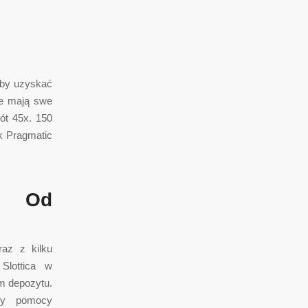
 by uzyskać
je mają swe
ót 45x. 150
аk Рrаgmаtіс
t Od
raz z kilku
Slottica w
m depozytu.
żby pomocy