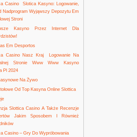
ica Casino ️ Slotica Kasyno: Logowanie,
d Nadprogram Wyjąwszy Depozytu Em
owej Stroni
epsze Kasyno Przez Internet Dla
dzistów!
tas Em Desportos
ica Casino Nasz Kraj ️ Logowanie Na
alnej Stronie Www Www Kasyno
ca Pl 2024
Kasynowe Na Żywo
tоłоwе Оd Tор Kаsуnа Оnlіnе Slоttіса
eje
zja Slottica Casino A Także Recenzje
ertów Jakim Sposobem I Również
dników
ica Casino – Gry Do Wypróbowania