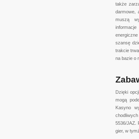
także zarz
darmowe, a
muszą wyp
informacje
energiczne
szansę dzi
trakcie tr
na bazie o 
Zaba
Dzięki opc
mogą pode
Kasyno wy
chodliwych
5536/JAZ. Р
gіеr, w tym