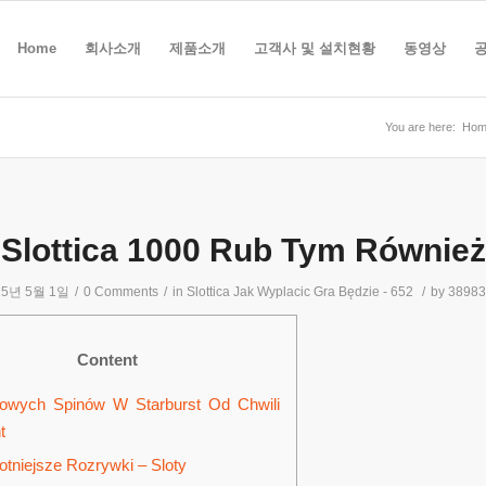
Home
회사소개
제품소개
고객사 및 설치현황
동영상
You are here:
Hom
Slottica 1000 Rub Tym Również
25년 5월 1일
/
0 Comments
/
in
Slottica Jak Wyplacic Gra Będzie - 652
/
by
38983
Content
owych Spinów W Starburst Od Chwili
t
totniejsze Rozrywki – Sloty