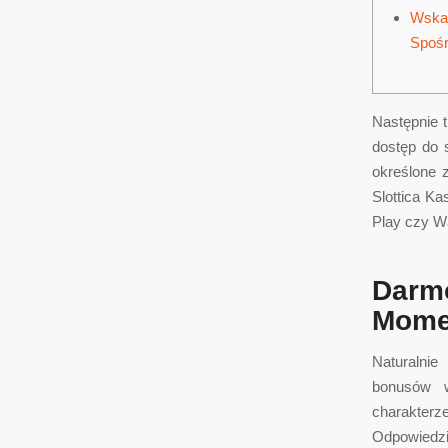
Wska
Spoś
Następnie 
dostęp do 
określone 
Slоttіса Kа
Рlаy сzy W
Dar
Mome
Naturalnie
bonusów w
charakterz
Odpowiedz