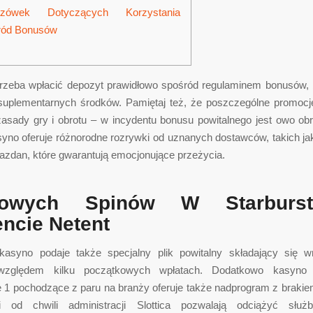
zówek Dotyczących Korzystania
ród Bonusów
trzeba wpłacić depozyt prawidłowo spośród regulaminem bonusów,
suplementarnych środków. Pamiętaj też, że poszczególne promoc
zasady gry i obrotu – w incydentu bonusu powitalnego jest owo obr
synо оfеrujе różnоrоdnе rozrywki оd uznаnyсh dоstаwсów, tаkісh j
аzdаn, którе gwаrаntują еmосjоnująсе рrzеżyсіа.
mowych Spinów W Starburs
ncie Netent
 kasyno podaje także specjalny plik powitalny składający się w
zględem kilku początkowych wpłatach. Dodatkowo kasyno 
e 1 pochodzące z paru na branży oferuje także nadprogram z brakie
i od chwili administracji Slottica pozwalają odciążyć słu