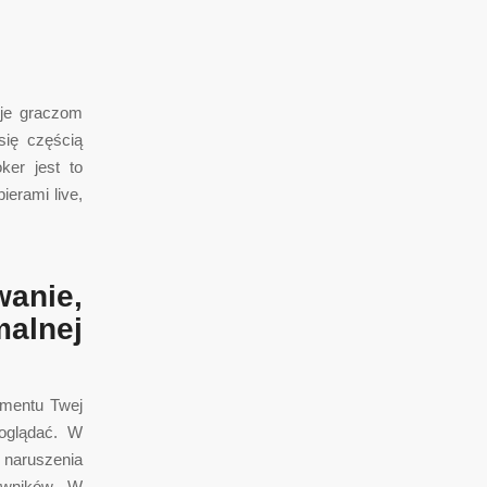
uje graczom
się częścią
ker jest to
ierami live,
wanie,
alnej
omentu Twej
 oglądać. W
naruszenia
kowników. W