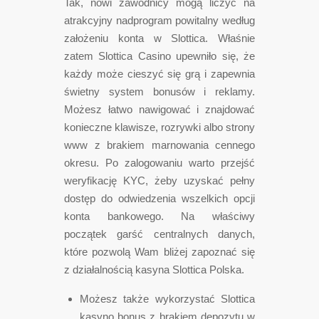
Tak, nowi zawodnicy mogą liczyć na
atrakcyjny nadprogram powitalny według
założeniu konta w Slottica. Właśnie
zatem Slottica Casino upewniło się, że
każdy może cieszyć się grą i zapewnia
świetny system bonusów i reklamy.
Możesz łatwo nawigować i znajdować
konieczne klawisze, rozrywki albo strony
www z brakiem marnowania cennego
okresu. Po zalogowaniu warto przejść
weryfikację KYC, żeby uzyskać pełny
dostęp do odwiedzenia wszelkich opcji
konta bankowego. Na właściwy
początek garść centralnych danych,
które pozwolą Wam bliżej zapoznać się
z działalnością kasyna Slottica Polska.
Możesz także wykorzystać Slottica
kasyno bonus z brakiem depozytu w