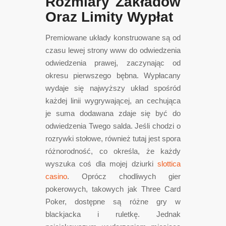
Rozmiary Zakładów
Oraz Limity Wypłat
Premiowane układy konstruowane są od
czasu lewej strony www do odwiedzenia
odwiedzenia prawej, zaczynając od
okresu pierwszego bębna. Wypłacany
wydaje się najwyższy układ spośród
każdej linii wygrywającej, an cechująca
je suma dodawana zdaje się być do
odwiedzenia Twego salda. Jeśli chodzi o
rozrywki stołowe, również tutaj jest spora
różnorodność, co określa, że ​​każdy
wyszuka coś dla mojej dziurki
slottica
casino
. Oprócz chodliwych gier
pokerowych, takowych jak Three Card
Poker, dostępne są różne gry w
blackjacka i ruletkę. Jednak