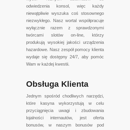
odwiedzenia konsol, więc każdy
niewątpliwie wyszuka coś stosownego
niezwykłego. Nasz wortal współpracuje
wyłącznie razem z sprawdzonymi
twórcami slotów on-line, którzy
produkują wysokiej jakości urządzenia
hazardowe. Nasz zespół pomocy klienta
wydaje się dostępny 24/7, aby pomóc
Wam w każdej kwestii.
Obsługa Klienta
Jednym spośród chodliwych narzędzi,
które kasyna wykorzystują w celu
przyciągnięcia uwagi i zbudowania
lojalności internautów, jest oferta
bonusów, w naszym bonusów pod