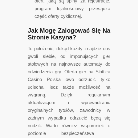
ofert, jaką są spiny za rejestracje,
program lojalnościowy przesądza
część oferty cyklicznej.
Jak Mogę Zalogować Się Na
Stronie Kasyna?
To położenie, dokąd każdy znajdzie coś
gwoli siebie, od imponujących gier
stołowych na najnowsze automaty do
odwiedzenia gry. Oferta gier na Slottica
Casino Polska owo odrzucić tylko
uciecha, lecz także możliwość na
wygraną. Dzięki regularnym
aktualizacjom i wprowadzaniu
oryginalnych tytułów, zawodnicy w
żadnym wypadku odrzucić będą się
nudzić. Warto również wspomnieć o
poziomie bezpieczeństwa i