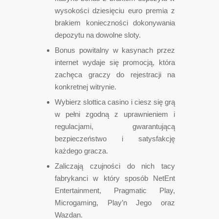
wysokości dziesięciu euro premia z
brakiem konieczności dokonywania
depozytu na dowolne sloty.
Bonus powitalny w kasynach przez
internet wydaje się promocją, która
zachęca graczy do rejestracji na
konkretnej witrynie.
Wybierz slottica casino i ciesz się grą
w pełni zgodną z uprawnieniem i
regulacjami, gwarantującą
bezpieczeństwo i satysfakcję
każdego gracza.
Zaliczają czujności do nich tacy
fabrykanci w który sposób NetEnt
Entertainment, Pragmatic Play,
Microgaming, Play’n Jego oraz
Wazdan.