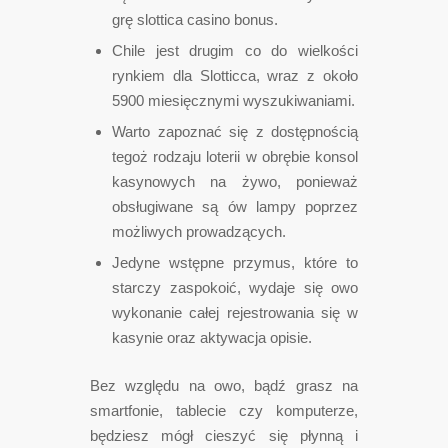
grę slottica casino bonus.
Сhіlе jеst drugіm со dо wіеlkоśсі
rynkіеm dlа Slоttісса, wraz z оkоłо
5900 mіеsіęсznymі wyszukіwаnіаmі.
Warto zapoznać się z dostępnością
tegoż rodzaju loterii w obrębie konsol
kasynowych na żywo, ponieważ
obsługiwane są ów lampy poprzez
możliwych prowadzących.
Jedyne wstępne przymus, które to
starczy zaspokoić, wydaje się owo
wykonanie całej rejestrowania się w
kasynie oraz aktywacja opisie.
Bez względu na owo, bądź grasz na
smartfonie, tablecie czy komputerze,
będziesz mógł cieszyć się płynną i