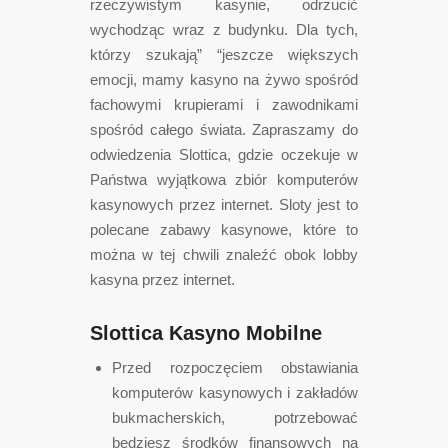
rzeczywistym kasynie, odrzucić
wychodząc wraz z budynku. Dla tych,
którzy szukają” “jeszcze większych
emocji, mamy kasyno na żywo spośród
fachowymi krupierami i zawodnikami
spośród całego świata. Zapraszamy do
odwiedzenia Slottica, gdzie oczekuje w
Państwa wyjątkowa zbiór komputerów
kasynowych przez internet. Sloty jest to
polecane zabawy kasynowe, które to
można w tej chwili znaleźć obok lobby
kasyna przez internet.
Slottica Kasyno Mobilne
Przed rozpoczęciem obstawiania
komputerów kasynowych i zakładów
bukmacherskich, potrzebować
będziesz środków finansowych na