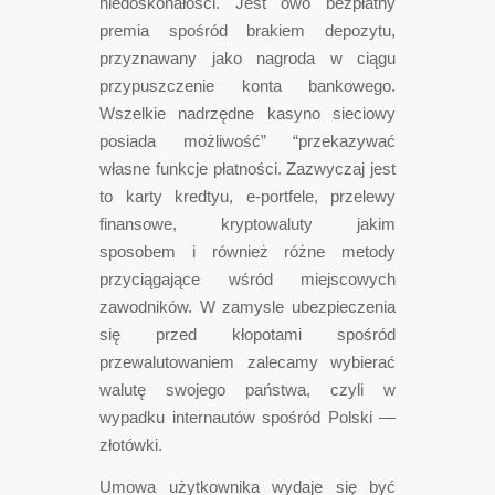
niedoskonałości. Jest owo bezpłatny
premia spośród brakiem depozytu,
przyznawany jako nagroda w ciągu
przypuszczenie konta bankowego.
Wszelkie nadrzędne kasyno sieciowy
posiada możliwość” “przekazywać
własne funkcje płatności. Zazwyczaj jest
to karty kredtyu, e-portfele, przelewy
finansowe, kryptowaluty jakim
sposobem i również różne metody
przyciągające wśród miejscowych
zawodników. W zamysle ubezpieczenia
się przed kłopotami spośród
przewalutowaniem zalecamy wybierać
walutę swojego państwa, czyli w
wypadku internautów spośród Polski —
złotówki.
Umowa użytkownika wydaje się być