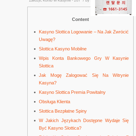
Założyć Konto W Kasynie - 207
/
by
38983930
Content
Kasyno Slottica Logowanie – Na Jak Zwrócić
Uwagę?
Slottica Kasyno Mobilne
Wpis Konta Bankowego Gry W Kasynie
Slottica
Jak Mogę Zalogować Się Na Witrynie
Kasyna?
Kasyno Slottica Premia Powitalny
Obsługa Klienta
Slottica Bezpłatne Spiny
W Jakich Językach Dostępne Wydaje Się
Być Kasyno Slottica?