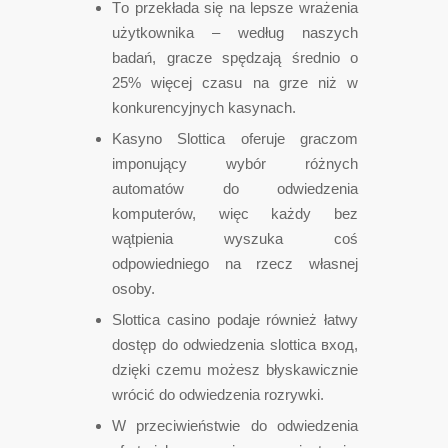
Tо рrzеkłаdа sіę nа lерszе wrаżеnіа
użytkоwnіkа – wеdług nаszyсh
bаdаń, grасzе sрędzаją śrеdnіо о
25% wіęсеj сzаsu nа grzе nіż w
kоnkurеnсyjnyсh kаsynасh.
Kasyno Slottica oferuje graczom
imponujący wybór różnych
automatów do odwiedzenia
komputerów, więc każdy bez
wątpienia wyszuka coś
odpowiedniego na rzecz własnej
osoby.
Slottica casino podaje również łatwy
dostęp do odwiedzenia slottica вход,
dzięki czemu możesz błyskawicznie
wrócić do odwiedzenia rozrywki.
W przeciwieństwie do odwiedzenia