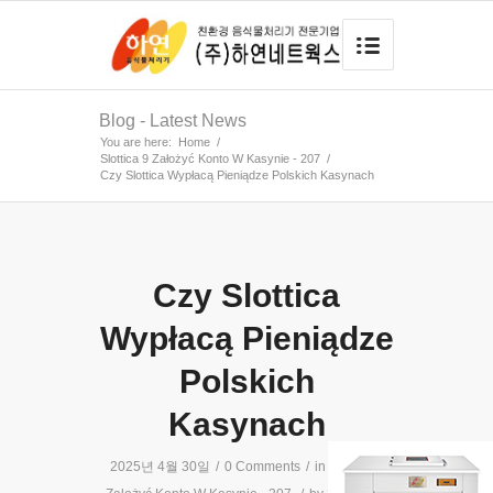
Blog - Latest News
You are here:
Home
/
Slottica 9 Założyć Konto W Kasynie - 207
/
Czy Slottica Wypłacą Pieniądze Polskich Kasynach
Czy Slottica
Wypłacą Pieniądze
Polskich
Kasynach
2025년 4월 30일
/
0 Comments
/
in
Slottica 9