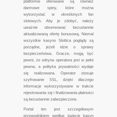
platformie oferowane są również
darmowe spiny, które można
wykorzystać w określonych fan
slotowych. Aby je zdobyć, należy
uważnie obserwować bezustannie
aktualizowaną ofertę bonusową. Niemal
wszystkie kasyno Slottica poglądy są
porządne, jeżeli idzie o sprawy
bezpieczeństwa. Gracze, mogą być
pewni, że witryna operatora jest w pełni
pewna, a polityka prywatności wydaje
się realizowana. Operator stosuje
szyfrowanie SSL, dzięki dlaczego
informacje wykorzystywane w trakcie
rejestrowania się i finalizowania płatności
są bezustannie zabezpieczone.
Portal ten jest szczegółowym
przewodnikiem według świecie kasyn