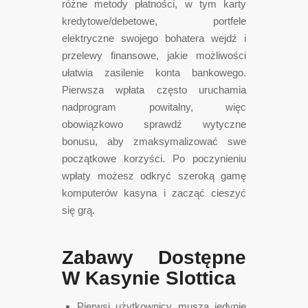
różne metody płatności, w tym karty
kredytowe/debetowe, portfele
elektryczne swojego bohatera wejdź i
przelewy finansowe, jakie możliwości
ułatwia zasilenie konta bankowego.
Pierwsza wpłata często uruchamia
nadprogram powitalny, więc
obowiązkowo sprawdź wytyczne
bonusu, aby zmaksymalizować swe
początkowe korzyści. Po poczynieniu
wpłaty możesz odkryć szeroką gamę
komputerów kasyna i zacząć cieszyć
się grą.
Zabawy Dostępne
W Kasynie Slottica
Pierwsi użytkownicy muszą jedynie