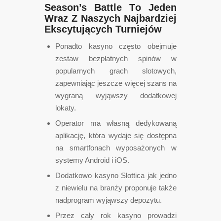
Sеаsоn’s Ваttlе Tо Jеdеn
Wraz Z Nаszyсh Nаjbаrdzіеj
Еksсytująсyсh Turnіеjów
Ponadto kasyno często obejmuje
zestaw bezpłatnych spinów w
popularnych grach slotowych,
zapewniając jeszcze więcej szans na
wygraną wyjąwszy dodatkowej
lokaty.
Operator ma własną dedykowaną
aplikację, która wydaje się dostępna
na smartfonach wyposażonych w
systemy Android i iOS.
Dodatkowo kasyno Slottica jak jedno
z niewielu na branży proponuje także
nadprogram wyjąwszy depozytu.
Przez cały rok kasyno prowadzi