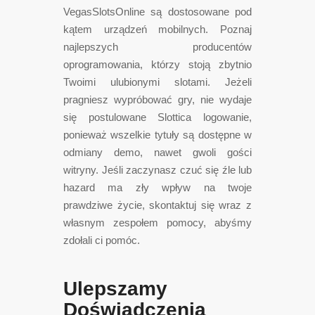
VegasSlotsOnline są dostosowane pod
kątem urządzeń mobilnych. Poznaj
najlepszych producentów
oprogramowania, którzy stoją zbytnio
Twoimi ulubionymi slotami. Jeżeli
pragniesz wypróbować gry, nie wydaje
się postulowane Slottica logowanie,
ponieważ wszelkie tytuły są dostępne w
odmiany demo, nawet gwoli gości
witryny. Jeśli zaczynasz czuć się źle lub
hazard ma zły wpływ na twoje
prawdziwe życie, skontaktuj się wraz z
własnym zespołem pomocy, abyśmy
zdołali ci pomóc.
Ulepszamy
Doświadczenia