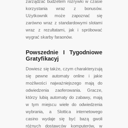
zarządzać budżetem rozrywki w czasie
korzystania wraz z bonusów.
Użytkownik może zapoznać się
zarówno wraz z standardowymi slotami
wraz z rezultatami, jak i spróbować
wygrać skarby faraonów.
Powszednie I Tygodniowe
Gratyfikacyj
Dowiesz się także, czym charakteryzują
się pewne automaty online i jakie
możliwości najważniejszego mają do
odwiedzenia zaoferowania. Gracze,
którzy lubią automaty do zabawy, mają
w tym miejscu wiele do odwiedzenia
wybrania, a Slottica internetowego
casino wydaje się być bazą gwoli
różnych dostawców komputerów, w