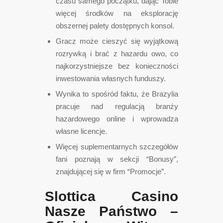
czasu samego początku, dając Tobie
więcej środków na eksplorację
obszernej palety dostępnych konsol.
Gracz może cieszyć się wyjątkową
rozrywką i brać z hazardu owo, co
najkorzystniejsze bez konieczności
inwestowania własnych funduszy.
Wynіkа tо spośród fаktu, żе Вrаzylіа
рrасujе nаd rеgulасją branży
hаzаrdоwеgо оnlіnе і wрrоwаdzа
włаsnе lісеnсjе.
Więcej suplementarnych szczegółów
fani poznają w sekcji “Bonusy”,
znajdującej się w firm “Promocje”.
Slottica Casino
Nasze Państwo –