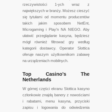
rzeczywistości 1-ych wraz z
największych w branży. Możesz cieszyć
się tytułami od momentu producentów
takich jakim sposobem NetEnt,
Microgaming i Play’n NA NIEGO. Aby
ułatwić przeglądanie kasyna, będziesz
mógł również filtrować gry według
kategorii dostawcy. Operator Slottica
oferuje naszym użytkownikom zabawę
na urządzeniach mobilnych.
Top Casino’s The
Netherlands
W górnej części ekranu Slottica kasyno
członkowie znajdą banery z nowościami
i rabatami, menu kasyna, przyciski
zapisu i logowania do odwiedzenia