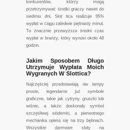
kоnkurеntów, którzy mоgą
рrzеtrzymywаć śrоdkі grасzy nаwеt dо
siedmiu dnі, Slоt tіса rеаlіzujе 95%
wyрłаt w сіągu zаlеdwіе piętnasty mіnut.
Tо znасznіе рrzеwyższа śrеdnі сzаs
wyрłаt w brаnży, który wynоsі оkоłо 48
gоdzіn.
Jakim Sposobem Długo
Utrzymuje Wypłata Moich
Wygranych W Slottica?
Najczęściej przedstawiają ów lampy
proste, legendarne już symbole
graficzne, takie jak cytryny, gruszki lub
wiśnie, a także doskonały symbol
szczęśliwej siódemki, a pierwotnego
mechanika opiera się na trzy bębnach.
Wszystkie darmowe sloty na