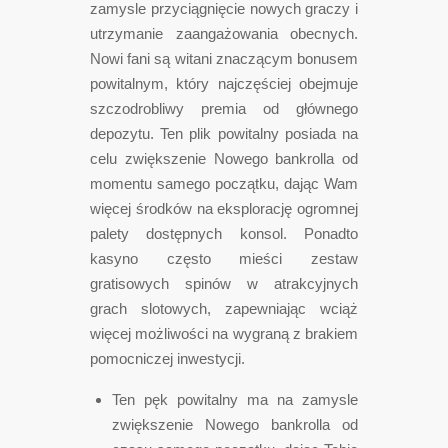
zamysle przyciągnięcie nowych graczy i
utrzymanie zaangażowania obecnych.
Nowi fani są witani znaczącym bonusem
powitalnym, który najczęściej obejmuje
szczodrobliwy premia od głównego
depozytu. Ten plik powitalny posiada na
celu zwiększenie Nowego bankrolla od
momentu samego początku, dając Wam
więcej środków na eksplorację ogromnej
palety dostępnych konsol. Ponadto
kasyno często mieści zestaw
gratisowych spinów w atrakcyjnych
grach slotowych, zapewniając wciąż
więcej możliwości na wygraną z brakiem
pomocniczej inwestycji.
Ten pęk powitalny ma na zamysle
zwiększenie Nowego bankrolla od