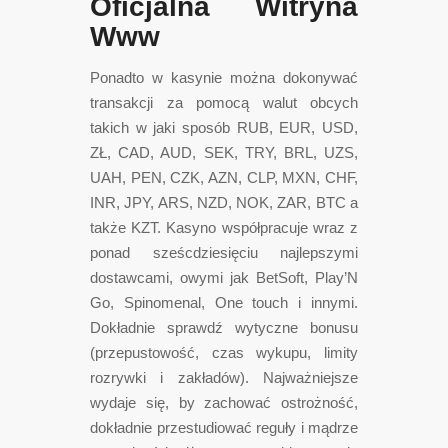
Oficjalna Witryna
Www
Ponadto w kasynie można dokonywać
transakcji za pomocą walut obcych
takich w jaki sposób RUB, EUR, USD,
ZŁ, CAD, AUD, SEK, TRY, BRL, UZS,
UAH, PEN, CZK, AZN, CLP, MXN, CHF,
INR, JPY, ARS, NZD, NOK, ZAR, BTC a
także KZT. Kasyno współpracuje wraz z
ponad sześcdziesięciu najlepszymi
dostawcami, owymi jak BetSoft, Play’N
Go, Spinomenal, One touch i innymi.
Dokładnie sprawdź wytyczne bonusu
(przepustowość, czas wykupu, limity
rozrywki i zakładów). Najważniejsze
wydaje się, by zachować ostrożność,
dokładnie przestudiować reguły i mądrze