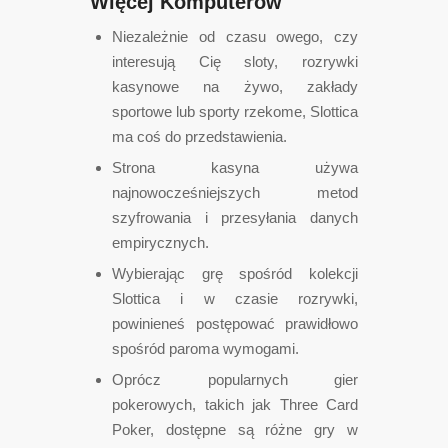
Więcej Komputerów
Niezależnie od czasu owego, czy
interesują Cię sloty, rozrywki
kasynowe na żywo, zakłady
sportowe lub sporty rzekome, Slottica
ma coś do przedstawienia.
Strona kasyna używa
najnowocześniejszych metod
szyfrowania i przesyłania danych
empirycznych.
Wybierając grę spośród kolekcji
Slottica i w czasie rozrywki,
powinieneś postępować prawidłowo
spośród paroma wymogami.
Oprócz popularnych gier
pokerowych, takich jak Three Card
Poker, dostępne są różne gry w