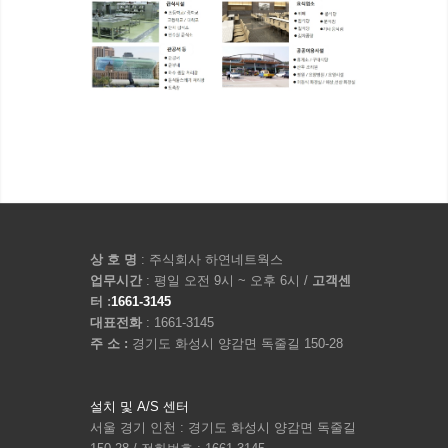
상 호 명
: 주식회사 하연네트웍스
업무시간
: 평일 오전 9시 ~ 오후 6시 /
고객센
터 :
1661-3145
대표전화
: 1661-3145
주 소 :
경기도 화성시 양감면 독줄길 150-28
설치 및 A/S 센터
서울 경기 인천 : 경기도 화성시 양감면 독줄길