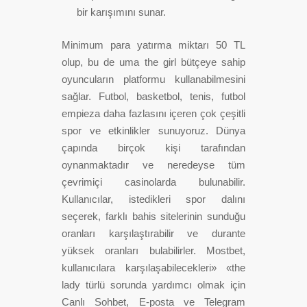
bir karışımını sunar.
Minimum para yatırma miktarı 50 TL
olup, bu de uma the girl bütçeye sahip
oyuncuların platformu kullanabilmesini
sağlar. Futbol, basketbol, tenis, futbol
empieza daha fazlasını içeren çok çeşitli
spor ve etkinlikler sunuyoruz. Dünya
çapında birçok kişi tarafından
oynanmaktadır ve neredeyse tüm
çevrimiçi casinolarda bulunabilir.
Kullanıcılar, istedikleri spor dalını
seçerek, farklı bahis sitelerinin sunduğu
oranları karşılaştırabilir ve durante
yüksek oranları bulabilirler. Mostbet,
kullanıcılara karşılaşabilecekleri» «the
lady türlü sorunda yardımcı olmak için
Canlı Sohbet, E-posta ve Telegram