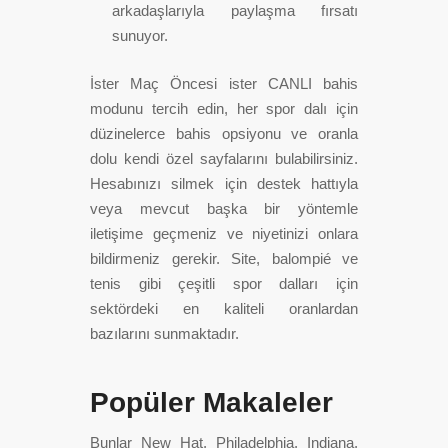
arkadaşlarıyla paylaşma fırsatı
sunuyor.
İster Maç Öncesi ister CANLI bahis
modunu tercih edin, her spor dalı için
düzinelerce bahis opsiyonu ve oranla
dolu kendi özel sayfalarını bulabilirsiniz.
Hesabınızı silmek için destek hattıyla
veya mevcut başka bir yöntemle
iletişime geçmeniz ve niyetinizi onlara
bildirmeniz gerekir. Site, balompié ve
tenis gibi çeşitli spor dalları için
sektördeki en kaliteli oranlardan
bazılarını sunmaktadır.
Popüler Makaleler
Bunlar New Hat, Philadelphia, Indiana,