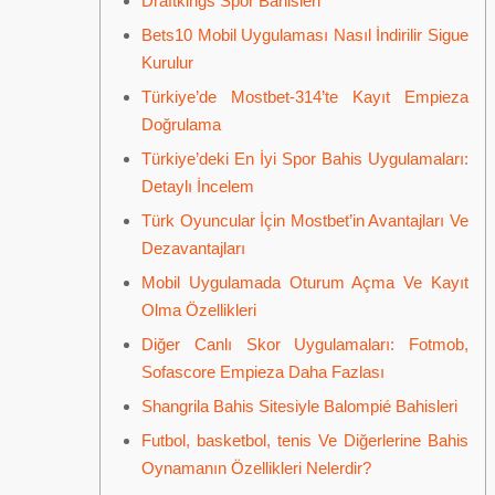
Draftkings Spor Bahisleri
Bets10 Mobil Uygulaması Nasıl İndirilir Sigue
Kurulur
Türkiye’de Mostbet-314’te Kayıt Empieza
Doğrulama
Türkiye’deki En İyi Spor Bahis Uygulamaları:
Detaylı İncelem
Türk Oyuncular İçin Mostbet’in Avantajları Ve
Dezavantajları
Mobil Uygulamada Oturum Açma Ve Kayıt
Olma Özellikleri
Diğer Canlı Skor Uygulamaları: Fotmob,
Sofascore Empieza Daha Fazlası
Shangrila Bahis Sitesiyle Balompié Bahisleri
Futbol, ​​basketbol, ​​tenis Ve Diğerlerine Bahis
Oynamanın Özellikleri Nelerdir?