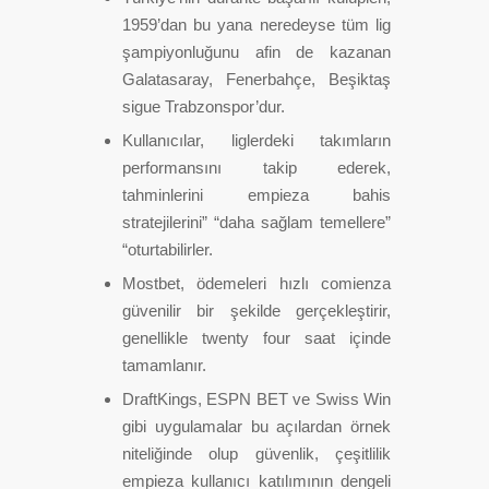
1959’dan bu yana neredeyse tüm lig
şampiyonluğunu afin de kazanan
Galatasaray, Fenerbahçe, Beşiktaş
sigue Trabzonspor’dur.
Kullanıcılar, liglerdeki takımların
performansını takip ederek,
tahminlerini empieza bahis
stratejilerini” “daha sağlam temellere”
“oturtabilirler.
Mostbet, ödemeleri hızlı comienza
güvenilir bir şekilde gerçekleştirir,
genellikle twenty four saat içinde
tamamlanır.
DraftKings, ESPN BET ve Swiss Win
gibi uygulamalar bu açılardan örnek
niteliğinde olup güvenlik, çeşitlilik
empieza kullanıcı katılımının dengeli