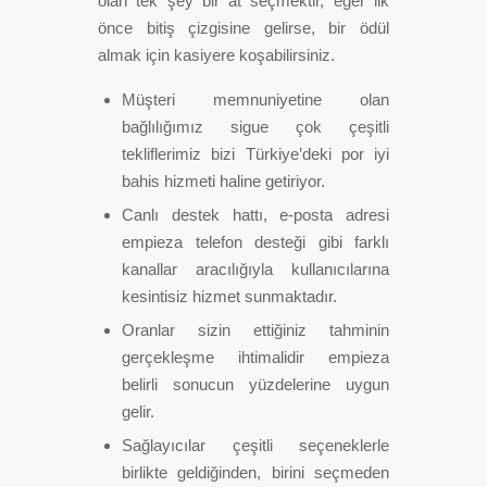
olan tek şey bir at seçmektir, eğer ilk
önce bitiş çizgisine gelirse, bir ödül
almak için kasiyere koşabilirsiniz.
Müşteri memnuniyetine olan
bağlılığımız sigue çok çeşitli
tekliflerimiz bizi Türkiye’deki por iyi
bahis hizmeti haline getiriyor.
Canlı destek hattı, e-posta adresi
empieza telefon desteği gibi farklı
kanallar aracılığıyla kullanıcılarına
kesintisiz hizmet sunmaktadır.
Oranlar sizin ettiğiniz tahminin
gerçekleşme ihtimalidir empieza
belirli sonucun yüzdelerine uygun
gelir.
Sağlayıcılar çeşitli seçeneklerle
birlikte geldiğinden, birini seçmeden