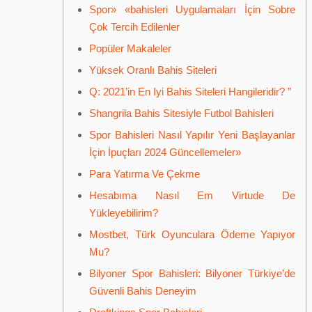
Spor» «bahisleri Uygulamaları İçin Sobre
Çok Tercih Edilenler
Popüler Makaleler
Yüksek Oranlı Bahis Siteleri
Q: 2021’in En Iyi Bahis Siteleri Hangileridir? ”
Shangrila Bahis Sitesiyle Futbol Bahisleri
Spor Bahisleri Nasıl Yapılır Yeni Başlayanlar
İçin İpuçları 2024 Güncellemeler»
Para Yatırma Ve Çekme
Hesabıma Nasıl Em Virtude De
Yükleyebilirim?
Mostbet, Türk Oyunculara Ödeme Yapıyor
Mu?
Bilyoner Spor Bahisleri: Bilyoner Türkiye’de
Güvenli Bahis Deneyim