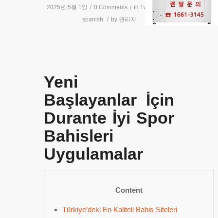
2025년 5월 1일
/
0 Comments
/
in
1win casino
spanish
/
by
관리자
Yeni
Başlayanlar İçin
Durante İyi Spor
Bahisleri
Uygulamalar
Content
Türkiye’deki En Kaliteli Bahis Siteleri