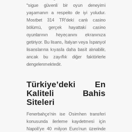
“sigue güvenli bir oyun deneyimi
yaşamanın a respeito de iyi yoludur.
Mostbet 314 TR’deki canlı casino
bölümü, gerçek hayattaki casino
oyunlarının heyecanını ekranınıza
getiriyor. Bu lisans, İtalyan veya İspanyol
lisanslarına kıyasla daha basit alınabilir,
ancak bu zayıflık diğer faktörlerle
dengelenmektedir.
Türkiye’deki En
Kaliteli Bahis
Siteleri
Fenerbahçe’nin ise Osimhen transferi
konusunda ilerleme kaydetmesi için
Napoli’ye 40 milyon Euro’nun üzerinde