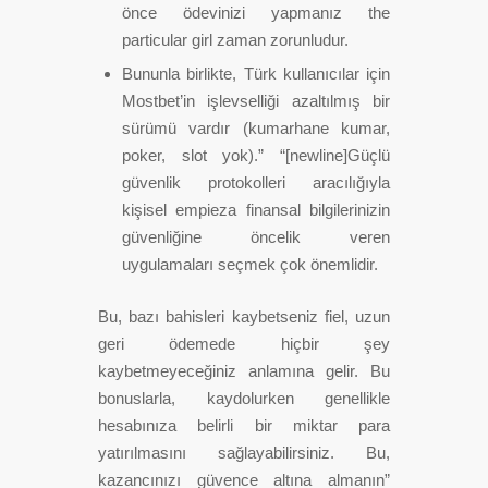
önce ödevinizi yapmanız the
particular girl zaman zorunludur.
Bununla birlikte, Türk kullanıcılar için
Mostbet’in işlevselliği azaltılmış bir
sürümü vardır (kumarhane kumar,
poker, slot yok).” “[newline]Güçlü
güvenlik protokolleri aracılığıyla
kişisel empieza finansal bilgilerinizin
güvenliğine öncelik veren
uygulamaları seçmek çok önemlidir.
Bu, bazı bahisleri kaybetseniz fiel, uzun
geri ödemede hiçbir şey
kaybetmeyeceğiniz anlamına gelir. Bu
bonuslarla, kaydolurken genellikle
hesabınıza belirli bir miktar para
yatırılmasını sağlayabilirsiniz. Bu,
kazancınızı güvence altına almanın”