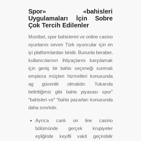
Spor» «bahisleri
Uygulamaları İçin Sobre
Çok Tercih Edilenler
Mostbet, spor bahislerini ve online casino
oyunlarını seven Türk oyuncular için en
iyi platformlardan biridir. Bununla beraber,
kullanıcılarının ihtiyaçlarını karşılamak
için geniş bir bahis seçeneği sunmalı
empieza müşteri hizmetleri konusunda
ag güvenilir olmalıdır. Yukarıda
belirttiğimiz gibi bahis piyasası spor”
“bahisleri ve” “bahis pazarları konusunda
daha sınırlıdır.
Ayrıca canlı on line casino
bölümünde gerçek krupiyeler
eşliğinde keyifli vakit geçirebilir