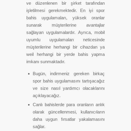
ve düzenlenen bir şirket tarafından
işletilmesi gerekmektedir. En iyi spor
bahis uygulamaları, yüksek oranlar
sunarak müşterilerine avantajlar
sağlayan uygulamalardır. Ayrıca, mobil
uyumlu uygulamaları neticesinde
müşterilerine herhangi bir cihazdan ya
weil herhangi bir yerde bahis yapma
imkanı sunmaktadır.
Bugün, indirmeniz gereken birkaç
spor bahis uygulamasını tartışacağız
ve size nasıl yardımcı olacaklarını
açıklayacağız.
Canlı bahislerde para oranların anlık
olarak güncellenmesi, kullanıcıların
daha uygun fırsatlar yakalamasını
sağlar.