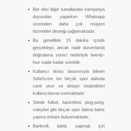
Bet ofisi diğer kanallardan kampanya
duyuruları yaparken Whatsapp
üzerinden daha çok müşteri
hizmetleri desteği sağlamaktadır.
Bu genellikle 15 dakika içinde
gerçekleşir, ancak nadir durumlarda
doğrulama süreci nedeniyle twenty-
four saate kadar sürebilir.
Kullanıcı dostu tasarımıyla bilinen
SofaScore ise birçok spor dalında
canlı skor ve detaylı istatistikleri
kullanıcılarına sunmaktadır.
Sitede futbol, basketbol, ping-pong,
voleybol gibi birçok spor dalına bahis
yapma imkanı bulunmaktadır.
Bankroll, bahis yapmak için