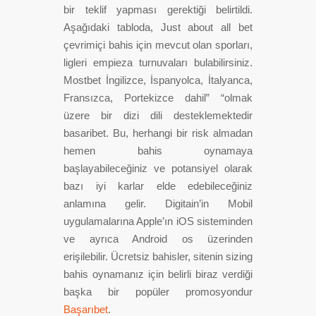
bir teklif yapması gerektiği belirtildi.
Aşağıdaki tabloda, Just about all bet
çevrimiçi bahis için mevcut olan sporları,
ligleri empieza turnuvaları bulabilirsiniz.
Mostbet İngilizce, İspanyolca, İtalyanca,
Fransızca, Portekizce dahil” “olmak
üzere bir dizi dili desteklemektedir
basaribet. Bu, herhangi bir risk almadan
hemen bahis oynamaya
başlayabileceğiniz ve potansiyel olarak
bazı iyi karlar elde edebileceğiniz
anlamına gelir. Digitain’in Mobil
uygulamalarına Apple’ın iOS sisteminden
ve ayrıca Android os üzerinden
erişilebilir. Ücretsiz bahisler, sitenin sizing
bahis oynamanız için belirli biraz verdiği
başka bir popüler promosyondur
Başarıbet
.