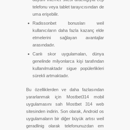
telefonu veya tablet tarayıcısından de
uma erişebilir.
Radissonbet bonusları weil
kullanıcıların daha fazla kazanç elde
etmelerini sağlayan avantajlar
arasındadır.
Canlı skor uygulamaları, dünya
genelinde milyonlarca kişi tarafından
kullanılmaktadır sigue popülerlikleri
sürekli artmaktadır.
Bu özelliklerden ve daha fazlasından
yararlanmak için Mostbet314 mobil
uygulamasını sah Mostbet 314 web
sitesinden indirin. Son olarak, Android os
uygulamaların bir diğer büyük artısı weil
geradlinig olarak telefonunuzdan em