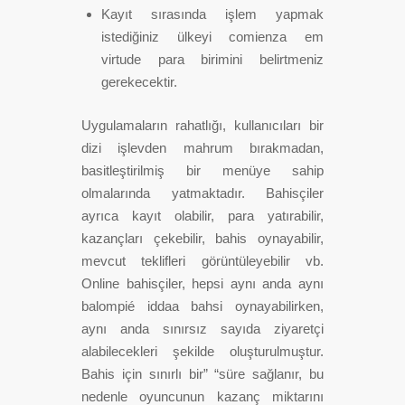
Kayıt sırasında işlem yapmak
istediğiniz ülkeyi comienza em
virtude para birimini belirtmeniz
gerekecektir.
Uygulamaların rahatlığı, kullanıcıları bir
dizi işlevden mahrum bırakmadan,
basitleştirilmiş bir menüye sahip
olmalarında yatmaktadır. Bahisçiler
ayrıca kayıt olabilir, para yatırabilir,
kazançları çekebilir, bahis oynayabilir,
mevcut teklifleri görüntüleyebilir vb.
Online bahisçiler, hepsi aynı anda aynı
balompié iddaa bahsi oynayabilirken,
aynı anda sınırsız sayıda ziyaretçi
alabilecekleri şekilde oluşturulmuştur.
Bahis için sınırlı bir” “süre sağlanır, bu
nedenle oyuncunun kazanç miktarını