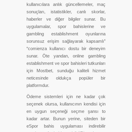
kullanıcılara anlık güncellemeler, maç
sonuçları, istatistikler, canlı skorlar,
haberler ve diğer bilgiler sunar. Bu
uygulamalar, spor bahislerine ve
gambling establishment oyunlarına
sorunsuz erişim sağlayarak kapsamlı”
“comienza kullanıcı dostu bir deneyim
sunar. Öte yandan, online gambling
establishment ve spor bahisleri tutkunları
için Mostbet, sunduğu kaliteli hizmet
neticesinde oldukça popüler bir
platformdur.
Ödeme sistemleri için ne kadar çok
seçenek olursa, kullanıcının kendisi için
en uygun seçeneği seçme şansı to
kadar artar. Bunun yerine, siteden bir
eSpor bahis uygulaması indirebilir