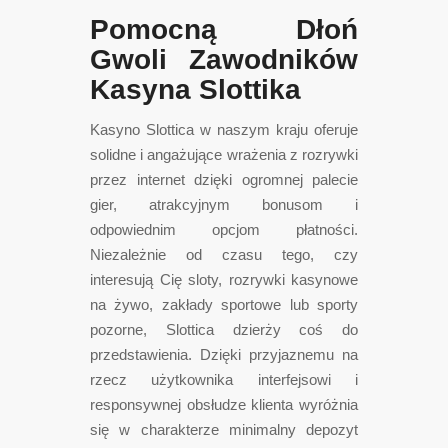
Pomocną Dłoń
Gwoli Zawodników
Kasyna Slottika
Kasyno Slottica w naszym kraju oferuje
solidne i angażujące wrażenia z rozrywki
przez internet dzięki ogromnej palecie
gier, atrakcyjnym bonusom i
odpowiednim opcjom płatności.
Niezależnie od czasu tego, czy
interesują Cię sloty, rozrywki kasynowe
na żywo, zakłady sportowe lub sporty
pozorne, Slottica dzierży coś do
przedstawienia. Dzięki przyjaznemu na
rzecz użytkownika interfejsowi i
responsywnej obsłudze klienta wyróżnia
się w charakterze minimalny depozyt