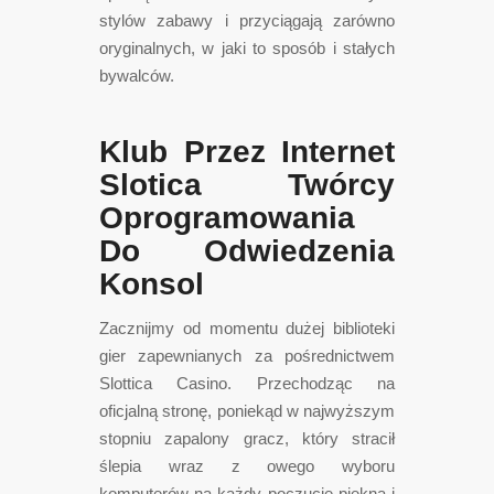
stylów zabawy i przyciągają zarówno
oryginalnych, w jaki to sposób i stałych
bywalców.
Klub Przez Internet
Slotica Twórcy
Oprogramowania
Do Odwiedzenia
Konsol
Zacznijmy od momentu dużej biblioteki
gier zapewnianych za pośrednictwem
Slottica Casino. Przechodząc na
oficjalną stronę, poniekąd w najwyższym
stopniu zapalony gracz, który stracił
ślepia wraz z owego wyboru
komputerów na każdy poczucie piękna i