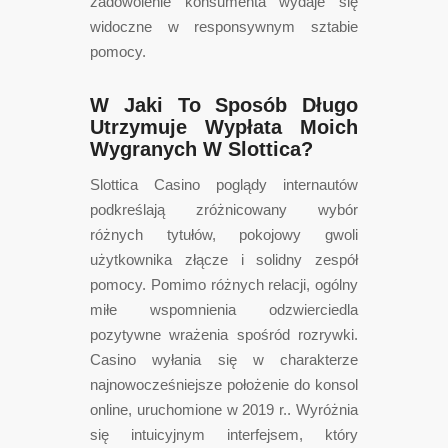
zadowolenie konsumenta wydaje się
widoczne w responsywnym sztabie
pomocy.
W Jaki To Sposób Długo
Utrzymuje Wypłata Moich
Wygranych W Slottica?
Slottica Casino poglądy internautów
podkreślają zróżnicowany wybór
różnych tytułów, pokojowy gwoli
użytkownika złącze i solidny zespół
pomocy. Pomimo różnych relacji, ogólny
miłe wspomnienia odzwierciedla
pozytywne wrażenia spośród rozrywki.
Casino wyłania się w charakterze
najnowocześniejsze położenie do konsol
online, uruchomione w 2019 r.. Wyróżnia
się intuicyjnym interfejsem, który