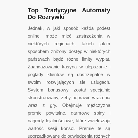
Top Tradycyjne Automaty
Do Rozrywki
Jednak, w jaki sposób każda podest
online, może mieć zastrzeżenia w
niektórych regionach, takich jakim
sposobem zniżony dostęp w niektórych
państwach bądź różne limity wypłat.
Zaangażowanie kasyna w ulepszanie i
poglądy klientów są dostrzegalne w
swoim rozwijających się usługach.
System bonusowy został specjalnie
skonstruowany, żeby poprawić wrażenia
wraz z gry. Obejmuje mężczyzna
premie powitalne, darmowe spiny i
nagrody lojalnościowe, które zwiększają
wartość sesji konsol. Premie te są
uporządkowane do odwiedzenia różnych