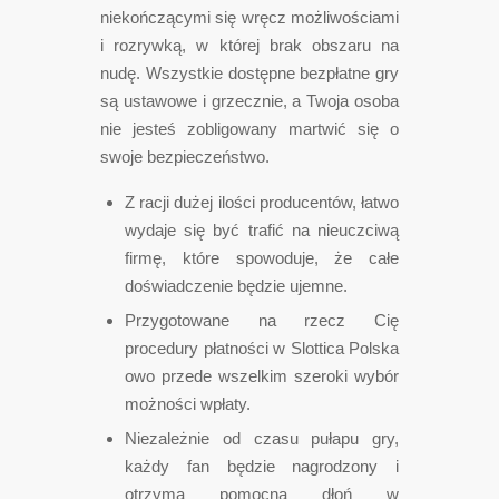
niekończącymi się wręcz możliwościami
i rozrywką, w której brak obszaru na
nudę. Wszystkie dostępne bezpłatne gry
są ustawowe i grzecznie, a Twoja osoba
nie jesteś zobligowany martwić się o
swoje bezpieczeństwo.
Z racji dużej ilości producentów, łatwo
wydaje się być trafić na nieuczciwą
firmę, które spowoduje, że całe
doświadczenie będzie ujemne.
Przygotowane na rzecz Cię
procedury płatności w Slottica Polska
owo przede wszelkim szeroki wybór
możności wpłaty.
Niezależnie od czasu pułapu gry,
każdy fan będzie nagrodzony i
otrzyma pomocną dłoń w