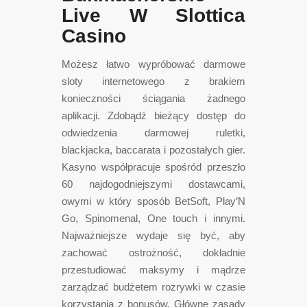
Live W Slottica
Casino
Możesz łatwo wypróbować darmowe
sloty internetowego z brakiem
konieczności ściągania żadnego
aplikacji. Zdobądź bieżący dostęp do
odwiedzenia darmowej ruletki,
blackjacka, baccarata i pozostałych gier.
Kasyno współpracuje spośród przeszło
60 najdogodniejszymi dostawcami,
owymi w który sposób BetSoft, Play’N
Go, Spinomenal, One touch i innymi.
Najważniejsze wydaje się być, aby
zachować ostrożność, dokładnie
przestudiować maksymy i mądrze
zarządzać budżetem rozrywki w czasie
korzystania z bonusów. Główne zasady