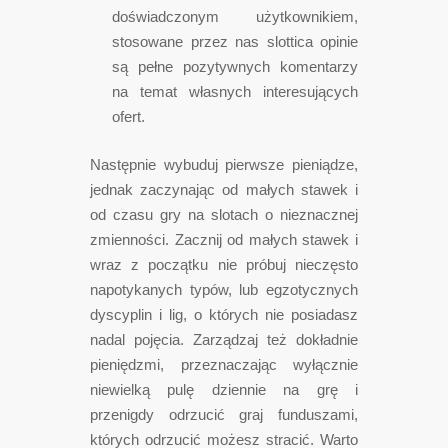
doświadczonym użytkownikiem,
stosowane przez nas slottica opinie
są pełne pozytywnych komentarzy
na temat własnych interesujących
ofert.
Następnie wybuduj pierwsze pieniądze,
jednak zaczynając od małych stawek i
od czasu gry na slotach o nieznacznej
zmienności. Zacznij od małych stawek i
wraz z początku nie próbuj nieczęsto
napotykanych typów, lub egzotycznych
dyscyplin i lig, o których nie posiadasz
nadal pojęcia. Zarządzaj też dokładnie
pieniędzmi, przeznaczając wyłącznie
niewielką pulę dziennie na grę i
przenigdy odrzucić graj funduszami,
których odrzucić możesz stracić. Warto