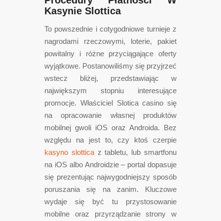
Kasynie Slottica
To powszednie i cotygodniowe turnieje z
nagrodami rzeczowymi, loterie, pakiet
powitalny i różne przyciągające oferty
wyjątkowe. Postanowiliśmy się przyjrzeć
wstecz bliżej, przedstawiając w
największym stopniu interesujące
promocje. Właściciel Slotica casino się
na opracowanie własnej produktów
mobilnej gwoli iOS oraz Androida. Bez
względu na jest to, czy ktoś czerpie
kasyno slottica
z tabletu, lub smartfonu
na iOS albo Androidzie – portal dopasuje
się prezentując najwygodniejszy sposób
poruszania się na zanim. Kluczowe
wydaje się być tu przystosowanie
mobilne oraz przyrządzanie strony w