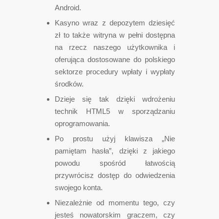
Android.
Kasyno wraz z depozytem dziesięć
zł to także witryna w pełni dostępna
na rzecz naszego użytkownika i
oferująca dostosowane do polskiego
sektorze procedury wpłaty i wypłaty
środków.
Dzieje się tak dzięki wdrożeniu
technik HTML5 w sporządzaniu
oprogramowania.
Po prostu użyj klawisza „Nie
pamiętam hasła”, dzięki z jakiego
powodu spośród łatwością
przywrócisz dostęp do odwiedzenia
swojego konta.
Niezależnie od momentu tego, czy
jesteś nowatorskim graczem, czy