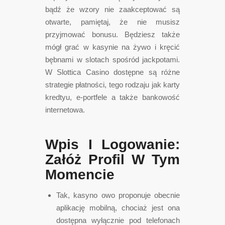
bądź że wzory nie zaakceptować są
otwarte, pamiętaj, że nie musisz
przyjmować bonusu. Będziesz także
mógł grać w kasynie na żywo i kręcić
bębnami w slotach spośród jackpotami.
W Slottica Casino dostępne są różne
strategie płatności, tego rodzaju jak karty
kredtyu, e-portfele a także bankowość
internetowa.
Wpis I Logowanie:
Załóż Profil W Tym
Momencie
Tak, kasyno owo proponuje obecnie
aplikację mobilną, chociaż jest ona
dostępna wyłącznie pod telefonach