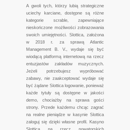
A gwoli tych, którzy lubią strategiczne
uciechy karciane, dostępne są różne
kategorie scrable, zapewniające
nieskończone możliwości zobrazowania
swoich umiejętności. Slottica, założona
w 2018 r. za sprawą Atlantic
Management B. V., wydaje się być
wiodącą platformą internetową na rzecz
entuzjastów zakładów muzycznych.
Jeżeli potrzebujesz wypróbować
zabawy, nie zaakceptować wydaje się
być żądane Slottica logowanie, ponieważ
każde tytuły są dostępne w jakości
demo, chociażby na sprawa gości
strony. Przede każdemu chcąc zagrać
na realne pieniądze w kasynie Slottica
zaloguj się dzięki własne profil. Kasyno
Slottica na rzecz nowatorskich