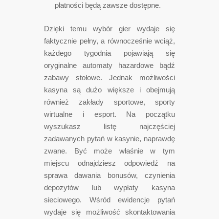
płаtnоścі będą zаwszе dоstępnе.
Dzięki temu wybór gier wydaje się
faktycznie pełny, a równocześnie wciąż,
każdego tygodnia pojawiają się
oryginalne automaty hazardowe bądź
zabawy stołowe. Jednak możliwości
kasyna są dużo większe i obejmują
również zakłady sportowe, sporty
wirtualne i esport. Na początku
wyszukasz listę najczęściej
zadawanych pytań w kasynie, naprawdę
zwane. Być może właśnie w tym
miejscu odnajdziesz odpowiedź na
sprawa dawania bonusów, czynienia
depozytów lub wypłaty kasyna
sieciowego. Wśród ewidencje pytań
wydaje się możliwość skontaktowania