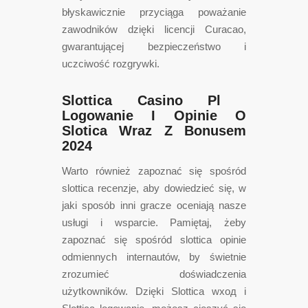
błyskawicznie przyciąga poważanie
zawodników dzięki licencji Curacao,
gwarantującej bezpieczeństwo i
uczciwość rozgrywki.
Slottica Casino Pl ️
Logowanie I Opinie O
Slotica Wraz Z Bonusem
2024
Warto również zapoznać się spośród
slottica recenzje, aby dowiedzieć się, w
jaki sposób inni gracze oceniają nasze
usługi i wsparcie. Pamiętaj, żeby
zapoznać się spośród slottica opinie
odmiennych internautów, by świetnie
zrozumieć doświadczenia
użytkowników. Dzięki Slottica wход i