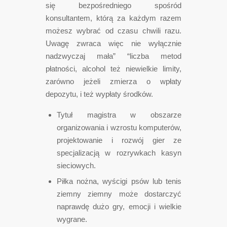
się bezpośredniego spośród
konsultantem, którą za każdym razem
możesz wybrać od czasu chwili razu.
Uwagę zwraca więc nie wyłącznie
nadzwyczaj mała” “liczba metod
płatności, alcohol też niewielkie limity,
zarówno jeżeli zmierza o wpłaty
depozytu, i też wypłaty środków.
Tytuł magistra w obszarze
organizowania i wzrostu komputerów,
projektowanie i rozwój gier ze
specjalizacją w rozrywkach kasyn
sieciowych.
Piłka nożna, wyścigi psów lub tenis
ziemny ziemny może dostarczyć
naprawdę dużo gry, emocji i wielkie
wygrane.