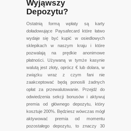
Wyjąwszy
Depozytu?
Ostatnią formą wpłaty są karty
doładowujące Paysafecard które łatwo
wydaje się być kupić w osiedlowych
sklepikach w naszym kraju i które
pozwalają na prędkie anonimowe
płatności. Używaną w tymże kasynie
walutą jest złoty, oprócz € lub dolara, w
związku wraz z czym fani nie
zaakceptować będą ponosili żadnych
opłat za przewalutowanie. Przejdź do
odwiedzenia sekcji bonusów i aktywuj
premia od głównego depozytu, który
kosztuje 200%. Będziesz wówczas mógł
aktywować premia od momentu
pozostałego depozytu, to znaczy 30