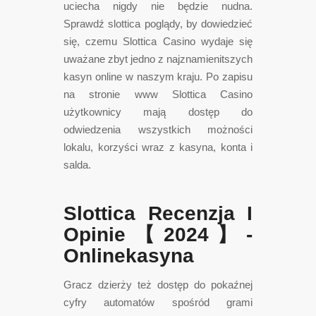
uciecha nigdy nie będzie nudna.
Sprawdź slottica poglądy, by dowiedzieć
się, czemu Slottica Casino wydaje się
uważane zbyt jedno z najznamienitszych
kasyn online w naszym kraju. Po zapisu
na stronie www Slottica Casino
użytkownicy mają dostęp do
odwiedzenia wszystkich możności
lokalu, korzyści wraz z kasyna, konta i
salda.
Slottica Recenzja I
Opinie【2024】-
Onlinekasyna
Gracz dzierży też dostęp do pokaźnej
cyfry automatów spośród grami