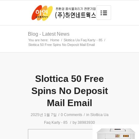
Blog - Latest News
You are here:
Home
/
Slottica Ua Faq Karty - 85
/
Slottica 50 Free Spins No Deposit Mail Email
Slottica 50 Free
Spins No Deposit
Mail Email
2025년 1월 7일
/
0 Comments
/
in
Slottica Ua
Faq Karty - 85
/
by
38983930