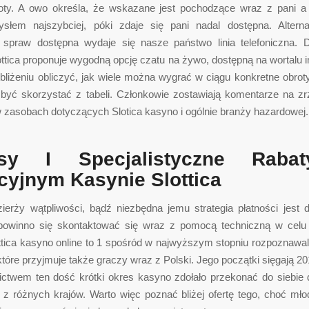
oty. A owo określa, że wskazane jest pochodzące wraz z pani a
słem najszybciej, póki zdaje się pani nadal dostępna. Alterna
 spraw dostępna wydaje się nasze państwo linia telefoniczna. D
ttica proponuje wygodną opcję czatu na żywo, dostępną na wortalu i
liżeniu obliczyć, jak wiele można wygrać w ciągu konkretne obrot
 być skorzystać z tabeli. Członkowie zostawiają komentarze na zr
w zasobach dotyczących Slotica kasyno i ogólnie branży hazardowej.
sy I Specjalistyczne Rab
cyjnym Kasynie Slottica
zierży wątpliwości, bądź niezbędna jemu strategia płatności jest
 powinno się skontaktować się wraz z pomocą techniczną w celu
ottica kasyno online to 1 spośród w najwyższym stopniu rozpoznawa
tóre przyjmuje także graczy wraz z Polski. Jego początki sięgają 2019
ictwem ten dość krótki okres kasyno zdołało przekonać do siebie d
 z różnych krajów. Warto więc poznać bliżej ofertę tego, choć mło