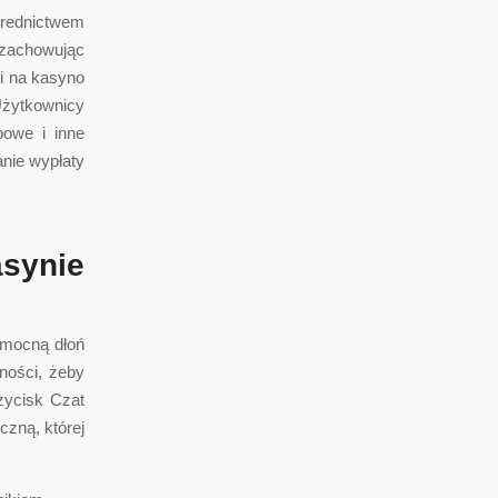
ośrednictwem
, zachowując
ci na kasyno
Użytkownicy
bowe i inne
anie wypłaty
synie
omocną dłoń
ności, żeby
rzycisk Czat
czną, której