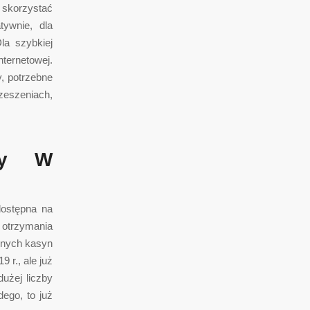
 skorzystać
tywnie, dla
la szybkiej
nternetowej.
y, potrzebne
zeszeniach,
aty W
 dostępna na
 otrzymania
lnych kasyn
 r., ale już
użej liczby
dego, to już