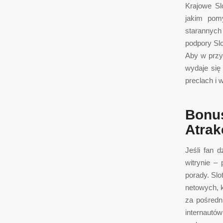
Krajowe Sl
jakim pomy
starannych
podpory Slo
Aby w przyb
wydaje się
preclach i 
Bonu
Atrak
Jeśli fan d
witrynie –
porady. Sl
netowych, k
za pośredn
internautów