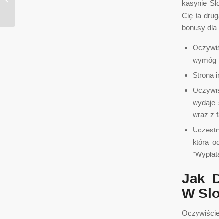
kasynie Slo
With Bdt 25, 000 Bonus
Cię ta drug
bonusy dla
Oczywiś
wymóg r
Strona i
Oczywiś
wydaje 
wraz z 
Uczestn
która o
“Wypłata
Jak 
W Slo
Oczywiście