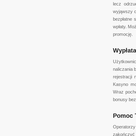
lecz odrzu
wyjąwszy d
bezpłatne 
wpłaty. Moż
promocję.
Wypłata
Użytkowni
naliczania 
rejestracj
Kasyno moż
Wraz pocho
bonusy bez 
Pomoc T
Operatorzy
zakończyć 