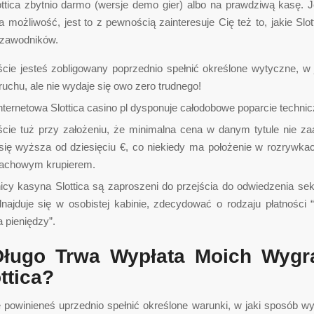
ttica zbytnio darmo (wersje demo gier) albo na prawdziwą kasę. J
a możliwość, jest to z pewnością zainteresuje Cię też to, jakie Slot
 zawodników.
cie jesteś zobligowany poprzednio spełnić określone wytyczne, w 
uchu, ale nie wydaje się owo zero trudnego!
nternetowa Slottica casino pl dysponuje całodobowe poparcie technic
cie tuż przy założeniu, że minimalna cena w danym tytule nie z
się wyższa od dziesięciu €, co niekiedy ma położenie w rozrywka
fachowym krupierem.
icy kasyna Slottica są zaproszeni do przejścia do odwiedzenia sekc
dnajduje się w osobistej kabinie, zdecydować o rodzaju płatności 
 pieniędzy”.
Długo Trwa Wypłata Moich Wygr
ttica?
 powinieneś uprzednio spełnić określone warunki, w jaki sposób w