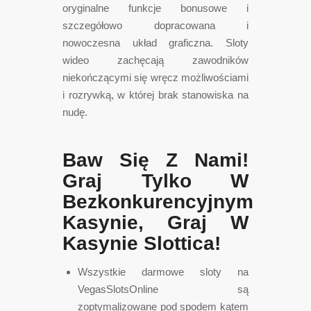
oryginalne funkcje bonusowe i
szczegółowo dopracowana i
nowoczesna układ graficzna. Sloty
wideo zachęcają zawodników
niekończącymi się wręcz możliwościami
i rozrywką, w której brak stanowiska na
nudę.
Baw Się Z Nami!
Graj Tylko W
Bezkonkurencyjnym
Kasynie, Graj W
Kasynie Slottica!
Wszystkie darmowe sloty na
VegasSlotsOnline są
zoptymalizowane pod spodem kątem