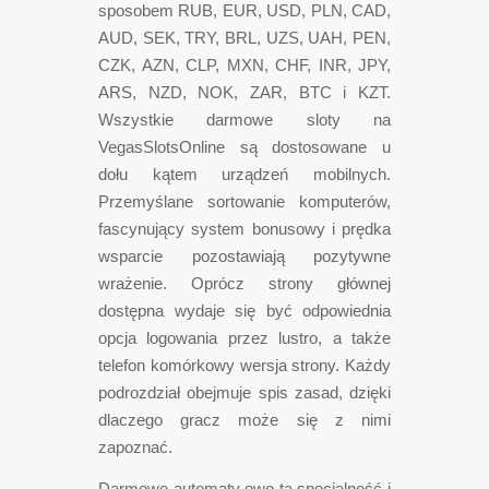
sposobem RUB, EUR, USD, PLN, CAD,
AUD, SEK, TRY, BRL, UZS, UAH, PEN,
CZK, AZN, CLP, MXN, CHF, INR, JPY,
ARS, NZD, NOK, ZAR, BTC i KZT.
Wszystkie darmowe sloty na
VegasSlotsOnline są dostosowane u
dołu kątem urządzeń mobilnych.
Przemyślane sortowanie komputerów,
fascynujący system bonusowy i prędka
wsparcie pozostawiają pozytywne
wrażenie. Oprócz strony głównej
dostępna wydaje się być odpowiednia
opcja logowania przez lustro, a także
telefon komórkowy wersja strony. Każdy
podrozdział obejmuje spis zasad, dzięki
dlaczego gracz może się z nimi
zapoznać.
Darmowe automaty owo ta specjalność i