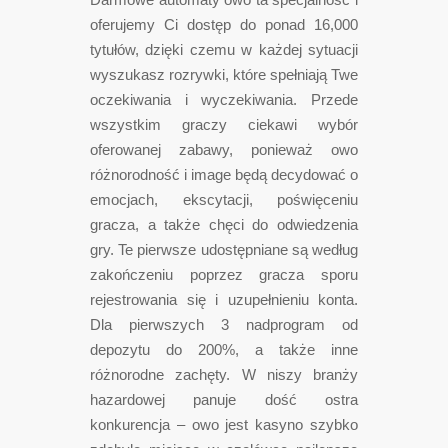
oferujemy Ci dostęp do ponad 16,000
tytułów, dzięki czemu w każdej sytuacji
wyszukasz rozrywki, które spełniają Twe
oczekiwania i wyczekiwania. Przede
wszystkim graczy ciekawi wybór
oferowanej zabawy, ponieważ owo
różnorodność i image będą decydować o
emocjach, ekscytacji, poświęceniu
gracza, a także chęci do odwiedzenia
gry. Te pierwsze udostępniane są według
zakończeniu poprzez gracza sporu
rejestrowania się i uzupełnieniu konta.
Dla pierwszych 3 nadprogram od
depozytu do 200%, a także inne
różnorodne zachęty. W niszy branży
hazardowej panuje dość ostra
konkurencja – owo jest kasyno szybko