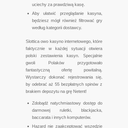
uciechy za prawdziwą kasę.
Aby ułatwić przeglądanie kasyna,
będziesz mógł również filtrować gry
według kategorii dostawcy.
Slottica owo kasyno internetowego, które
faktycznie w każdej sytuacji otwiera
polski zestawienia kasyn. Specjalnie
gwoli Polaków przygotowało
fantastyczną ofertę powitalną.
Wystarczy dokonać rejestrowania się,
by odebrać aż 55 bezpłatnych spinów z
brakiem depozytu na grę Netent!
Zdobądź natychmiastowy dostęp do
darmowej ruletki, blackjacka,
baccarata i innych komputerów.
Hazard nie zaakceptować wszedzie