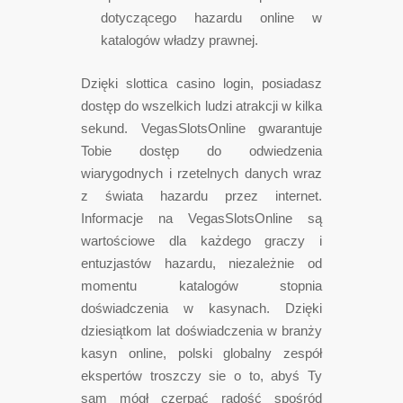
dotyczącego hazardu online w
katalogów władzy prawnej.
Dzięki slottica casino login, posiadasz
dostęp do wszelkich ludzi atrakcji w kilka
sekund. VegasSlotsOnline gwarantuje
Tobie dostęp do odwiedzenia
wiarygodnych i rzetelnych danych wraz
z świata hazardu przez internet.
Informacje na VegasSlotsOnline są
wartościowe dla każdego graczy i
entuzjastów hazardu, niezależnie od
momentu katalogów stopnia
doświadczenia w kasynach. Dzięki
dziesiątkom lat doświadczenia w branży
kasyn online, polski globalny zespół
ekspertów troszczy sie o to, abyś Ty
sam mógł czerpać radość spośród