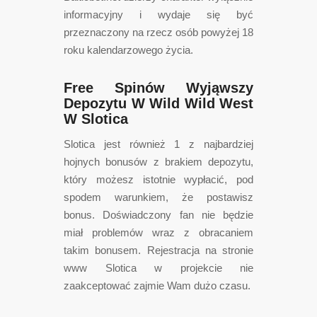
informacyjny i wydaje się być
przeznaczony na rzecz osób powyżej 18
roku kalendarzowego życia.
Free Spinów Wyjąwszy
Depozytu W Wild Wild West
W Slotica
Slotica jest również 1 z najbardziej
hojnych bonusów z brakiem depozytu,
który możesz istotnie wypłacić, pod
spodem warunkiem, że postawisz
bonus. Doświadczony fan nie będzie
miał problemów wraz z obracaniem
takim bonusem. Rejestracja na stronie
www Slotica w projekcie nie
zaakceptować zajmie Wam dużo czasu.