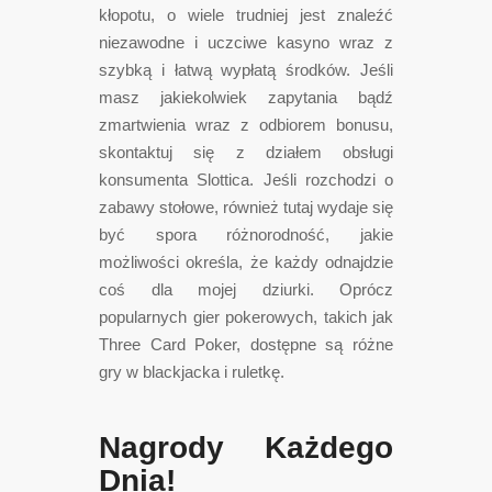
kłopotu, o wiele trudniej jest znaleźć
niezawodne i uczciwe kasyno wraz z
szybką i łatwą wypłatą środków. Jeśli
masz jakiekolwiek zapytania bądź
zmartwienia wraz z odbiorem bonusu,
skontaktuj się z działem obsługi
konsumenta Slottica. Jeśli rozchodzi o
zabawy stołowe, również tutaj wydaje się
być spora różnorodność, jakie
możliwości określa, że ​​każdy odnajdzie
coś dla mojej dziurki. Oprócz
popularnych gier pokerowych, takich jak
Three Card Poker, dostępne są różne
gry w blackjacka i ruletkę.
Nagrody Każdego
Dnia!