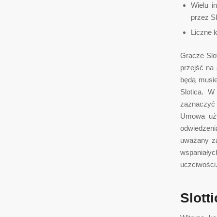
Wielu i
przez Sl
Liczne 
Gracze Slot
przejść na 
będą musie
Slotica. W
zaznaczyć 
Umowa uży
odwiedzeni
uważany za
wspaniały
uczciwości
Slott