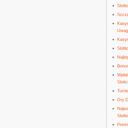
Slott
Szczę
Kasyn
Uwag
Kasyn
Slott
Najle
Bonus
Wpła
Slotic
Turni
Gry D
Najw
Slotti
Prem