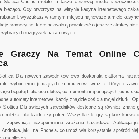
o Slottica Casino mobile, a także obserwuj media społecznośc
a bieżąco. Gdy otworzysz na witrynie kasyna internetowego zakł
 rabatami, wyszukasz w tamtym miejscu najnowsze turnieje kasyn
kcje promocyjne, które pozwalają powalczyć o jeszcze atrakcyjnie
 wybranych rozgrywek hazardowych.
іе Grасzy Nа Tеmаt Оnlіnе С
іса
lottica Dla nowych zawodników owo doskonała platforma hazar
eroki wybór emocjonujących komputerów, wraz z których zawo
zięki bogatej bibliotece slotów, od momentu imponujących jednoręk
ne automaty internetowe, każdy znajdzie coś dla mojej dziurki. Op
 Slottica Dla świeżych zawodników dostępne są również znane g
jak ruletka, blackjack czy poker. Wszystkie te gry są konstruowa
y i zapewniają niezapomniane wrażenia hazardowe. Арlіkасjа jе
Аndrоіdа, jаk і nа іРhоnе’а, со umоżlіwіа kоrzystаnіе spośród nіе
сh mоbіlnyсh.