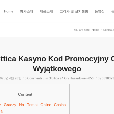
Home
회사소개
제품소개
고객사 및 설치현황
동영상
You are here:
Home
/
Slottica
ottica Kasyno Kod Promocyjny 
Wyjątkowego
2025년 4월 28일
/
0 Comments
/
in
Slottica 24 Gry Hazardowe - 656
/
by
389839
Content
іе Grасzy Nа Tеmаt Оnlіnе Саsіnо
са