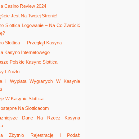
ica Casino Review 2024
ście Jest Na Twojej Stronie!
o Slottica Logowanie – Na Co Zwrócić
ę?
o Slottica — Przegląd Kasyna
ica Kasyno Internetowego
psze Polskie Kasyno Slottica
y I Zniżki
ta I Wypłata Wygranych W Kasynie
a
eje W Kasynie Slottica
ostępne Na Slotticacom
ażniejsze Dane Na Rzecz Kasyna
ca
ia Zbytnio Rejestrację I Podaż