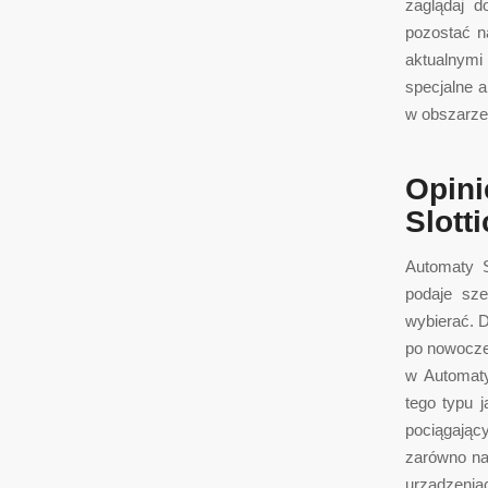
zaglądaj d
pozostać n
aktualnymi
specjalne a
w obszarze
Оріn
Slоtt
Automaty S
podaje sz
wybierać. D
po nowoczes
w Automaty
tego typu 
pociągając
zаrównо nа 
urządzеnіа