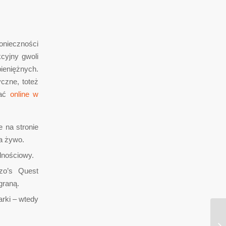
nieczności
cyjny gwoli
ieniężnych.
czne, toteż
tać
online w
 na stronie
a żywo.
lnościowy.
zо’s Quеst
grаną.
rki – wtedy
Μέ