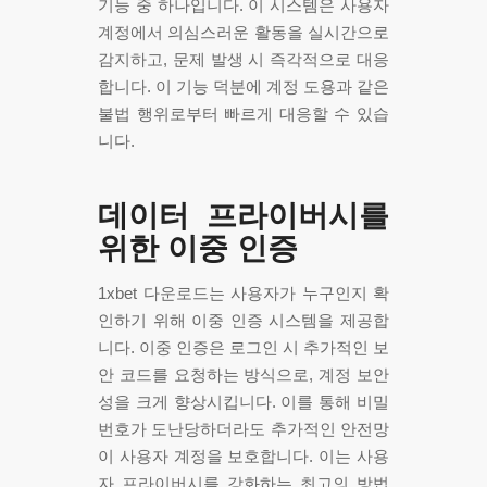
기능 중 하나입니다. 이 시스템은 사용자
계정에서 의심스러운 활동을 실시간으로
감지하고, 문제 발생 시 즉각적으로 대응
합니다. 이 기능 덕분에 계정 도용과 같은
불법 행위로부터 빠르게 대응할 수 있습
니다.
데이터 프라이버시를
위한 이중 인증
1xbet 다운로드는 사용자가 누구인지 확
인하기 위해 이중 인증 시스템을 제공합
니다. 이중 인증은 로그인 시 추가적인 보
안 코드를 요청하는 방식으로, 계정 보안
성을 크게 향상시킵니다. 이를 통해 비밀
번호가 도난당하더라도 추가적인 안전망
이 사용자 계정을 보호합니다. 이는 사용
자 프라이버시를 강화하는 최고의 방법