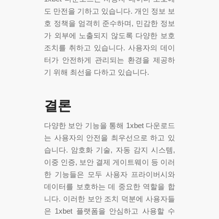
도 만전을 기하고 있습니다. 개인 정보 보
호 정책을 엄격히 준수하며, 민감한 정보
가 외부에 노출되지 않도록 다양한 보호
조치를 취하고 있습니다. 사용자의 데이
터가 안전하게 관리되는 환경을 제공하
기 위해 최선을 다하고 있습니다.
결론
다양한 보안 기능을 통해 1xbet 다운로드
는 사용자의 안전을 최우선으로 하고 있
습니다. 암호화 기술, 자동 감지 시스템,
이중 인증, 보안 결제 게이트웨이 등 이러
한 기능들은 모두 사용자 프라이버시와
데이터를 보호하는 데 중요한 역할을 합
니다. 이러한 보안 조치 덕분에 사용자들
은 1xbet 플랫폼을 안심하고 사용할 수