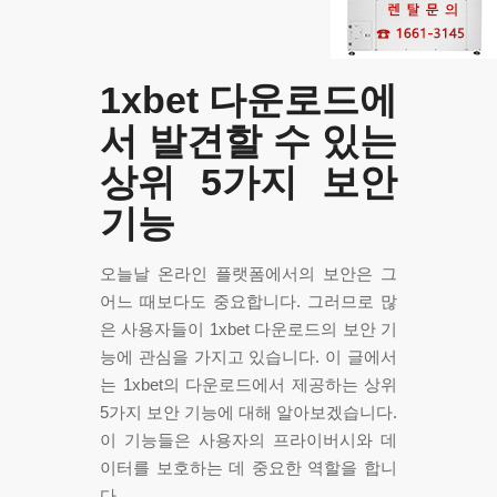
1xbet 다운로드에
서 발견할 수 있는
상위 5가지 보안
기능
오늘날 온라인 플랫폼에서의 보안은 그
어느 때보다도 중요합니다. 그러므로 많
은 사용자들이 1xbet 다운로드의 보안 기
능에 관심을 가지고 있습니다. 이 글에서
는 1xbet의 다운로드에서 제공하는 상위
5가지 보안 기능에 대해 알아보겠습니다.
이 기능들은 사용자의 프라이버시와 데
이터를 보호하는 데 중요한 역할을 합니
다.