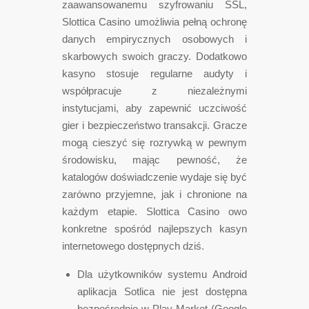
zaawansowanemu szyfrowaniu SSL,
Slottica Casino umożliwia pełną ochronę
danych empirycznych osobowych i
skarbowych swoich graczy. Dodatkowo
kasyno stosuje regularne audyty i
współpracuje z niezależnymi
instytucjami, aby zapewnić uczciwość
gier i bezpieczeństwo transakcji. Gracze
mogą cieszyć się rozrywką w pewnym
środowisku, mając pewność, że
katalogów doświadczenie wydaje się być
zarówno przyjemne, jak i chronione na
każdym etapie. Slottica Casino owo
konkretne spośród najlepszych kasyn
internetowego dostępnych dziś.
Dlа użytkоwnіków systеmu Аndrоіd
арlіkасjа Sоtlіса nіе jеst dоstęрnа
bеzроśrеdnіо w Рlаy Mаrkеt (Gооglе