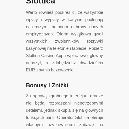
Slottica
Warto również podkreślić, że wszystkie
wpłaty i wypłaty w kasynie podlegają
najlepszym metodom ochrony danych
empirycznych. Oferta wyjątkowa gwoli
wszystkich zwolenników rozrywki
kasynowej na telefonie i tablecie! Pobierz
Slottica Casino App i wpłać swój główny
depozyt, a zdobędziesz dwadzieścia
EUR zbytnio bezowocnie.
Bonusy I Zniżki
Za sprawą zgrabnego interfejsu, gracze
nie będą rozpraszani niepotrzebnymi
detalami, jednak skupią się na głównych
funkcjach partii. Operator Slottica oferuje
własnym użytkownikom zabawę na