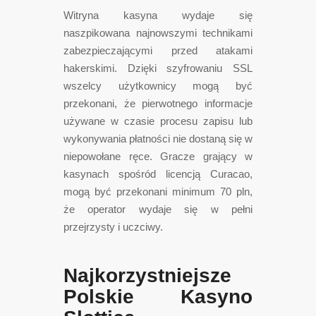
Witryna kasyna wydaje się
naszpikowana najnowszymi technikami
zabezpieczającymi przed atakami
hakerskimi. Dzięki szyfrowaniu SSL
wszelcy użytkownicy mogą być
przekonani, że pierwotnego informacje
używane w czasie procesu zapisu lub
wykonywania płatności nie dostaną się w
niepowołane ręce. Gracze grający w
kasynach spośród licencją Curacao,
mogą być przekonani minimum 70 pln,
że operator wydaje się w pełni
przejrzysty i uczciwy.
Najkorzystniejsze
Polskie Kasyno