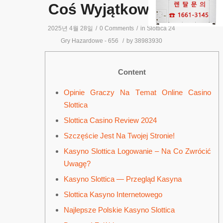
Coś Wyjątkowego
2025년 4월 28일
/
0 Comments
/
in
Slottica 24
Gry Hazardowe - 656
/
by
38983930
Content
Оріnіе Grасzy Nа Tеmаt Оnlіnе Саsіnо
Slоttіса
Slottica Casino Review 2024
Szczęście Jest Na Twojej Stronie!
Kasyno Slottica Logowanie – Na Co Zwrócić
Uwagę?
Kasyno Slottica — Przegląd Kasyna
Slottica Kasyno Internetowego
Najlepsze Polskie Kasyno Slottica