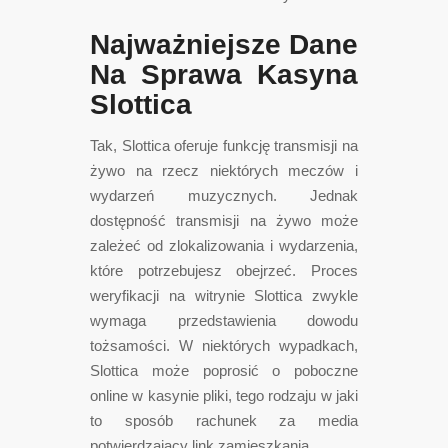
Najważniejsze Dane
Na Sprawa Kasyna
Slottica
Tak, Slottica oferuje funkcję transmisji na
żywo na rzecz niektórych meczów i
wydarzeń muzycznych. Jednak
dostępność transmisji na żywo może
zależeć od zlokalizowania i wydarzenia,
które potrzebujesz obejrzeć. Proces
weryfikacji na witrynie Slottica zwykle
wymaga przedstawienia dowodu
tożsamości. W niektórych wypadkach,
Slottica może poprosić o poboczne
online w kasynie pliki, tego rodzaju w jaki
to sposób rachunek za media
potwierdzający link zamieszkania.