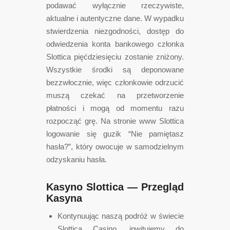
podawać wyłącznie rzeczywiste,
aktualne i autentyczne dane. W wypadku
stwierdzenia niezgodności, dostęp do
odwiedzenia konta bankowego członka
Slottica pięćdziesięciu zostanie zniżony.
Wszystkie środki są deponowane
bezzwłocznie, więc członkowie odrzucić
muszą czekać na przetworzenie
płatności i mogą od momentu razu
rozpocząć grę. Na stronie www Slottica
logowanie się guzik “Nie pamiętasz
hasła?”, który owocuje w samodzielnym
odzyskaniu hasła.
Kasyno Slottica — Przegląd
Kasyna
Kontynuując naszą podróż w świecie
Slottica Casino, inwitujemy do