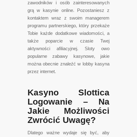
zawodników i osób zainteresowanych
grą w kasynie online. Pozostaniesz z
kontaktem wraz z swoim managerem
programu partnerskiego, który przekaże
Tobie każde dodatkowe wiadomości, a
także poparcie w czasie Twej
aktywności afiliacyjnej. Sloty owo
popularne zabawy kasynowe, jakie
można obecnie znaleźć w lobby kasyna
przez internet.
Kasyno Slottica
Logowanie – Na
Jakie Możliwości
Zwrócić Uwagę?
Dlatego ważne wydaje się być, aby