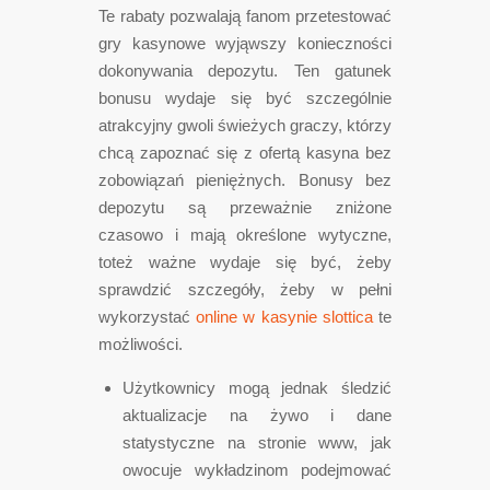
Te rabaty pozwalają fanom przetestować
gry kasynowe wyjąwszy konieczności
dokonywania depozytu. Ten gatunek
bonusu wydaje się być szczególnie
atrakcyjny gwoli świeżych graczy, którzy
chcą zapoznać się z ofertą kasyna bez
zobowiązań pieniężnych. Bonusy bez
depozytu są przeważnie zniżone
czasowo i mają określone wytyczne,
toteż ważne wydaje się być, żeby
sprawdzić szczegóły, żeby w pełni
wykorzystać
online w kasynie slottica
te
możliwości.
Użytkownicy mogą jednak śledzić
aktualizacje na żywo i dane
statystyczne na stronie www, jak
owocuje wykładzinom podejmować