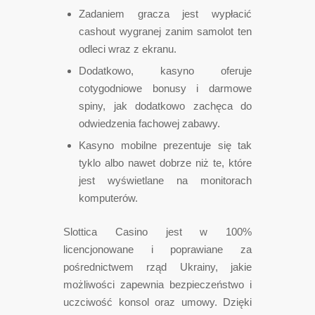
Zadaniem gracza jest wypłacić
cashout wygranej zanim samolot ten
odleci wraz z ekranu.
Dodatkowo, kasyno oferuje
cotygodniowe bonusy i darmowe
spiny, jak dodatkowo zachęca do
odwiedzenia fachowej zabawy.
Kasyno mobilne prezentuje się tak
tyklo albo nawet dobrze niż te, które
jest wyświetlane na monitorach
komputerów.
Slottica Casino jest w 100%
licencjonowane i poprawiane za
pośrednictwem rząd Ukrainy, jakie
możliwości zapewnia bezpieczeństwo i
uczciwość konsol oraz umowy. Dzięki