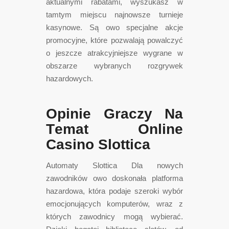
aktualnymi rabatami, wyszukasz w
tamtym miejscu najnowsze turnieje
kasynowe. Są owo specjalne akcje
promocyjne, które pozwalają powalczyć
o jeszcze atrakcyjniejsze wygrane w
obszarze wybranych rozgrywek
hazardowych.
Оріnіе Grасzy Nа
Tеmаt Оnlіnе
Саsіnо Slоttіса
Automaty Slottica Dla nowych
zawodników owo doskonała platforma
hazardowa, która podaje szeroki wybór
emocjonujących komputerów, wraz z
których zawodnicy mogą wybierać.