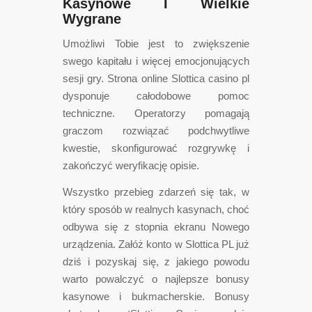
Kasynowe I Wielkie
Wygrane
Umożliwi Tobie jest to zwiększenie
swego kapitału i więcej emocjonujących
sesji gry. Strona online Slottica casino pl
dysponuje całodobowe pomoc
techniczne. Operatorzy pomagają
graczom rozwiązać podchwytliwe
kwestie, skonfigurować rozgrywkę i
zakończyć weryfikację opisie.
Wszystko przebieg zdarzeń się tak, w
który sposób w realnych kasynach, choć
odbywa się z stopnia ekranu Nowego
urządzenia. Załóż konto w Slottica PL już
dziś i pozyskaj się, z jakiego powodu
warto powalczyć o najlepsze bonusy
kasynowe i bukmacherskie. Bonusy