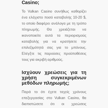
Casino;
Το Vulkan Casino συνήθως καθορίζει
ένα ελάχιστο ποσό καταβολής 10-20 $,
το οποίο διαφέρει ανάλογα με τη τρόπο
πληρωμής. Θα χρειάζεται να
ικανοποιείτε αυτά τα περιορισμούς
καταβολής για να κρατήσετε την
επιλεξιμότητά σας για το μπόνους.
Ελέγξτε τις παρούσες προϋποθέσεις
τους για ακριβή αριθμούς.
Ισχύουν χρεώσεις για τη
χρήση συγκεκριμένων
μεθόδων πληρωμής;
Παρά το ότι έχετε ταχείς χρόνους
επεξεργασίας στο Vulkan Casino, θα
διαπιστώσετε ότι οι χρεώσεις