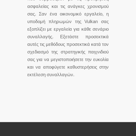
ασφαλείας και τις ανάγκες χρονισμού
σας. Σαν ένα οικονομικό εργαλείο, η
υποδομή πληρωμών της Vulkan σας
εξοπλίζει με εργαλεία για κάθε σενάριο
συναλλαγής. Εξετάστε προσεκτικά
αυτές τις μεθόδους προσεκτικά κατά τον
σχεδιασμό της στρατηγικής παιχνιδιού
σας για να μεγιστοποιήσετε την ευκολία
και να αποφύγετε καθυστερήσεις στην
εκτέλεση συναλλαγών.