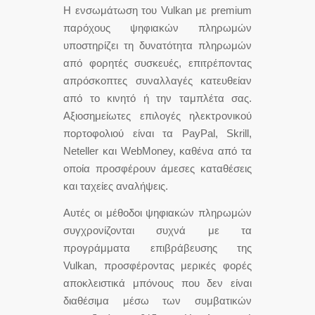
Η ενσωμάτωση του Vulkan με premium
παρόχους ψηφιακών πληρωμών
υποστηρίζει τη δυνατότητα πληρωμών
από φορητές συσκευές, επιτρέποντας
απρόσκοπτες συναλλαγές κατευθείαν
από το κινητό ή την ταμπλέτα σας.
Αξιοσημείωτες επιλογές ηλεκτρονικού
πορτοφολιού είναι τα PayPal, Skrill,
Neteller και WebMoney, καθένα από τα
οποία προσφέρουν άμεσες καταθέσεις
και ταχείες αναλήψεις.
Αυτές οι μέθοδοι ψηφιακών πληρωμών
συγχρονίζονται συχνά με τα
προγράμματα επιβράβευσης της
Vulkan, προσφέροντας μερικές φορές
αποκλειστικά μπόνους που δεν είναι
διαθέσιμα μέσω των συμβατικών