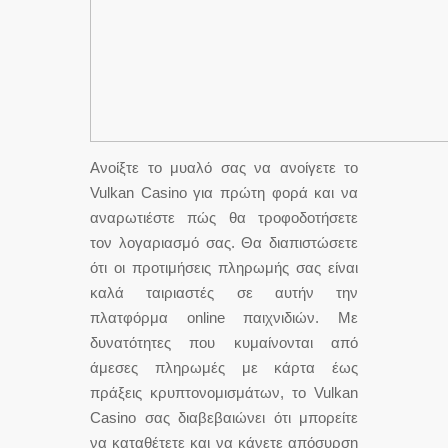
Ανοίξτε το μυαλό σας να ανοίγετε το
Vulkan Casino για πρώτη φορά και να
αναρωτιέστε πώς θα τροφοδοτήσετε
τον λογαριασμό σας. Θα διαπιστώσετε
ότι οι προτιμήσεις πληρωμής σας είναι
καλά ταιριαστές σε αυτήν την
πλατφόρμα online παιχνιδιών. Με
δυνατότητες που κυμαίνονται από
άμεσες πληρωμές με κάρτα έως
πράξεις κρυπτονομισμάτων, το Vulkan
Casino σας διαβεβαιώνει ότι μπορείτε
να καταθέτετε και να κάνετε απόσυρση