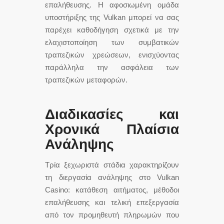
επαλήθευσης. Η αφοσιωμένη ομάδα
υποστήριξης της Vulkan μπορεί να σας
παρέχει καθοδήγηση σχετικά με την
ελαχιστοποίηση των συμβατικών
τραπεζικών χρεώσεων, ενισχύοντας
παράλληλα την ασφάλεια των
τραπεζικών μεταφορών.
Διαδικασίες και
Χρονικά Πλαίσια
Ανάληψης
Τρία ξεχωριστά στάδια χαρακτηρίζουν
τη διεργασία ανάληψης στο Vulkan
Casino: κατάθεση αιτήματος, μέθοδοι
επαλήθευσης και τελική επεξεργασία
από τον προμηθευτή πληρωμών που