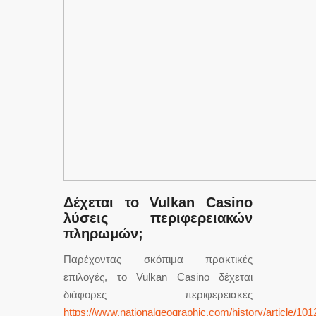
Δέχεται το Vulkan Casino
λύσεις περιφερειακών
πληρωμών;
Παρέχοντας σκόπιμα πρακτικές
επιλογές, το Vulkan Casino δέχεται
διάφορες περιφερειακές
https://www.nationalgeographic.com/history/article/101