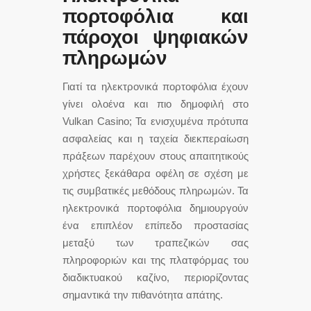
πορτοφόλια και
πάροχοι ψηφιακών
πληρωμών
Γιατί τα ηλεκτρονικά πορτοφόλια έχουν
γίνει ολοένα και πιο δημοφιλή στο
Vulkan Casino; Τα ενισχυμένα πρότυπα
ασφαλείας και η ταχεία διεκπεραίωση
πράξεων παρέχουν στους απαιτητικούς
χρήστες ξεκάθαρα οφέλη σε σχέση με
τις συμβατικές μεθόδους πληρωμών. Τα
ηλεκτρονικά πορτοφόλια δημιουργούν
ένα επιπλέον επίπεδο προστασίας
μεταξύ των τραπεζικών σας
πληροφοριών και της πλατφόρμας του
διαδικτυακού καζίνο, περιορίζοντας
σημαντικά την πιθανότητα απάτης.