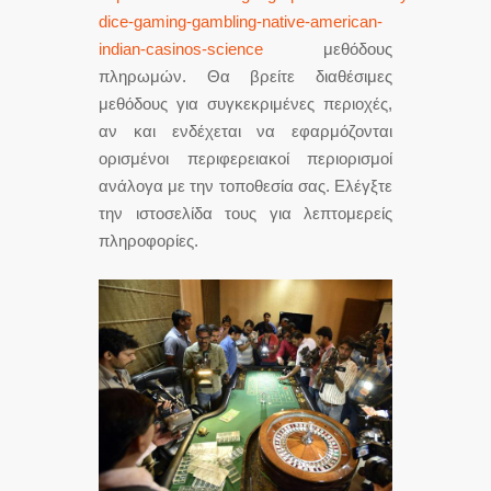
dice-gaming-gambling-native-american-
indian-casinos-science
μεθόδους
πληρωμών. Θα βρείτε διαθέσιμες
μεθόδους για συγκεκριμένες περιοχές,
αν και ενδέχεται να εφαρμόζονται
ορισμένοι περιφερειακοί περιορισμοί
ανάλογα με την τοποθεσία σας. Ελέγξτε
την ιστοσελίδα τους για λεπτομερείς
πληροφορίες.