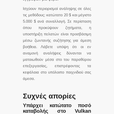
Ισχύουν περιορισμοί ανάληψης σε όλες
τις μεθόδους: κατώτατο 20 $ και μέγιστο
5.000 $ ανά συναλλαγή. Σε περίσταση
όπου προκύψουν ζητήματα, η
υποστήριξη πελατών είναι προσβάσιμη
μέσω ζωντανής συζήτησης για άμεση
βοήθεια. Λάβετε υπόψη ότι οι εν
αναμονή αναλήψεις δύνανται να
ματαιωθούν μέσα στο του παραθύρου
επεξεργασίας, επιστρέφοντας τα
κεφάλαια στο υπόλοιπο παιχνιδιού σας
άμεσα.
Συχνές απορίες
Υπάρχει κατώτατο ποσό
καταβολής στο Vulkan