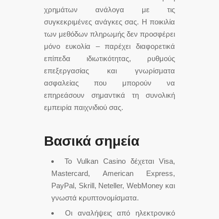
χρημάτων ανάλογα με τις
συγκεκριμένες ανάγκες σας. Η ποικιλία
των μεθόδων πληρωμής δεν προσφέρει
μόνο ευκολία – παρέχει διαφορετικά
επίπεδα ιδιωτικότητας, ρυθμούς
επεξεργασίας και γνωρίσματα
ασφαλείας που μπορούν να
επηρεάσουν σημαντικά τη συνολική
εμπειρία παιχνιδιού σας.
Βασικά σημεία
Το Vulkan Casino δέχεται Visa,
Mastercard, American Express,
PayPal, Skrill, Neteller, WebMoney και
γνωστά κρυπτονομίσματα.
Οι αναλήψεις από ηλεκτρονικό