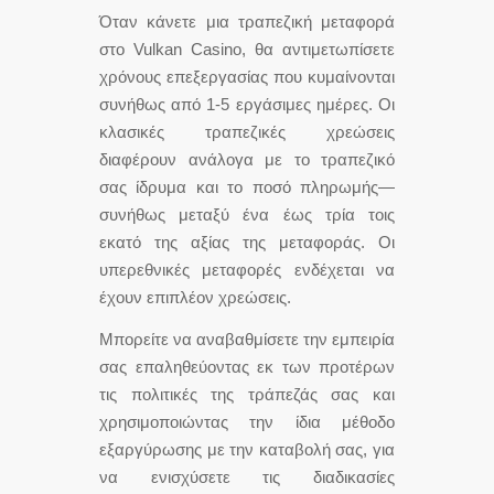
Όταν κάνετε μια τραπεζική μεταφορά
στο Vulkan Casino, θα αντιμετωπίσετε
χρόνους επεξεργασίας που κυμαίνονται
συνήθως από 1-5 εργάσιμες ημέρες. Οι
κλασικές τραπεζικές χρεώσεις
διαφέρουν ανάλογα με το τραπεζικό
σας ίδρυμα και το ποσό πληρωμής—
συνήθως μεταξύ ένα έως τρία τοις
εκατό της αξίας της μεταφοράς. Οι
υπερεθνικές μεταφορές ενδέχεται να
έχουν επιπλέον χρεώσεις.
Μπορείτε να αναβαθμίσετε την εμπειρία
σας επαληθεύοντας εκ των προτέρων
τις πολιτικές της τράπεζάς σας και
χρησιμοποιώντας την ίδια μέθοδο
εξαργύρωσης με την καταβολή σας, για
να ενισχύσετε τις διαδικασίες