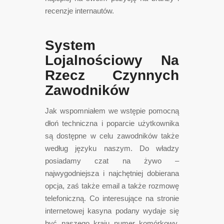
recenzje internautów.
System
Lojalnościowy Na
Rzecz Czynnych
Zawodników
Jak wspomniałem we wstępie pomocną
dłoń techniczna i poparcie użytkownika
są dostępne w celu zawodników także
według języku naszym. Do władzy
posiadamy czat na żywo –
najwygodniejsza i najchętniej dobierana
opcja, zaś także email a także rozmowę
telefoniczną. Co interesujące na stronie
internetowej kasyna podany wydaje się
być naszego kraju numer komórkowy,