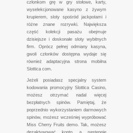
członkom grę w gry stołowe, karty,
wyselekcjonowane kasyno z żywym
krupierem, sloty spośród jackpotami i
różne znane rozrywki. Największa
część kolekcji pasażu obejmuje
dzisiejsze i doskonałe sloty wybitnych
firm. Oprócz pełnej odmiany kasyna,
gwoli członków dostępna wydaje się
również adaptacyjna strona mobilna
Slottica com.
Jeżeli posiadasz specjalny system
kodowania promocyjny Slottica Casino,
możesz otrzymać nadal więcej
bezpłatnych spinów. Pamiętaj, że
poprzednio wykorzystaniem darmowych
spinów, możesz wcześniej wypróbować
Miss Cherry Fruits demo. Tak, możesz
dezaktywować konto, a następnie