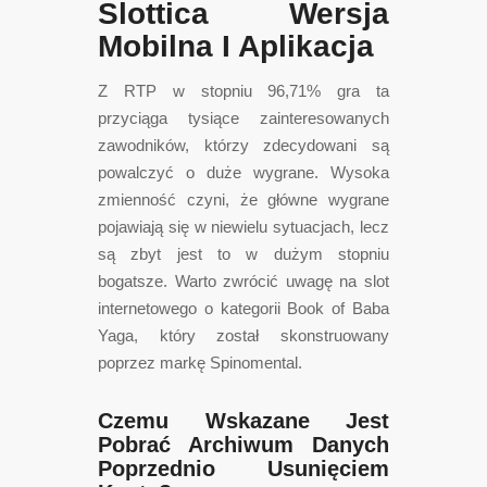
Slottica Wersja
Mobilna I Aplikacja
Z RTP w stopniu 96,71% gra ta
przyciąga tysiące zainteresowanych
zawodników, którzy zdecydowani są
powalczyć o duże wygrane. Wysoka
zmienność czyni, że główne wygrane
pojawiają się w niewielu sytuacjach, lecz
są zbyt jest to w dużym stopniu
bogatsze. Warto zwrócić uwagę na slot
internetowego o kategorii Book of Baba
Yaga, który został skonstruowany
poprzez markę Spinomental.
Czemu Wskazane Jest
Pobrać Archiwum Danych
Poprzednio Usunięciem