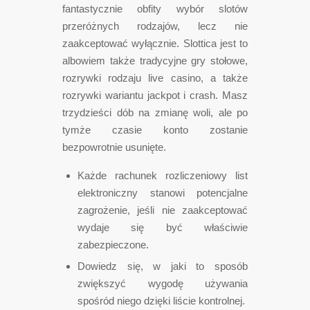
fantastycznie obfity wybór slotów
przeróżnych rodzajów, lecz nie
zaakceptować wyłącznie. Slottica jest to
albowiem także tradycyjne gry stołowe,
rozrywki rodzaju live casino, a także
rozrywki wariantu jackpot i crash. Masz
trzydzieści dób na zmianę woli, ale po
tymże czasie konto zostanie
bezpowrotnie usunięte.
Każde rachunek rozliczeniowy list
elektroniczny stanowi potencjalne
zagrożenie, jeśli nie zaakceptować
wydaje się być właściwie
zabezpieczone.
Dowiedz się, w jaki to sposób
zwiększyć wygodę używania
spośród niego dzięki liście kontrolnej.