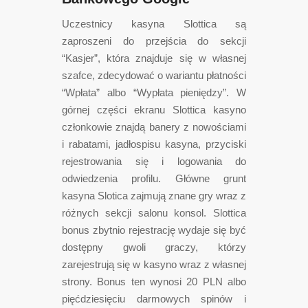
Uczestnicy kasyna Slottica są
zaproszeni do przejścia do sekcji
“Kasjer”, która znajduje się w własnej
szafce, zdecydować o wariantu płatności
“Wpłata” albo “Wypłata pieniędzy”. W
górnej części ekranu Slottica kasyno
członkowie znajdą banery z nowościami
i rabatami, jadłospisu kasyna, przyciski
rejestrowania się i logowania do
odwiedzenia profilu. Główne grunt
kasyna Slotica zajmują znane gry wraz z
różnych sekcji salonu konsol. Slottica
bonus zbytnio rejestrację wydaje się być
dostępny gwoli graczy, którzy
zarejestrują się w kasyno wraz z własnej
strony. Bonus ten wynosi 20 PLN albo
pięćdziesięciu darmowych spinów i