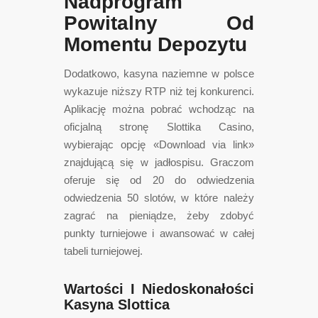
Nadprogram
Powitalny Od
Momentu Depozytu
Dodatkowo, kasyna naziemne w polsce
wykazuje niższy RTP niż tej konkurenci.
Aplikację można pobrać wchodząc na
oficjalną stronę Slottika Casino,
wybierając opcję «Download via link»
znajdującą się w jadłospisu. Graczom
oferuje się od 20 do odwiedzenia
odwiedzenia 50 slotów, w które należy
zagrać na pieniądze, żeby zdobyć
punkty turniejowe i awansować w całej
tabeli turniejowej.
Wartości I Niedoskonałości
Kasyna Slottica