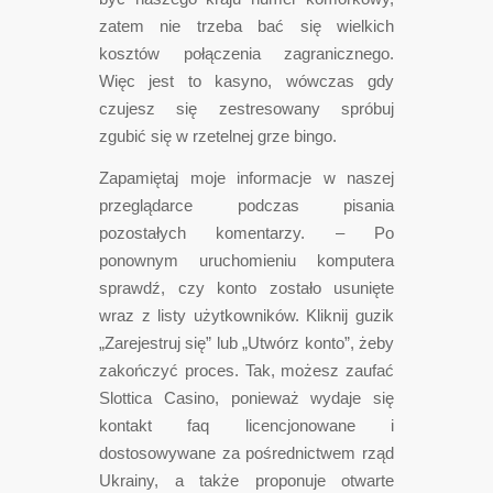
zatem nie trzeba bać się wielkich
kosztów połączenia zagranicznego.
Więc jest to kasyno, wówczas gdy
czujesz się zestresowany spróbuj
zgubić się w rzetelnej grze bingo.
Zapamiętaj moje informacje w naszej
przeglądarce podczas pisania
pozostałych komentarzy. – Po
ponownym uruchomieniu komputera
sprawdź, czy konto zostało usunięte
wraz z listy użytkowników. Kliknij guzik
„Zarejestruj się” lub „Utwórz konto”, żeby
zakończyć proces. Tak, możesz zaufać
Slottica Casino, ponieważ wydaje się
kontakt faq licencjonowane i
dostosowywane za pośrednictwem rząd
Ukrainy, a także proponuje otwarte