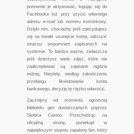
ponownie je aktywować, logując się do
Facebooka tuż przy użyciu własnego
adresu e-mail lub numeru komórkowy.
Dzięki nim, chociażby jeśli zdecydujesz
się na trwałe usunięcie konta, odrzucić
stracisz wspomnień zapisanych na
systemie. To bardzo ważne, zwłaszcza
jeśli dzierżysz wiele zdjęć, które nie
zaakceptować są zapisane nigdzie
indziej. Niestety, według zakończeniu
przebiegu likwidowania konta
bankowego, decyzję tę ciężko odwrócić.
Zacznijmy od momentu ogromnej
biblioteki gier dostarczanych poprzez
Slottica Casino. Przechodząc na
oficjalną stronę, poniekąd w
największym stopniu zapalony fan, który