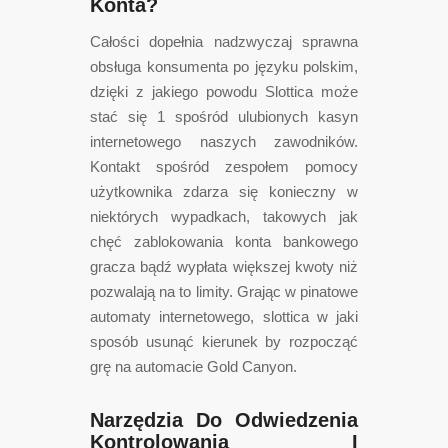
Konta?
Całości dopełnia nadzwyczaj sprawna
obsługa konsumenta po języku polskim,
dzięki z jakiego powodu Slottica może
stać się 1 spośród ulubionych kasyn
internetowego naszych zawodników.
Kontakt spośród zespołem pomocy
użytkownika zdarza się konieczny w
niektórych wypadkach, takowych jak
chęć zablokowania konta bankowego
gracza bądź wypłata większej kwoty niż
pozwalają na to limity. Grając w pinatowe
automaty internetowego, slottica w jaki
sposób usunąć kierunek by rozpocząć
grę na automacie Gold Canyon.
Narzędzia Do Odwiedzenia
Kontrolowania I