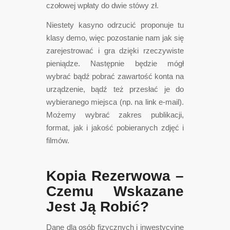
czołowej wpłaty do dwie stówy zł.
Niestety kasyno odrzucić proponuje tu
klasy demo, więc pozostanie nam jak się
zarejestrować i gra dzięki rzeczywiste
pieniądze. Następnie będzie mógł
wybrać bądź pobrać zawartość konta na
urządzenie, bądź też przesłać je do
wybieranego miejsca (np. na link e-mail).
Możemy wybrać zakres publikacji,
format, jak i jakość pobieranych zdjęć i
filmów.
Kopia Rezerwowa –
Czemu Wskazane
Jest Ją Robić?
Dane dla osób fizycznych i inwestycyjne