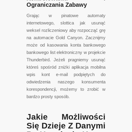
Ograniczania Zabawy
Grając w pinatowe automaty
internetowego, slottica jak usunąć
weksel rozliczeniowy aby rozpocząć grę
na automacie Gold Canyon. Zacznijmy
może od kasowania konta bankowego
bankowego list elektroniczny w projekcie
Thunderbird. Jeżeli pragniemy usunąć
któreś spośród zniżki aplikacja mobilna
wpis kont e-mail podpiętych do
odwiedzenia naszego konsumenta
korespondencji, możemy to zrobić w
bardzo prosty sposób.
Jakie Możliwości
Się Dzieje Z Danymi