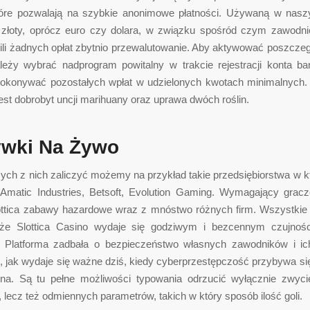
tóre pozwalają na szybkie anonimowe płatności. Używaną w nas
t złoty, oprócz euro czy dolara, w związku spośród czym zawodni
ili żadnych opłat zbytnio przewalutowanie. Aby aktywować poszczeg
leży wybrać nadprogram powitalny w trakcie rejestracji konta b
dokonywać pozostałych wpłat w udzielonych kwotach minimalnych
st dobrobyt uncji marihuany oraz uprawa dwóch roślin.
ywki Na Żywo
ych z nich zaliczyć możemy na przykład takie przedsiębiorstwa w 
 Amatic Industries, Betsoft, Evolution Gaming. Wymagający grac
ottica zabawy hazardowe wraz z mnóstwo różnych firm. Wszystkie t
 że Slottica Casino wydaje się godziwym i bezcennym czujnoś
. Platforma zadbała o bezpieczeństwo własnych zawodników i ich
, jak wydaje się ważne dziś, kiedy cyberprzestępczość przybywa si
lna. Są tu pełne możliwości typowania odrzucić wyłącznie zwyc
 lecz też odmiennych parametrów, takich w który sposób ilość goli.