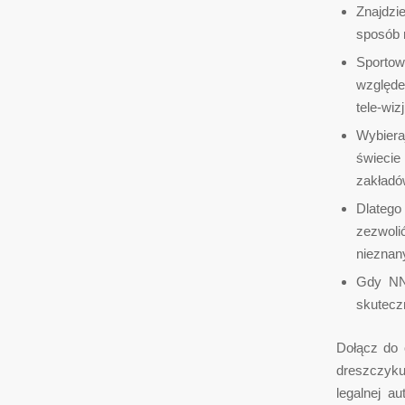
Znajdzi
sposób 
Sportow
względe
tele-wizj
Wybiera
świecie
zakładó
Dlatego
zezwoli
nieznan
Gdy NNT
skutecz
Dołącz do o
dreszczyku
legalnej a