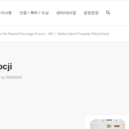
공지사항
인증 / 특허 / 수상
센터/대리점
공장전경
ins No Deposit Przyciąga Graczy - 483
/
Slottica Sport Przygodę Pełną Emocji
cji
by
38983930