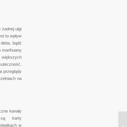
żadnej ulgi
est to wpływ
dieta, bądź
m marihuany
a większych
uteczność.
za przeglądy
zelniach na
czne kanały
są karty
klepikach w