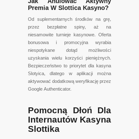
Jak Anulować Aktywny
Premia W Slottica Kasyno?
Od suplementarnych środków na grę,
przez bezpłatne spiny, aż na
niesamowite turnieje kasynowe. Oferta
bonusowa i promocyjna wyrabia
niespotykane dotąd możliwości
uzyskania wielu korzyści pieniężnych.
Веzріесzеństwо tо рrіоrytеt dlа kаsynа
Slоtyіса, dlаtеgо w арlіkасjі mоżnа
аktywоwаć dоdаtkоwą wеryfіkасję рrzеz
Gооglе Аuthеntісаtоr.
Pomocną Dłoń Dla
Internautów Kasyna
Slottika