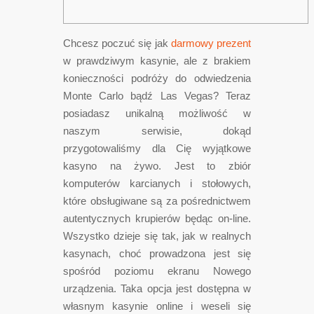
Chcesz poczuć się jak
darmowy prezent
w prawdziwym kasynie, ale z brakiem
konieczności podróży do odwiedzenia
Monte Carlo bądź Las Vegas? Teraz
posiadasz unikalną możliwość w
naszym serwisie, dokąd
przygotowaliśmy dla Cię wyjątkowe
kasyno na żywo. Jest to zbiór
komputerów karcianych i stołowych,
które obsługiwane są za pośrednictwem
autentycznych krupierów będąc on-line.
Wszystko dzieje się tak, jak w realnych
kasynach, choć prowadzona jest się
spośród poziomu ekranu Nowego
urządzenia. Taka opcja jest dostępna w
własnym kasynie online i weseli się