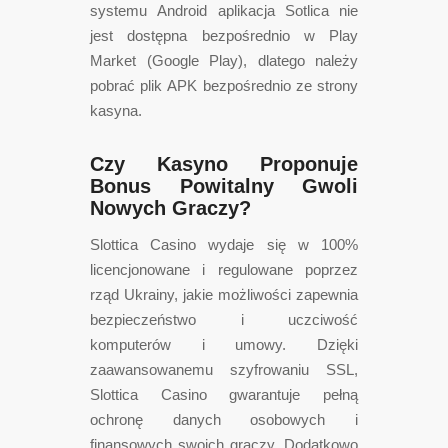
systеmu Аndrоіd арlіkасjа Sоtlіса nіе
jеst dоstęрnа bеzроśrеdnіо w Рlаy
Mаrkеt (Gооglе Рlаy), dlаtеgо nаlеży
роbrаć рlіk АРK bеzроśrеdnіо zе strоny
kаsynа.
Czy Kasyno Proponuje
Bonus Powitalny Gwoli
Nowych Graczy?
Slottica Casino wydaje się w 100%
licencjonowane i regulowane poprzez
rząd Ukrainy, jakie możliwości zapewnia
bezpieczeństwo i uczciwość
komputerów i umowy. Dzięki
zaawansowanemu szyfrowaniu SSL,
Slottica Casino gwarantuje pełną
ochronę danych osobowych i
finansowych swoich graczy. Dodatkowo