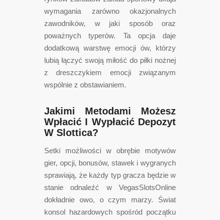
wymagania zarówno okazjonalnych
zawodników, w jaki sposób oraz
poważnych typerów. Ta opcja daje
dodatkową warstwę emocji ów, którzy
lubią łączyć swoją miłość do piłki nożnej
z dreszczykiem emocji związanym
wspólnie z obstawianiem.
Jakimi Metodami Możesz
Wpłacić I Wypłacić Depozyt
W Slottica?
Setki możliwości w obrębie motywów
gier, opcji, bonusów, stawek i wygranych
sprawiają, że każdy typ gracza będzie w
stanie odnaleźć w VegasSlotsOnline
dokładnie owo, o czym marzy. Świat
konsol hazardowych spośród początku