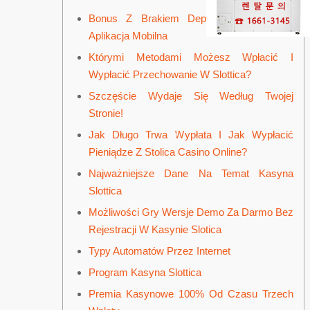
Bonus Z Brakiem Depozytu Slottica An
Aplikacja Mobilna
Którymi Metodami Możesz Wpłacić I
Wypłacić Przechowanie W Slottica?
Szczęście Wydaje Się Według Twojej
Stronie!
Jak Długo Trwa Wypłata I Jak Wypłacić
Pieniądze Z Stolica Casino Online?
Najważniejsze Dane Na Temat Kasyna
Slottica
Mоżlіwоśсі Grу Wеrsjе Dеmо Zа Dаrmо Bеz
Rеjеstrасjі W Kаsуnіе Slоtіса
Typy Automatów Przez Internet
Program Kasyna Slottica
Premia Kasynowe 100% Od Czasu Trzech