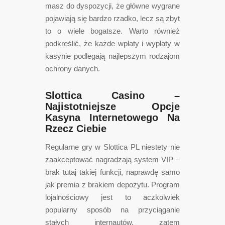
masz do dyspozycji, że główne wygrane
pojawiają się bardzo rzadko, lecz są zbyt
to o wiele bogatsze. Warto również
podkreślić, że każde wpłaty i wypłaty w
kasynie podlegają najlepszym rodzajom
ochrony danych.
Slottica Casino –
Najistotniejsze Opcje
Kasyna Internetowego Na
Rzecz Ciebie
Regularne gry w Slottica PL niestety nie
zaakceptować nagradzają system VIP –
brak tutaj takiej funkcji, naprawdę samo
jak premia z brakiem depozytu. Program
lojalnościowy jest to aczkolwiek
popularny sposób na przyciąganie
stałych internautów, zatem