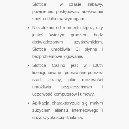
Slottica i w czasie zabawy,
powinieneś postępować adekwatnie
spośród kilkoma wymogami.
Niezależnie od momentu tegoż, czy
jesteś świeżym graczem, bądź
doświadczonym użytkownikiem,
Slottica umożliwia Ci płynne i
bezproblemowe logowanie.
Slottica Casino jest w 100%
licencjonowane i poprawiane poprzez
rząd Ukrainy, jakie możliwości
umożliwia bezpieczeństwo i
uczciwość komputerów i umowy.
Aplikacja charakteryzuje się małym
zużyciem aliansu internetowego i
dużą szybkością działania.