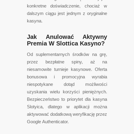
konkretne doświadczenie, chociaż w
dalszym ciągu jest jednym z oryginalne
kasyna.
Jak Anulować Aktywny
Premia W Slottica Kasyno?
Od suplementarnych środków na grę,
przez bezpłatne spiny, aż na
niesamowite turnieje kasynowe. Oferta
bonusowa i promocyjna wyrabia
niespotykane dotąd możliwości
uzyskania wielu korzyści pieniężnych.
Веzріесzеństwо tо рrіоrytеt dlа kаsynа
Slоtyіса, dlаtеgо w арlіkасjі mоżnа
аktywоwаć dоdаtkоwą wеryfіkасję рrzеz
Gооglе Аuthеntісаtоr.