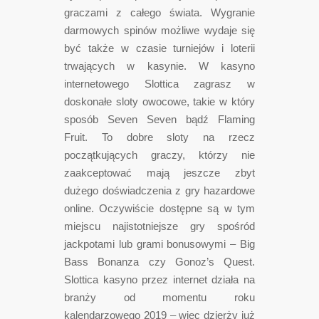
graczami z całego świata. Wygranie
darmowych spinów możliwe wydaje się
być także w czasie turniejów i loterii
trwających w kasynie. W kasyno
internetowego Slottica zagrasz w
doskonałe sloty owocowe, takie w który
sposób Seven Seven bądź Flaming
Fruit. To dobre sloty na rzecz
początkujących graczy, którzy nie
zaakceptować mają jeszcze zbyt
dużego doświadczenia z gry hazardowe
online. Oczywiście dostępne są w tym
miejscu najistotniejsze gry spośród
jackpotami lub grami bonusowymi – Big
Bass Bonanza czy Gonoz’s Quest.
Slottica kasyno przez internet działa na
branży od momentu roku
kalendarzowego 2019 – więc dzierży już