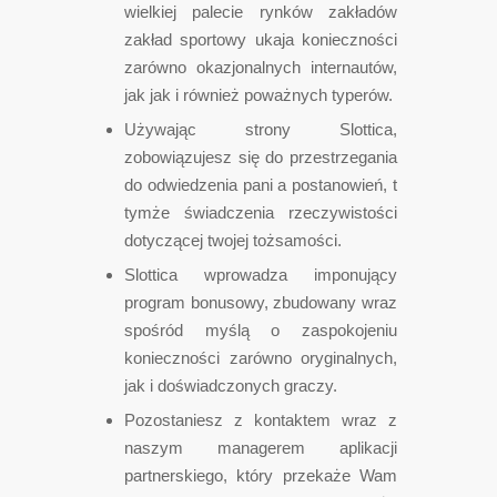
wielkiej palecie rynków zakładów
zakład sportowy ukaja konieczności
zarówno okazjonalnych internautów,
jak jak i również poważnych typerów.
Używając strony Slottica,
zobowiązujesz się do przestrzegania
do odwiedzenia pani a postanowień, t
tymże świadczenia rzeczywistości
dotyczącej twojej tożsamości.
Slottica wprowadza imponujący
program bonusowy, zbudowany wraz
spośród myślą o zaspokojeniu
konieczności zarówno oryginalnych,
jak i doświadczonych graczy.
Pozostaniesz z kontaktem wraz z
naszym managerem aplikacji
partnerskiego, który przekaże Wam