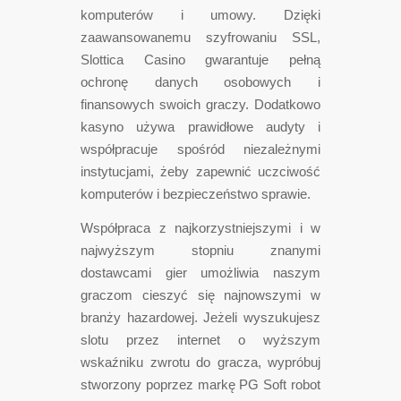
komputerów i umowy. Dzięki
zaawansowanemu szyfrowaniu SSL,
Slottica Casino gwarantuje pełną
ochronę danych osobowych i
finansowych swoich graczy. Dodatkowo
kasyno używa prawidłowe audyty i
współpracuje spośród niezależnymi
instytucjami, żeby zapewnić uczciwość
komputerów i bezpieczeństwo sprawie.
Współpraca z najkorzystniejszymi i w
najwyższym stopniu znanymi
dostawcami gier umożliwia naszym
graczom cieszyć się najnowszymi w
branży hazardowej. Jeżeli wyszukujesz
slotu przez internet o wyższym
wskaźniku zwrotu do gracza, wypróbuj
stworzony poprzez markę PG Soft robot