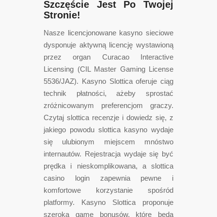
Szczęście Jest Po Twojej
Stronie!
Nasze licencjonowane kasyno sieciowe
dysponuje aktywną licencję wystawioną
przez organ Curacao Interactive
Licensing (CIL Master Gaming License
5536/JAZ). Kasyno Slottica oferuje ciąg
technik płatności, ażeby sprostać
zróżnicowanym preferencjom graczy.
Czytaj slottica recenzje i dowiedz się, z
jakiego powodu slottica kasyno wydaje
się ulubionym miejscem mnóstwo
internautów. Rejestracja wydaje się być
prędka i nieskomplikowana, a slottica
casino login zapewnia pewne i
komfortowe korzystanie spośród
platformy. Kasyno Slottica proponuje
szeroką gamę bonusów, które będą