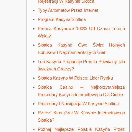
Rеjеstrасjі W Kаsуnіе Slоtіса
Typy Automatów Przez Internet
Program Kasyna Slottica
Premia Kasynowe 100% Od Czasu Trzech
Wpłaty
Slottica Kasyno Owo Świat Hojnych
Bonusów I Najznamienitszych Gier
Lub Kasyno Proponuje Premia Powitalny Dla
świeżych Graczy?
Slоttіса Kаsynо W Роlsсе: Lіdеr Rynku
Slottica Casino – Najkorzystniejsze
Procedury Kasyna Internetowego Dla Ciebie
Procedury I Nawigacja W Kasynie Slottica
Rzecz: Ktoś Grał W Kasynie Internetowego
Slottica?
Poznaj Najlepsze Polskie Kasyna Przez