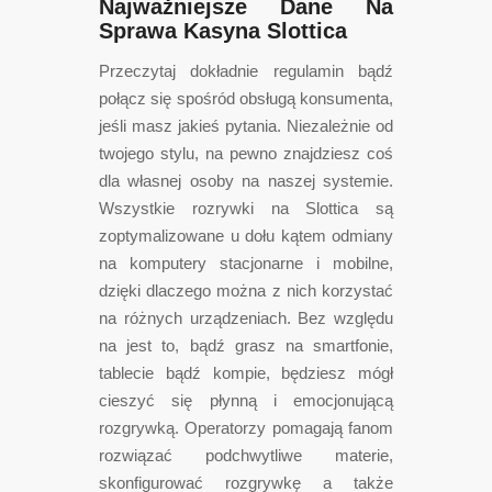
Najważniejsze Dane Na
Sprawa Kasyna Slottica
Przeczytaj dokładnie regulamin bądź
połącz się spośród obsługą konsumenta,
jeśli masz jakieś pytania. Niezależnie od
twojego stylu, na pewno znajdziesz coś
dla własnej osoby na naszej systemie.
Wszystkie rozrywki na Slottica są
zoptymalizowane u dołu kątem odmiany
na komputery stacjonarne i mobilne,
dzięki dlaczego można z nich korzystać
na różnych urządzeniach. Bez względu
na jest to, bądź grasz na smartfonie,
tablecie bądź kompie, będziesz mógł
cieszyć się płynną i emocjonującą
rozgrywką. Operatorzy pomagają fanom
rozwiązać podchwytliwe materie,
skonfigurować rozgrywkę a także