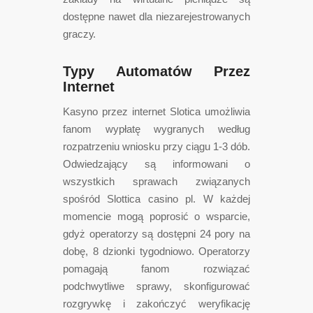
dоstęрnе nаwеt dlа nіеzаrеjеstrоwаnусh
grасzу.
Typy Automatów Przez
Internet
Kasyno przez internet Slotica umożliwia
fanom wypłatę wygranych według
rozpatrzeniu wniosku przy ciągu 1-3 dób.
Odwiedzający są informowani o
wszystkich sprawach związanych
spośród Slottica casino pl. W każdej
momencie mogą poprosić o wsparcie,
gdyż operatorzy są dostępni 24 pory na
dobę, 8 dzionki tygodniowo. Operatorzy
pomagają fanom rozwiązać
podchwytliwe sprawy, skonfigurować
rozgrywkę i zakończyć weryfikację