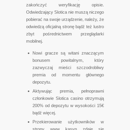
zakończyć weryfikację opisie.
Odwiedzający Slotica nie muszą niczego
pobierać na swoje urządzenie, należy, że
odwiedzą oficjalną stronę bądź też lustro
zbyt pośrednictwem przeglądarki
mobilnej.
Nowi gracze są witani znaczącym
bonusem powitalnym, który
zazwyczaj mieści szczodrobliwy
premia od momentu głównego
depozytu.
Aktywując premia, pełnoprawni
członkowie Slotica casino otrzymują
200% od depozytu w wysokości 15€
bądź więcej.
Przekierowanie użytkowników w
strony www kasyn zdaje się