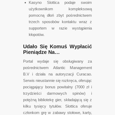
Kasyno Slottica podaje swoim
użytkownikom kompleksową
pomocną dłoń zbyt pośrednictwem
trzech sposobów kontaktu wraz z
supportem w razie wystąpienia
kłopotów.
Udało Się Komuś Wypłacić
Pieniądze Na…
Portal wydaje się obsługiwany za
pośrednictwem Atlantic Management
B.V i działa na autoryzacji Curacao.
Serwis nieustannie się rozkręca, oferując
pociągający bonus powitalny (7000 zł i
trzydzieści darmowych spinów) i
potężną bibliotekę gier, składającą się z
kilku tysięcy tytułów. Slottica oferuje
członkom grę w zabawy stołowe, karty,