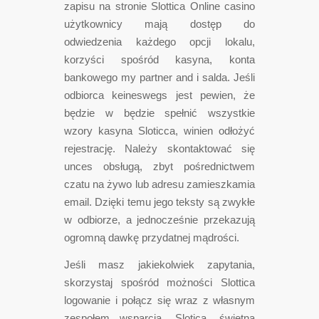
zapisu na stronie Slottica Online casino
użytkownicy mają dostęp do
odwiedzenia każdego opcji lokalu,
korzyści spośród kasyna, konta
bankowego my partner and i salda. Jeśli
odbiorca keineswegs jest pewien, że
będzie w będzie spełnić wszystkie
wzory kasyna Sloticca, winien odłożyć
rejestrację. Należy skontaktować się
unces obsługą, zbyt pośrednictwem
czatu na żywo lub adresu zamieszkamia
email. Dzięki temu jego teksty są zwykłe
w odbiorze, a jednocześnie przekazują
ogromną dawkę przydatnej mądrości.
Jeśli masz jakiekolwiek zapytania,
skorzystaj spośród możności Slottica
logowanie i połącz się wraz z własnym
zespołem wsparcia. Slotica, świetna