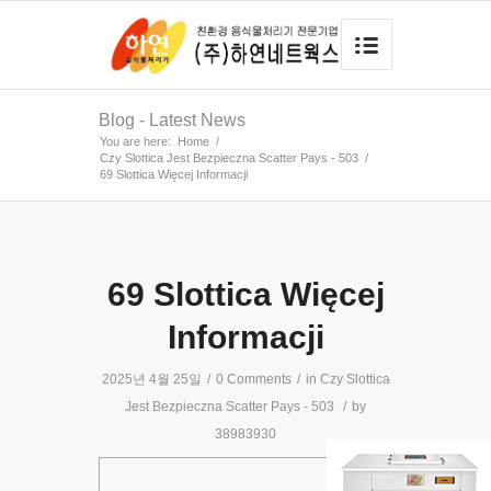
Blog - Latest News
You are here:
Home
/
Czy Slottica Jest Bezpieczna Scatter Pays - 503
/
69 Slottica Więcej Informacji
69 Slottica Więcej
Informacji
2025년 4월 25일
/
0 Comments
/
in
Czy Slottica
Jest Bezpieczna Scatter Pays - 503
/
by
38983930