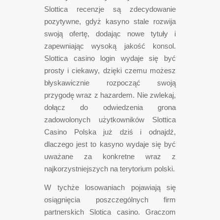
Slottica recenzje są zdecydowanie
pozytywne, gdyż kasyno stale rozwija
swoją ofertę, dodając nowe tytuły i
zapewniając wysoką jakość konsol.
Slottica casino login wydaje się być
prosty i ciekawy, dzięki czemu możesz
błyskawicznie rozpocząć swoją
przygodę wraz z hazardem. Nie zwlekaj,
dołącz do odwiedzenia grona
zadowolonych użytkowników Slottica
Casino Polska już dziś i odnajdź,
dlaczego jest to kasyno wydaje się być
uważane za konkretne wraz z
najkorzystniejszych na terytorium polski.
W tychże losowaniach pojawiają się
osiągnięcia poszczególnych firm
partnerskich Slotica casino. Graczom