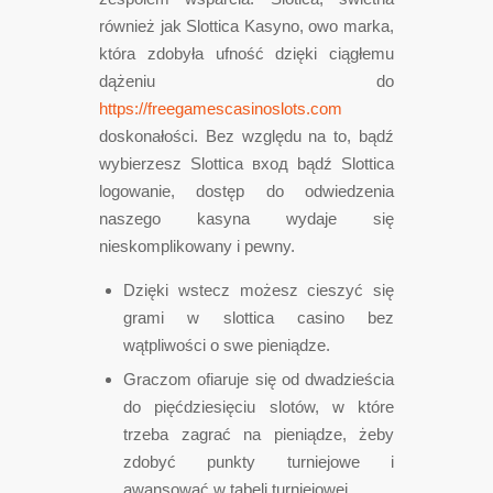
również jak Slottica Kasyno, owo marka,
która zdobyła ufność dzięki ciągłemu
dążeniu do
https://freegamescasinoslots.com
doskonałości. Bez względu na to, bądź
wybierzesz Slottica вход bądź Slottica
logowanie, dostęp do odwiedzenia
naszego kasyna wydaje się
nieskomplikowany i pewny.
Dzięki wstecz możesz cieszyć się
grami w slottica casino bez
wątpliwości o swe pieniądze.
Graczom ofiaruje się od dwadzieścia
do pięćdziesięciu slotów, w które
trzeba zagrać na pieniądze, żeby
zdobyć punkty turniejowe i
awansować w tabeli turniejowej.