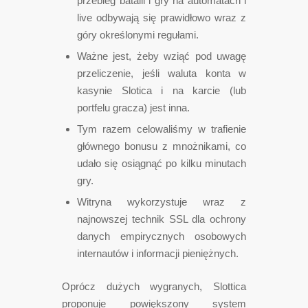
przebieg batalii i gry na automatach i
live odbywają się prawidłowo wraz z
góry określonymi regułami.
Ważne jest, żeby wziąć pod uwagę
przeliczenie, jeśli waluta konta w
kasynie Slotica i na karcie (lub
portfelu gracza) jest inna.
Tym razem celowaliśmy w trafienie
głównego bonusu z mnożnikami, co
udało się osiągnąć po kilku minutach
gry.
Witryna wykorzystuje wraz z
najnowszej technik SSL dla ochrony
danych empirycznych osobowych
internautów i informacji pieniężnych.
Oprócz dużych wygranych, Slottica
proponuje powiększony system