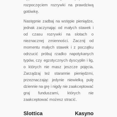
rozpoczęciem rozrywki na prawdziwą
gotówkę.
Następnie zadbaj na wstępie pieniądze,
jednak zaczynając od małych stawek i
od czasu rozrywki na slotach o
nieznacznej zmienności. Zacznij od
momentu małych stawek i z początku
odrzucić próbuj rzadko napotykanych
typów, czy egzotycznych dyscyplin i lig,
o których nie masz jeszcze pojęcia.
Zarządzaj też starannie pieniędzmi,
przeznaczając jedynie niewielką pulę
dziennie na grę i nigdy nie zaakceptować
graj funduszami, których nie
zaakceptować możesz stracić.
Slottica Kasyno