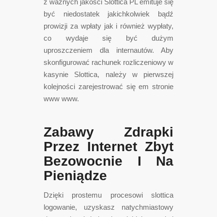
z ważnych jakości Slottica PL emituje się
być niedostatek jakichkolwiek bądź
prowizji za wpłaty jak i również wypłaty,
co wydaje się być dużym
uproszczeniem dla internautów. Aby
skonfigurować rachunek rozliczeniowy w
kasynie Slottica, należy w pierwszej
kolejności zarejestrować się em stronie
www www.
Zabawy Zdrapki
Przez Internet Zbyt
Bezowocnie I Na
Pieniądze
Dzięki prostemu procesowi slottica
logowanie, uzyskasz natychmiastowy