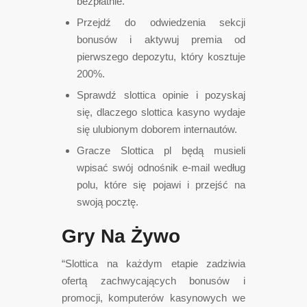
bezpłatnie.
Przejdź do odwiedzenia sekcji
bonusów i aktywuj premia od
pierwszego depozytu, który kosztuje
200%.
Sprawdź slottica opinie i pozyskaj
się, dlaczego slottica kasyno wydaje
się ulubionym doborem internautów.
Gracze Slottica pl będą musieli
wpisać swój odnośnik e-mail według
polu, które się pojawi i przejść na
swoją pocztę.
Gry Na Żywo
“Slottica na każdym etapie zadziwia
ofertą zachwycających bonusów i
promocji, komputerów kasynowych we