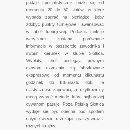
podaje specjalistyczne zniżki się od
momentu 20 do 50 slotów, w które
wypada zagrać na pieniądze, żeby
zdobyć punkty turniejowe i awansować
w tabeli turniejowej. Podczas funkcje
weryfikacji zostaną porównane
informacje w paszporcie zawodnika i
swoim kierunek w klubie Slottica.
Wypłaty, choć podlegają pewnym
czasom czynienia, są fabrykowane
ekspresowo, od momentu kilkunastu
godzinek do kilkunastu dób. Ta
elastyczność zapewnia, że użytkownicy
mogą wybrać metodę, która najbardziej
dywanom pasuje. Poza Polską Slottica
wydaje się być obecna pod spodem
całym świecie, urzekając graczy wraz z
różnych krajów.