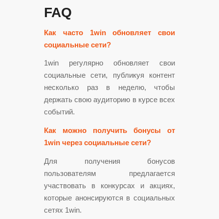
FAQ
Как часто 1win обновляет свои
социальные сети?
1win регулярно обновляет свои
социальные сети, публикуя контент
несколько раз в неделю, чтобы
держать свою аудиторию в курсе всех
событий.
Как можно получить бонусы от
1win через социальные сети?
Для получения бонусов
пользователям предлагается
участвовать в конкурсах и акциях,
которые анонсируются в социальных
сетях 1win.