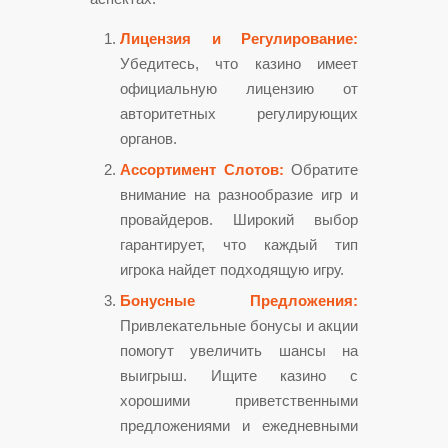
Лицензия и Регулирование:
Убедитесь, что казино имеет
официальную лицензию от
авторитетных регулирующих
органов.
Ассортимент Слотов:
Обратите
внимание на разнообразие игр и
провайдеров. Широкий выбор
гарантирует, что каждый тип
игрока найдет подходящую игру.
Бонусные Предложения:
Привлекательные бонусы и акции
помогут увеличить шансы на
выигрыш. Ищите казино с
хорошими приветственными
предложениями и ежедневными