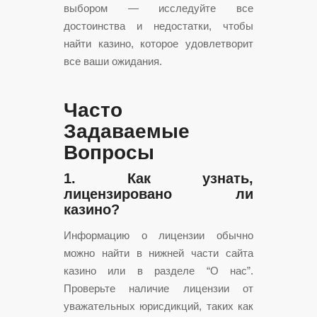
выбором — исследуйте все
достоинства и недостатки, чтобы
найти казино, которое удовлетворит
все ваши ожидания.
Часто
Задаваемые
Вопросы
1. Как узнать,
лицензировано ли
казино?
Информацию о лицензии обычно
можно найти в нижней части сайта
казино или в разделе “О нас”.
Проверьте наличие лицензии от
уважательных юрисдикций, таких как