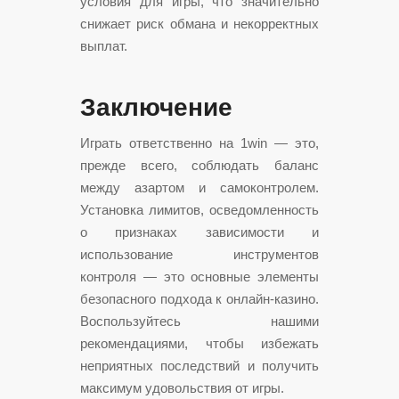
условия для игры, что значительно
снижает риск обмана и некорректных
выплат.
Заключение
Играть ответственно на 1win — это,
прежде всего, соблюдать баланс
между азартом и самоконтролем.
Установка лимитов, осведомленность
о признаках зависимости и
использование инструментов
контроля — это основные элементы
безопасного подхода к онлайн-казино.
Воспользуйтесь нашими
рекомендациями, чтобы избежать
неприятных последствий и получить
максимум удовольствия от игры.