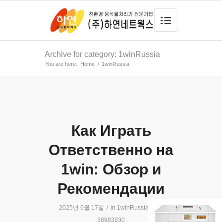
Archive for category: 1winRussia
You are here:
Home
/
1winRussia
Как Играть
Ответственно на
1win: Обзор и
Рекомендации
2025년 6월 17일
/
in
1winRussia
/
by
38983930