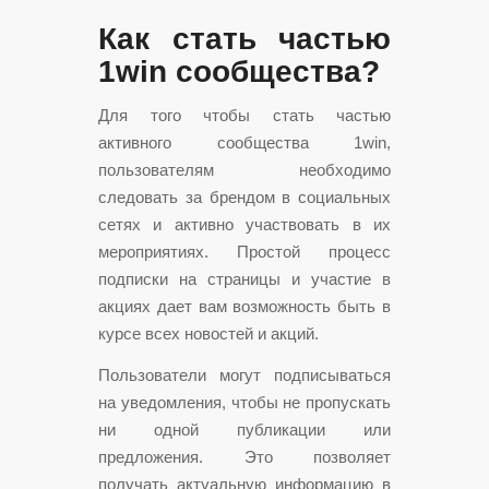
Как стать частью
1win сообщества?
Для того чтобы стать частью
активного сообщества 1win,
пользователям необходимо
следовать за брендом в социальных
сетях и активно участвовать в их
мероприятиях. Простой процесс
подписки на страницы и участие в
акциях дает вам возможность быть в
курсе всех новостей и акций.
Пользователи могут подписываться
на уведомления, чтобы не пропускать
ни одной публикации или
предложения. Это позволяет
получать актуальную информацию в