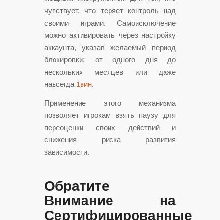
чувствует, что теряет контроль над
своими играми. Самоисключение
можно активировать через настройку
аккаунта, указав желаемый период
блокировки: от одного дня до
нескольких месяцев или даже
навсегда
1вин
.
Применение этого механизма
позволяет игрокам взять паузу для
переоценки своих действий и
снижения риска развития
зависимости.
Обратите
Внимание на
Сертифицированные