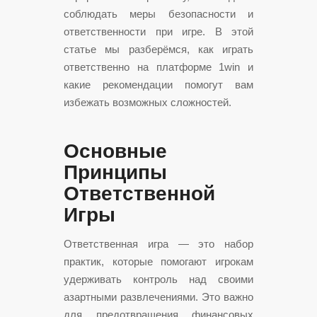
соблюдать меры безопасности и
ответственности при игре. В этой
статье мы разберёмся, как играть
ответственно на платформе 1win и
какие рекомендации помогут вам
избежать возможных сложностей.
Основные
Принципы
Ответственной
Игры
Ответственная игра — это набор
практик, которые помогают игрокам
удерживать контроль над своими
азартными развлечениями. Это важно
для предотвращения финансовых