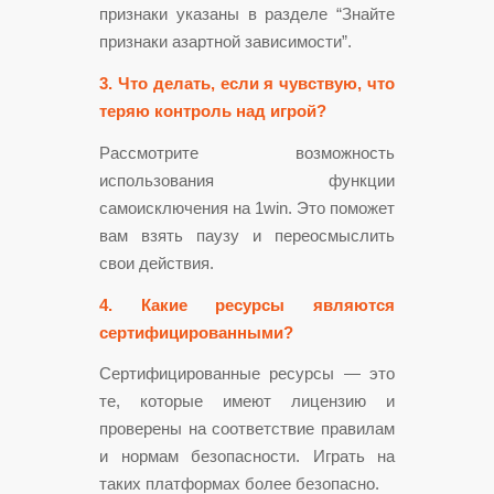
признаки указаны в разделе “Знайте
признаки азартной зависимости”.
3. Что делать, если я чувствую, что
теряю контроль над игрой?
Рассмотрите возможность
использования функции
самоисключения на 1win. Это поможет
вам взять паузу и переосмыслить
свои действия.
4. Какие ресурсы являются
сертифицированными?
Сертифицированные ресурсы — это
те, которые имеют лицензию и
проверены на соответствие правилам
и нормам безопасности. Играть на
таких платформах более безопасно.