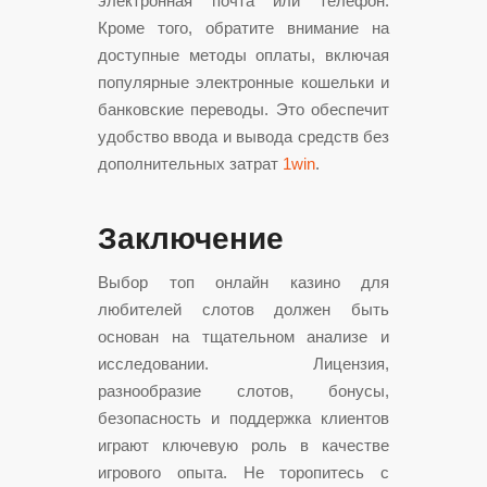
электронная почта или телефон.
Кроме того, обратите внимание на
доступные методы оплаты, включая
популярные электронные кошельки и
банковские переводы. Это обеспечит
удобство ввода и вывода средств без
дополнительных затрат
1win
.
Заключение
Выбор топ онлайн казино для
любителей слотов должен быть
основан на тщательном анализе и
исследовании. Лицензия,
разнообразие слотов, бонусы,
безопасность и поддержка клиентов
играют ключевую роль в качестве
игрового опыта. Не торопитесь с