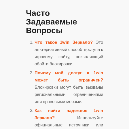
Часто
Задаваемые
Вопросы
Что такое 1win Зеркало?
Это
альтернативный способ доступа к
игровому сайту, позволяющий
обойти блокировки.
Почему мой доступ к 1win
может быть ограничен?
Блокировки могут быть вызваны
региональными ограничениями
или правовыми мерами.
Как найти надежное 1win
Зеркало?
Используйте
официальные источники или