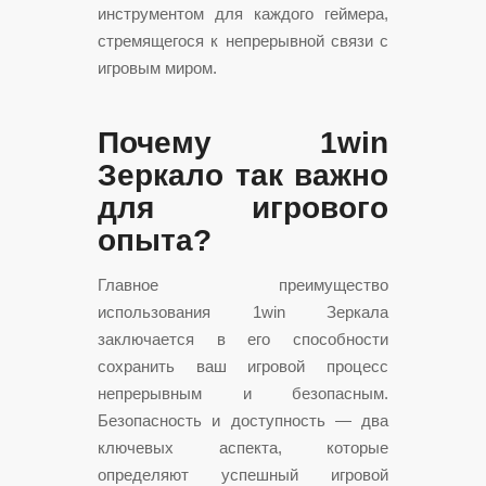
инструментом для каждого геймера,
стремящегося к непрерывной связи с
игровым миром.
Почему 1win
Зеркало так важно
для игрового
опыта?
Главное преимущество
использования 1win Зеркала
заключается в его способности
сохранить ваш игровой процесс
непрерывным и безопасным.
Безопасность и доступность — два
ключевых аспекта, которые
определяют успешный игровой