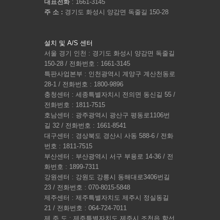
대표전화
: 1661-3145
주 소 :
경기도 화성시 양감면 독줄길 150-28
설치 및 A/S 센터
서울 경기 인천 : 경기도 화성시 양감면 독줄길
150-28 / 전화번호 : 1661-3145
특판사업본부 : 인천광역시 계양구 계산천동로
28-1 / 전화번호 : 1800-9896
충청센터 : 세종특별자치시 전의면 동신길 55 /
전화번호 : 1811-7515
호남센터 : 광주광역시 광산구 평동로1106번
길 32 / 전화번호 : 1661-8541
대구센터 : 경상북도 경산시 사동 588-6 / 전화
번호 : 1811-7515
부산센터 : 부산광역시 서구 부용로 14-36 / 전
화번호 : 1899-7311
강원센터 : 강원도 강릉시 동해대로3406번길
23 / 전화번호 : 070-8015-5848
제주센터 : 제주특별자치도 제주시 정실동길
21 / 전화번호 : 064-724-7011
제 주 도 : 제주특별자치도 제주시 조천읍 함선