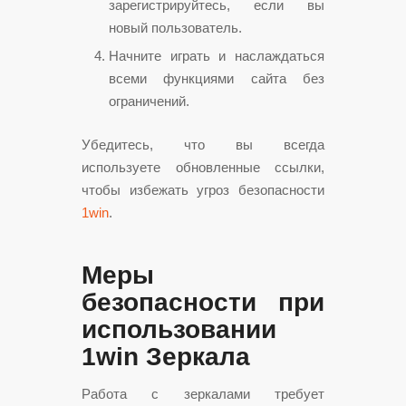
зарегистрируйтесь, если вы
новый пользователь.
Начните играть и наслаждаться
всеми функциями сайта без
ограничений.
Убедитесь, что вы всегда
используете обновленные ссылки,
чтобы избежать угроз безопасности
1win
.
Меры
безопасности при
использовании
1win Зеркала
Работа с зеркалами требует