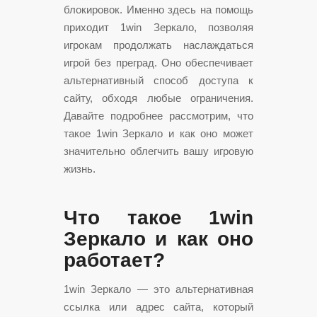
блокировок. Именно здесь на помощь
приходит 1win Зеркало, позволяя
игрокам продолжать наслаждаться
игрой без преград. Оно обеспечивает
альтернативный способ доступа к
сайту, обходя любые ограничения.
Давайте подробнее рассмотрим, что
такое 1win Зеркало и как оно может
значительно облегчить вашу игровую
жизнь.
Что такое 1win
Зеркало и как оно
работает?
1win Зеркало — это альтернативная
ссылка или адрес сайта, который