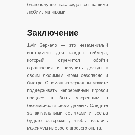
благополучно наслаждаться вашими
любимыми играми.
Заключение
1win Зеркало — это незаменимый
инструмент для каждого геймера,
который стремится обойти
ограничения и получить доступ к
своим любимым играм безопасно и
быстро. С помощью зеркал вы можете
поддерживать непрерывный игровой
процесс и быть уверенным в
безопасности своих данных. Следите
за актуальными ссылками и всегда
будьте осторожны, чтобы извлечь
максимум из своего игрового опыта.