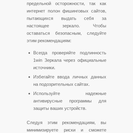
предельной осторожности, так как
интернет полон фишинговых сайтов,
пытающихся выдать себя за
настоящее зеркало. Чтобы
оставаться безопасным, следуйте
этим рекомендациям:
Всегда проверяйте подлинность
1win Зеркала через официальные
источники.
Избегайте ввода личных данных
на подозрительных сайтах.
Используйте надежные
антивирусные программы для
защиты ваших устройств.
Следуя этим рекомендациям, вы
минимизируете риски и сможете