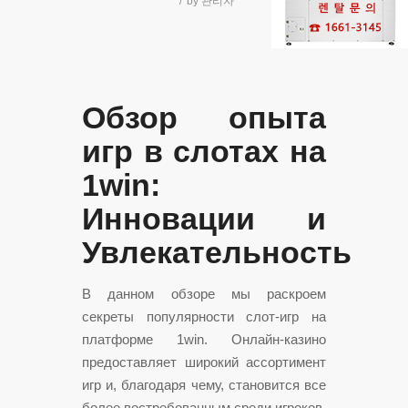
/
by
관리자
Обзор опыта
игр в слотах на
1win:
Инновации и
Увлекательность
В данном обзоре мы раскроем
секреты популярности слот-игр на
платформе 1win. Онлайн-казино
предоставляет широкий ассортимент
игр и, благодаря чему, становится все
более востребованным среди игроков.