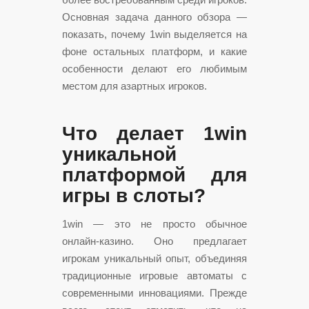
Основная задача данного обзора —
показать, почему 1win выделяется на
фоне остальных платформ, и какие
особенности делают его любимым
местом для азартных игроков.
Что делает 1win
уникальной
платформой для
игры в слоты?
1win — это не просто обычное
онлайн-казино. Оно предлагает
игрокам уникальный опыт, объединяя
традиционные игровые автоматы с
современными инновациями. Прежде