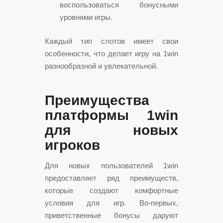
воспользоваться бонусными
уровнями игры.
Каждый тип слотов имеет свои
особенности, что делает игру на 1win
разнообразной и увлекательной.
Преимущества
платформы 1win
для новых
игроков
Для новых пользователей 1win
предоставляет ряд преимуществ,
которые создают комфортные
условия для игр. Во-первых,
приветственные бонусы даруют