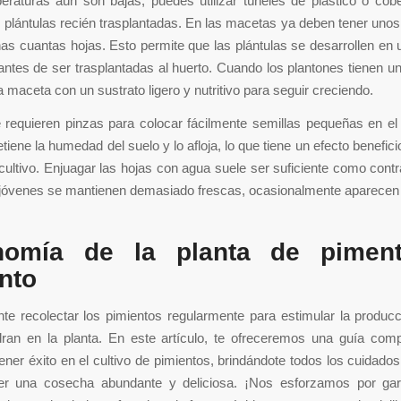
eraturas aún son bajas, puedes utilizar túneles de plástico o cob
s plántulas recién trasplantadas. En las macetas ya deben tener uno
as cuantas hojas. Esto permite que las plántulas se desarrollen en
antes de ser trasplantadas al huerto. Cuando los plantones tienen 
 maceta con un sustrato ligero y nutritivo para seguir creciendo.
requieren pinzas para colocar fácilmente semillas pequeñas en el
tiene la humedad del suelo y lo afloja, lo que tiene un efecto benefic
 cultivo. Enjuagar las hojas con agua suele ser suficiente como cont
s jóvenes se mantienen demasiado frescas, ocasionalmente aparecen
nomía de la planta de pimen
nto
te recolectar los pimientos regularmente para estimular la producc
ran en la planta. En este artículo, te ofreceremos una guía comp
ener éxito en el cultivo de pimientos, brindándote todos los cuidado
er una cosecha abundante y deliciosa. ¡Nos esforzamos por gar