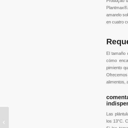
Produção d
Plantmax®. 
amarelo sob
en cuatro c
Reque
El tamaño 
cómo encaj
pimiento qu
Ofrecemos 
alimentos, 
comenta
indispe
Las plántu
Sofa, narożnik, łóżko i inne meble
los 13°C. 
skandynawskie do salonu