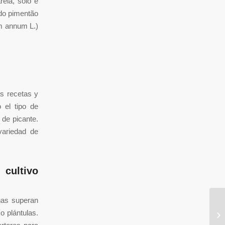
eia, solo e
 do pimentão
um annum L.)
s recetas y
 el tipo de
 de picante.
variedad de
 cultivo
nas superan
F-
 plántulas.
to