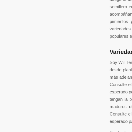
semillero e
acompáñano
pimientos 
variedades
populares en
Varieda
Soy Will Ter
desde plant
más adelant
Consulte el
esperado pa
tengan la 
maduros de
Consulte el
esperado pa