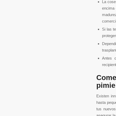
La cose
encima d
madurez
comerci
Si las t
proteger
Dependi
trasplan
Antes d
recipien
Comer
pimie
Existen in
hasta peque
tus nuevos
asegurar la