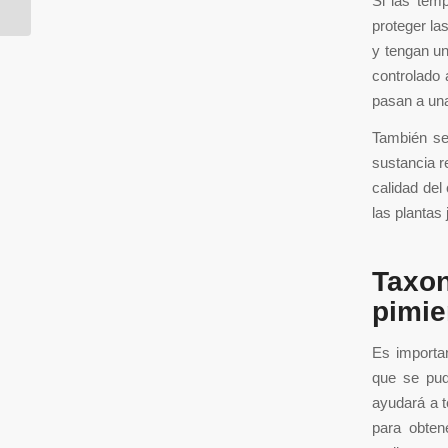
Si las temp
proteger la
y tengan un
controlado 
pasan a una
También se 
sustancia re
calidad del
las planta
Taxo
pimie
Es importan
que se pud
ayudará a t
para obten