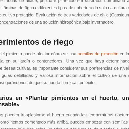
e mudas de alface, pepino e pimentão em sustratos combinado ar
Lâminas de âgua e diferentes tipos de cobertura do solo na cultura
 cultivo protegido. Evaluación de tres variedades de chile (Capsic
oncentraciones de una solución hidropónica bajo invernadero.
rimientos de riego
del pimiento puede afectar cómo se usa
semillas de pimentón
en la
a en su jardín o contenedores. Una vez que haya determinado
e desea cultivar, es importante considerar sus preferencias de nivel
guías detalladas y valiosa información sobre el cultivo de una 
asegurándonos de que su huerta florezca con éxito.
rios en «Plantar pimientos en el huerto, un
nsable»
las pueden trasplantarse al huerto cuando las temperaturas noctur
Como hemos comentado más arriba, puedes empezar con semillas o