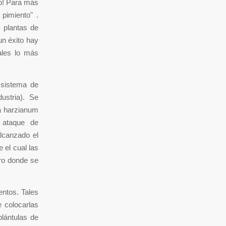
io! Para más
 pimiento" .
 plantas de
un éxito hay
ales lo más
 sistema de
dustria). Se
a harzianum
 ataque de
lcanzado el
 el cual las
ero donde se
ntos. Tales
e colocarlas
plántulas de