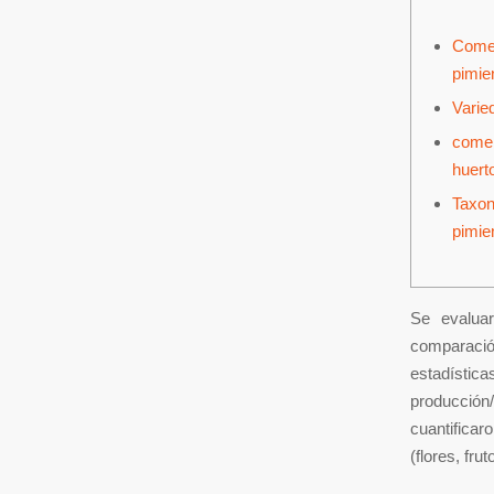
Comer
pimie
Varie
comen
huert
Taxo
pimie
Se evaluar
comparació
estadística
producción/
cuantificar
(flores, fru