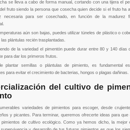
cha se lleva a cabo de forma manual, cortando con una tijera el p
el fruto siendo la persona que cosecha quien decide si el fruto ha 
 necesaria para ser cosechado, en función de la madurez fis
al.
emperaturas aún son bajas, puedes utilizar túneles de plástico o cob
 las plántulas recién trasplantadas.
endo de la variedad el pimentón puede durar entre 80 y 140 días 
te para dar los primeros frutos.
e plantar semillas o plántulas de pimiento, es fundamental este
tes para evitar el crecimiento de bacterias, hongos o plagas dañinas.
cialización del cultivo de pime
nto
numerables variedades de pimientos para escoger, desde crujient
ños y picantes. Para terminar, queremos ofrecerte ideas para que 
 pimientos de cultivo ecológico. Como ya hemos dicho, la mejor 
 supervivencia y desarrollo de tus futuros pimientos es que los si