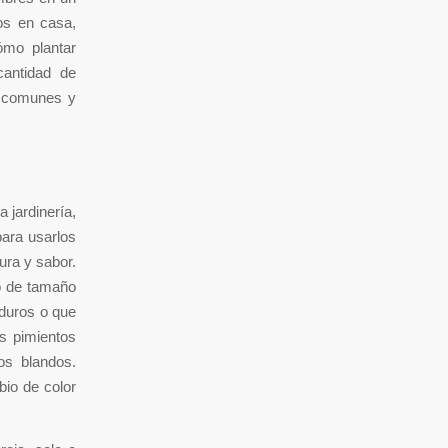
tos en casa,
ómo plantar
cantidad de
s comunes y
a jardinería,
para usarlos
ura y sabor.
go de tamaño
 duros o que
s pimientos
os blandos.
bio de color