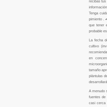
recibas tus
información
Tenga cuid
pimiento . 
que tener 
probable es
La fecha d
cultivo (in
recomienda
en concen
microorgan
tamaño apro
plántulas d
desarrollará
A menudo s
fuentes de 
casi cerca 