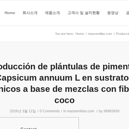
Home
회사소개
제품소개
고객사 및 설치현황
동영상
You are here:
Home
/
massemillas.com
/
Producci
oducción de plántulas de pimen
apsicum annuum L en sustrato
nicos a base de mezclas con fib
coco
2026년 3월 12일
/
0 Comments
/
in
massemillas.com
/
by
38983930