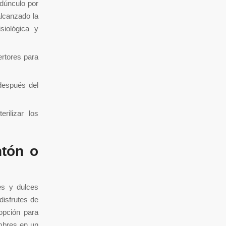
edúnculo por
alcanzado la
iológica y
ertores para
después del
rilizar los
ntón o
es y dulces
disfrutes de
opción para
embres en un