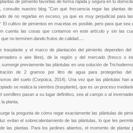
 plantas de pimiento favoritas de forma rápida y segura en tu domicil
, consulte nuestro blog "Con qué frecuencia regar las plantas de
ado de no regarlas en exceso, ya que es muy perjudicial para las
✔ El cultivo de pimientos en macetas es posible, pero para que sea 
en cuenta las cosas que contamos en este artículo y sin las cu
 que no terminen dando frutos de calidad….
e trasplante y el marco de plantación del pimiento dependen del
vernadero o aire libre), de la región y del mercado (fresco o in
 sumergir previamente las plántulas en una solución de Trichoderm
tración de 2 gramos por litro de agua para protegerlas del
ismos del suelo (Corpoica, 2014). Una vez que las plántulas han a
piado se realiza la siembra (trasplante), que es un proceso mediante
el semillero pasan a su lugar definitivo, sea al campo o al invernad
 la planta.
urge la pregunta de cómo regar exactamente las plántulas de pimie
luz evitan el sobrecalentamiento de las plántulas, lo que les permit
de las plantas. Para los jardines abiertos, el momento de plantar 