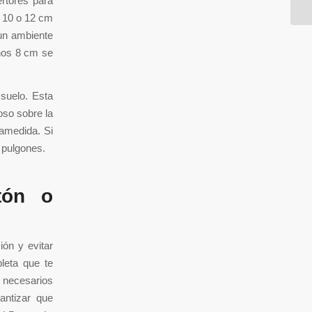
ertores para
s 10 o 12 cm
 un ambiente
unos 8 cm se
 suelo. Esta
ioso sobre la
ramedida. Si
 pulgones.
tón o
ión y evitar
leta que te
s necesarios
antizar que