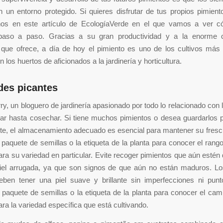
n un entorno protegido. Si quieres disfrutar de tus propios pimien
s en este artículo de EcologíaVerde en el que vamos a ver c
paso a paso. Gracias a su gran productividad y a la enorme 
 que ofrece, a día de hoy el pimiento es uno de los cultivos má
 los huertos de aficionados a la jardinería y horticultura.
des picantes
ry, un bloguero de jardinería apasionado por todo lo relacionado con l
ar hasta cosechar. Si tiene muchos pimientos o desea guardarlos 
e, el almacenamiento adecuado es esencial para mantener su fresc
 paquete de semillas o la etiqueta de la planta para conocer el ran
ra su variedad en particular. Evite recoger pimientos que aún estén
piel arrugada, ya que son signos de que aún no están maduros. Lo
ben tener una piel suave y brillante sin imperfecciones ni punt
 paquete de semillas o la etiqueta de la planta para conocer el cam
ra la variedad específica que está cultivando.