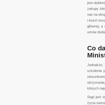
jest ulubio
zakupy lot
nas na eks
i koszt re
głównej, a
umów doda
Co da
Minis
Jednakże, 
szkolenia 
stosunkowo
utrzymania,
których naj
Stąd jest 
życia samol