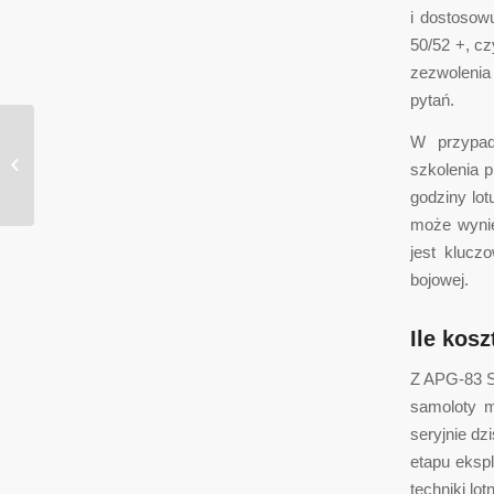
i dostosow
50/52 +, c
zezwolenia
pytań.
W przypad
Producción de plántulas de pimentón
Capsicum annuum L en sustratos
szkolenia p
orgánicos...
godziny lo
może wynie
jest klucz
bojowej.
Ile kosz
Z APG-83 S
samoloty m
seryjnie d
etapu ekspl
techniki lo