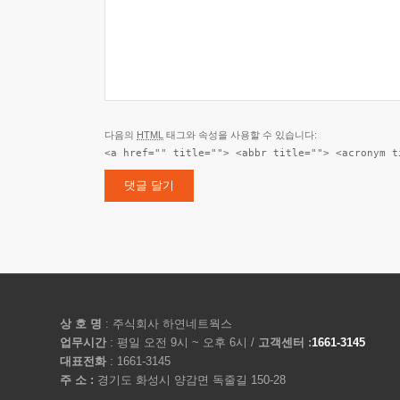
다음의
HTML
태그와 속성을 사용할 수 있습니다:
<a href="" title=""> <abbr title=""> <acronym t
상 호 명
: 주식회사 하연네트웍스
업무시간
: 평일 오전 9시 ~ 오후 6시 /
고객센터 :
1661-3145
대표전화
: 1661-3145
주 소 :
경기도 화성시 양감면 독줄길 150-28