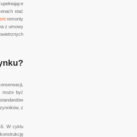
zupełniające
cenach stać
ent
remonty
ana z umowy
owietrznych
rynku?
onserwacji,
ta może być
 standardów
czynników, z
16. W cyklu
 konstrukcję