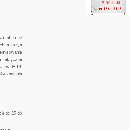
ci obronne
ych maszyn
ernizowania
a taktyczne
iwców F-16.
użytkowania
ch od 25 do
eśnie.