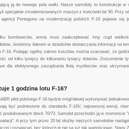
ującą ją do nowego pola walki. Nasze samoloty to konstrukcje w w
zyli specjalnie zmodernizowanych maszyn z końcówki lat 90. Przy o
 agencji Pentagonu na modernizację polskich F-16 pojawia się j
ku bombowców, armia musi zaakceptować inny rząd wielkoś
ilotów. Jesteśmy liderem w dziedzinie dostarczania informacji na t
tu F-16. Podając ogólny zakres kosztów, można szacować, że godzin
ść od kilku tysięcy do kilkunastu tysięcy dolarów. Zrozumienie t
owe dla efektywnego zarządzania flotą myśliwców oraz utrzymani
tuje 1 godzina lotu F-16?
ABR pilot polskiego F-16 będzie mógł łatwiej wykonywać jednakowo 
ają być podniesione do standardu F-16V, najnowszej wersji, rów
ziś produkowanym block 70/72. Samolot przechodzi ją w momencie 
oatacji". A przy tym przez 20 lat służby naszych samolotów nastąp
tniczej i rozwiązań, bez których te nie są już tak wartościowe. Stany