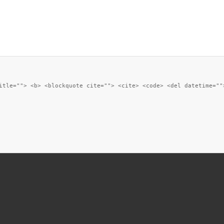
itle=""> <b> <blockquote cite=""> <cite> <code> <del datetime=""