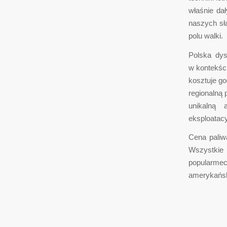
właśnie dał
naszych sł
polu walki.
Polska dys
w kontekści
kosztuje go
regionalną
unikalną 
eksploatacy
Cena paliw
Wszystkie 
popularme
amerykański