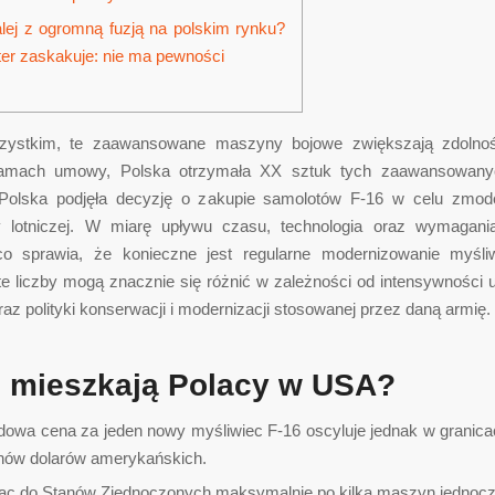
lej z ogromną fuzją na polskim rynku?
ter zaskakuje: nie ma pewności
zystkim, te zaawansowane maszyny bojowe zwiększają zdolnoś
ramach umowy, Polska otrzymała XX sztuk tych zaawansowan
Polska podjęła decyzję o zakupie samolotów F-16 w celu zmod
ty lotniczej. W miarę upływu czasu, technologia oraz wymagani
co sprawia, że konieczne jest regularne modernizowanie myśl
te liczby mogą znacznie się różnić w zależności od intensywności 
az polityki konserwacji i modernizacji stosowanej przez daną armię.
 mieszkają Polacy w USA?
dowa cena za jeden nowy myśliwiec F-16 oscyluje jednak w granica
onów dolarów amerykańskich.
ąc do Stanów Zjednoczonych maksymalnie po kilka maszyn jednocz