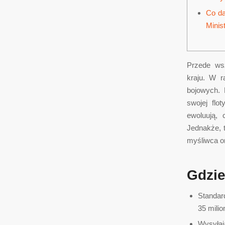
Co da
Minis
Przede ws
kraju. W 
bojowych. 
swojej flo
ewoluują, 
Jednakże, 
myśliwca or
Gdzie
Standar
35 mili
Wysyłaj