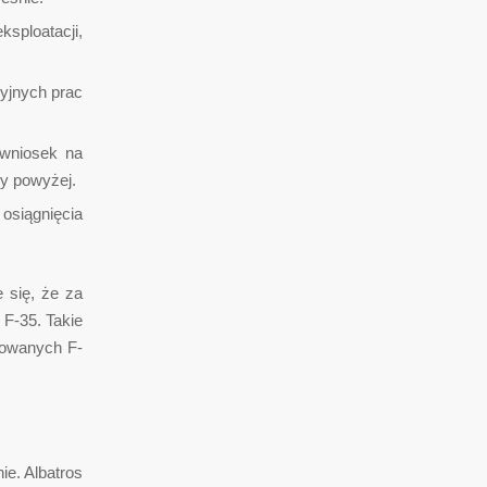
sploatacji,
yjnych prac
 wniosek na
ny powyżej.
 osiągnięcia
 się, że za
 F-35. Takie
izowanych F-
e. Albatros