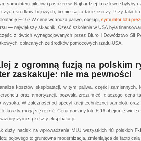
nym samolotem pilotów i pasażerów. Najbardziej kosztowne byłyby u
niczych środków bojowych, bo nie są to tanie rzeczy. Przy takich 
ploatację F-16? W cenę wchodzą paliwo, obsługi,
symulator lotu prez
sursu — największy składnik. Część szkolenia w USA była finansow
 część z dwóch wynegocjowanych przez Biuro i Dowództwo Sił P
tkowych, opłacanych ze środków pomocowych rządu USA.
lej z ogromną fuzją na polskim 
ter zaskakuje: nie ma pewności
analiza kosztów eksploatacji, w tym paliwa, części zamiennych, k
personelu oraz amortyzacji, pozwala zrozumieć, dlaczego cena 
 wysoka. W zależności od specyfikacji technicznej samolotu oraz
 te koszty mogą się różnić. Cena godziny lotu F-16 obejmuje wiele 
ważniejszymi są koszty eksploatacji.
tak duży nacisk na wprowadzenie MLU wszystkich 48 polskich F-
otu bojowego to gruntowna modernizacja, zmieniająca de facto całą