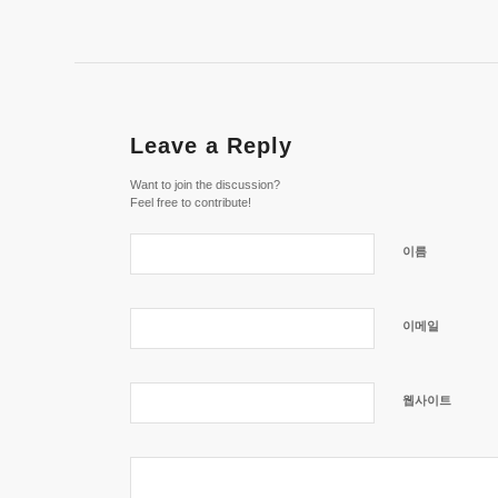
Leave a Reply
Want to join the discussion?
Feel free to contribute!
이름
이메일
웹사이트