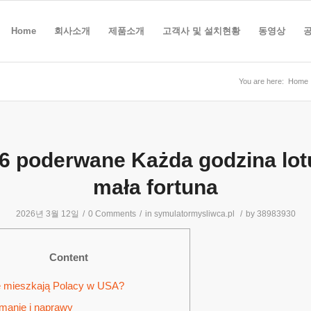
Home
회사소개
제품소개
고객사 및 설치현황
동영상
You are here:
Home
6 poderwane Każda godzina lot
mała fortuna
2026년 3월 12일
/
0 Comments
/
in
symulatormysliwca.pl
/
by
38983930
Content
 mieszkają Polacy w USA?
manie i naprawy