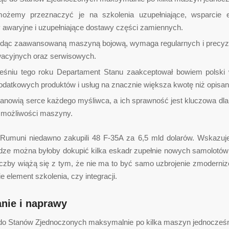
ożemy przeznaczyć je na szkolenia uzupełniające, wsparcie ek
 awaryjne i uzupełniające dostawy części zamiennych.
ędąc zaawansowaną maszyną bojową, wymaga regularnych i precyz
acyjnych oraz serwisowych.
śniu tego roku Departament Stanu zaakceptował bowiem polski
dodatkowych produktów i usług na znacznie większa kwotę niż opisa
stanowią serce każdego myśliwca, a ich sprawność jest kluczowa dla
 możliwości maszyny.
Rumuni niedawno zakupili 48 F-35A za 6,5 mld dolarów. Wskazuje
ądze można byłoby dokupić kilka eskadr zupełnie nowych samolotów
liczby wiążą się z tym, że nie ma to być samo uzbrojenie zmodern
ie element szkolenia, czy integracji.
nie i naprawy
do Stanów Zjednoczonych maksymalnie po kilka maszyn jednocześni