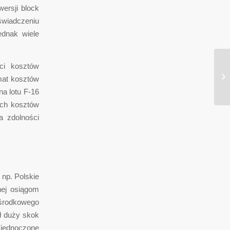
ersji block
świadczeniu
ednak wiele
ci kosztów
To
emat kosztów
Ju
a lotu F-16
ych kosztów
a zdolności
np. Polskie
nej osiągom
"środkowego
ił duży skok
 Zjednoczone