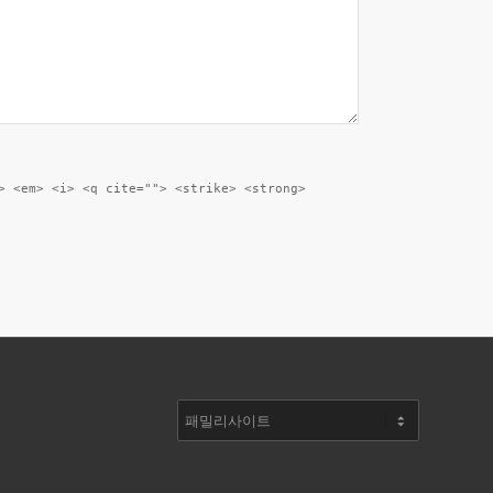
> <em> <i> <q cite=""> <strike> <strong>