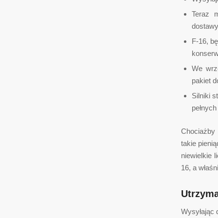
Teraz m
dostawy
F-16, b
konserw
We wrze
pakiet 
Silniki 
pełnych
Chociażby 
takie pieni
niewielkie 
16, a właśn
Utrzyma
Wysyłając 