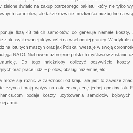
y zielone światło na zakup potrzebnego pakietu, który nie tylko w
awnych samolotów, ale także rozwinie możliwości niezbędne na w
ponuje flotą 48 takich samolotów, co generuje niemałe koszty, 
e zintensyfikowanej aktywności na wschodniej granicy. W artykule 
dzina lotu tych maszyn oraz jak Polska inwestuje w swoją obronność
 potęgą NATO. Niebawem uzbrojenie polskich myśliwców zostanie uz
amunicję. Do tego należałoby doliczyć oczywiście koszty 
jnych oraz pracę ludzi – pilotów, obsługi naziemnej etc.
a może się różnić w zależności od kraju, ale jest to zawsze znac
te czynniki mają wpływ na ostateczną cenę jednej godziny lotu F
chanics.com podaje koszty użytkowania samolotów bojowyc
ej armii.