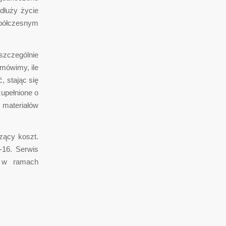
ydłuży życie
spółczesnym
szczególnie
omówimy, ile
, stając się
upełnione o
materiałów
zący koszt.
-16. Serwis
h w ramach