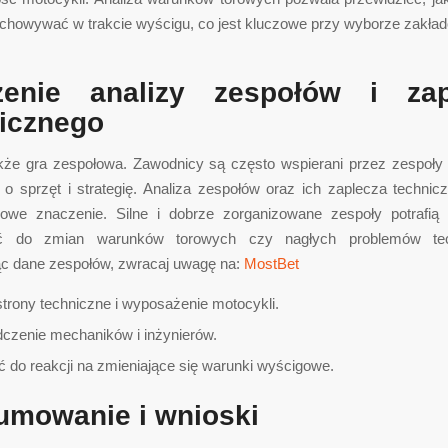
achowywać w trakcie wyścigu, co jest kluczowe przy wyborze zakła
zenie analizy zespołów i zap
icznego
akże gra zespołowa. Zawodnicy są często wspierani przez zespoły 
ą o sprzęt i strategię. Analiza zespołów oraz ich zaplecza techni
owe znaczenie. Silne i dobrze zorganizowane zespoły potrafią
ć do zmian warunków torowych czy nagłych problemów tec
ąc dane zespołów, zwracaj uwagę na:
MostBet
trony techniczne i wyposażenie motocykli.
czenie mechaników i inżynierów.
ć do reakcji na zmieniające się warunki wyścigowe.
umowanie i wnioski