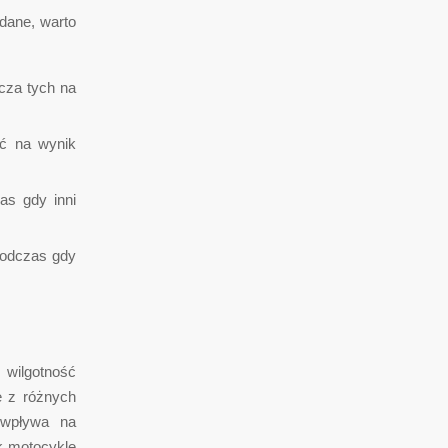
 dane, warto
cza tych na
ć na wynik
as gdy inni
podczas gdy
 wilgotność
ę z różnych
j wpływa na
k motocykle