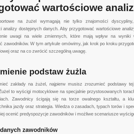
gotować wartościowe anali
portowe na żużel wymagają nie tylko znajomości dyscypliny,
ci analizy dostępnych danych. Aby przygotować wartościowe analiz
cenie uwagi na wiele zmiennych, które mają wpływ na wyniki 
ć zawodników. W tym artykule omówimy, jak krok po kroku przygot
lowej oraz na co zwrócić szczególną uwagę.
mienie podstaw żużla
ieć zakłady na żużel, najpierw musisz zrozumieć podstawy tej
 Żużel to wyścigi motocyklowe na specjalnie przystosowanych torac
iach. Zawodnicy ścigają się na torze owalnego kształtu, a kl
hnika jazdy oraz strategia. Wiedza o zasadach, typach torów i spe
piej ocenić predyspozycje zawodników i możliwe scenariusze wyścig
 danych zawodników