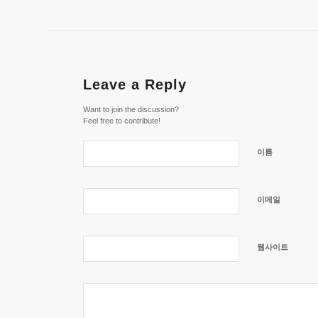
Leave a Reply
Want to join the discussion?
Feel free to contribute!
이름
이메일
웹사이트