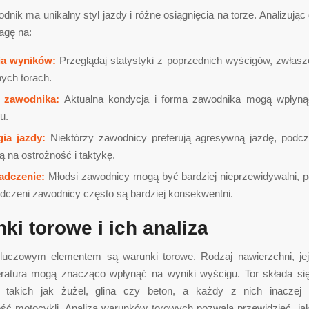
nik ma unikalny styl jazdy i różne osiągnięcia na torze. Analizując
agę na:
ia wyników:
Przeglądaj statystyki z poprzednich wyścigów, zwłasz
ych torach.
 zawodnika:
Aktualna kondycja i forma zawodnika mogą wpłyną
u.
gia jazdy:
Niektórzy zawodnicy preferują agresywną jazdę, podcz
ą na ostrożność i taktykę.
adczenie:
Młodsi zawodnicy mogą być bardziej nieprzewidywalni, 
dczeni zawodnicy często są bardziej konsekwentni.
ki torowe i ich analiza
luczowym elementem są warunki torowe. Rodzaj nawierzchni, jej
ratura mogą znacząco wpłynąć na wyniki wyścigu. Tor składa si
, takich jak żużel, glina czy beton, a każdy z nich inacze
ść motocykli. Analiza warunków torowych pozwala przewidzieć, ja