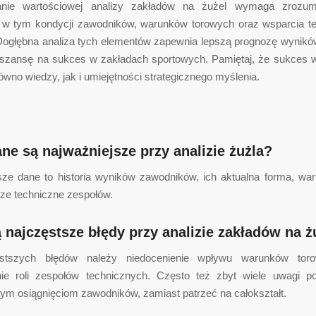
anie wartościowej analizy zakładów na żużel wymaga zrozumi
 w tym kondycji zawodników, warunków torowych oraz wsparcia t
Dogłębna analiza tych elementów zapewnia lepszą prognozę wynik
 szansę na sukces w zakładach sportowych. Pamiętaj, że sukces 
równo wiedzy, jak i umiejętności strategicznego myślenia.
ane są najważniejsze przy analizie żużla?
sze dane to historia wyników zawodników, ich aktualna forma, war
cze techniczne zespołów.
ą najczęstsze błędy przy analizie zakładów na ż
stszych błędów należy niedocenienie wpływu warunków tor
ie roli zespołów technicznych. Często też zbyt wiele uwagi p
ym osiągnięciom zawodników, zamiast patrzeć na całokształt.