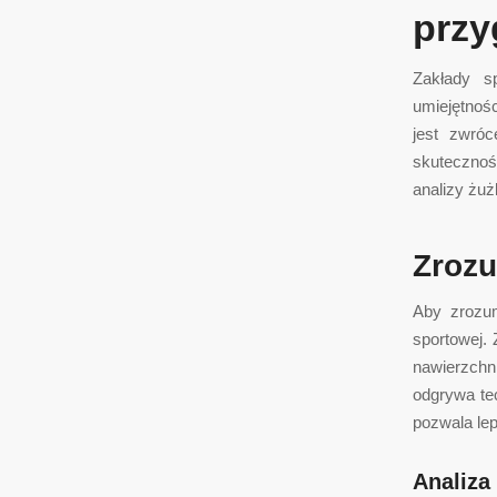
przy
Zakłady s
umiejętnoś
jest zwró
skutecznoś
analizy żuż
Zrozu
Aby zrozum
sportowej.
nawierzchn
odgrywa tec
pozwala le
Analiza