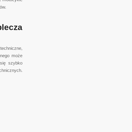
dów.
lecza
techniczne,
cznego może
 się szybko
hnicznych.