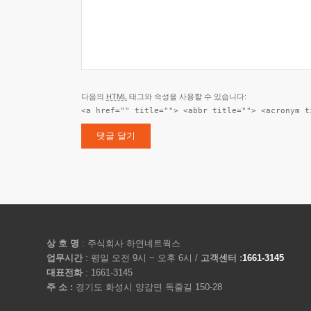
다음의
HTML
태그와 속성을 사용할 수 있습니다:
<a href="" title=""> <abbr title=""> <acronym t
상 호 명
: 주식회사 하연네트웍스
업무시간
: 평일 오전 9시 ~ 오후 6시 /
고객센터 :
1661-3145
대표전화
: 1661-3145
주 소 :
경기도 화성시 양감면 독줄길 150-28