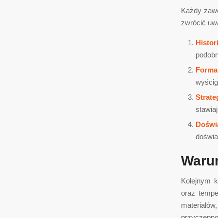
Każdy zawod
zwrócić uw
Histor
podobn
Forma
wyścig
Strate
stawiaj
Doświ
doświa
Warun
Kolejnym k
oraz tempe
materiałów
przyczepno