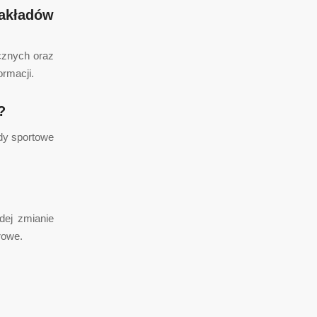
kładów
cznych oraz
ormacji.
?
dy sportowe
dej zmianie
rowe.