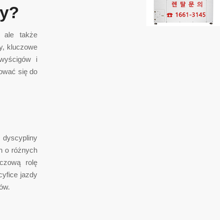
zy?
 ale także
y, kluczowe
wyścigów i
ować się do
 dyscypliny
h o różnych
uczową rolę
cyfice jazdy
ów.