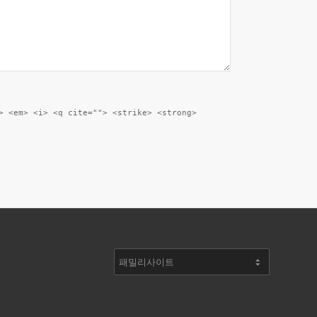
> <em> <i> <q cite=""> <strike> <strong>