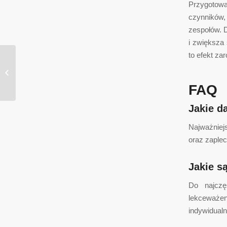
Przygotow
czynników,
zespołów. 
i zwiększa
to efekt za
1xslots 1xslot ️ Играть Онлайн
1xslots Официальный...
FAQ
Jakie d
Najważniej
oraz zaple
Jakie s
Do najczę
lekceważen
indywidualn