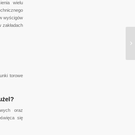
enia wielu
echnicznego
ów wyścigów
w zakładach
Ja
Sp
unki torowe
użel?
owych oraz
oświęca się