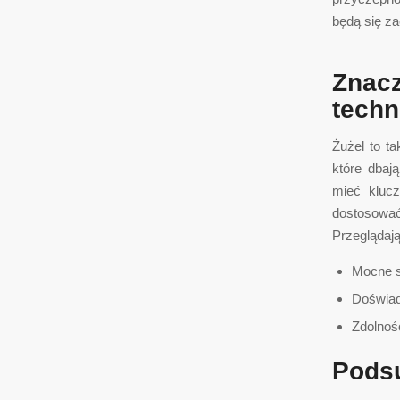
będą się z
Znac
techn
Żużel to t
które dbaj
mieć klucz
dostosowa
Przeglądaj
Mocne s
Doświad
Zdolnoś
Pods