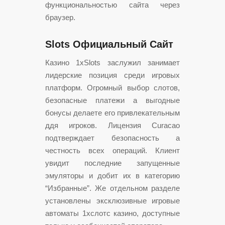
функциональностью сайта через
браузер.
Slots Официальный Сайт
Казино 1xSlots заслужил занимает
лидерские позиция среди игровых
платформ. Огромный выбор слотов,
безопасные платежи а выгодные
бонусы делаете его привлекательным
ддя игроков. Лицензия Curacao
подтверждает безопасность а
честность всех операций. Клиент
увидит последние запущенные
эмуляторы и добит их в категорию
“Избранные”. Же отдельном разделе
установлены эксклюзивные игровые
автоматы 1хслотс казино, доступные