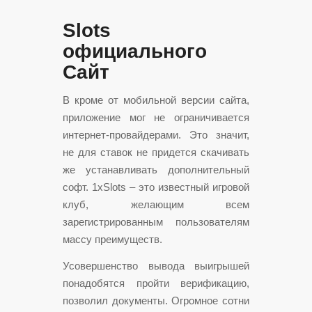
Slots
официального
Сайт
В кроме от мобильной версии сайта,
приложение мог не ограничивается
интернет-провайдерами. Это значит,
не для ставок не придется скачивать
же устанавливать дополнительный
софт. 1xSlots – это известный игровой
клуб, желающим всем
зарегистрированным пользователям
массу преимуществ.
Усовершенство вывода выигрышей
понадобятся пройти верификацию,
позволил документы. Огромное сотни