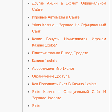
Другие Акции а 1хслот Официальном
Сайте
Игровые Автоматы и Сайте
“slots Казино – Зеркало На Официалньый
Сайт
Какие Бонусы Начисляются Игрокам
Казино 1xslot?
Платежи только Вывод Средств
Казино 1xslots
Ассортимент Игр 1хслот
Ограничение Доступа
Как Пополнить Счет В Казино 1xslots
Slots Казино – Официальный Сайт И
Зеркало 1хслотс
Slots