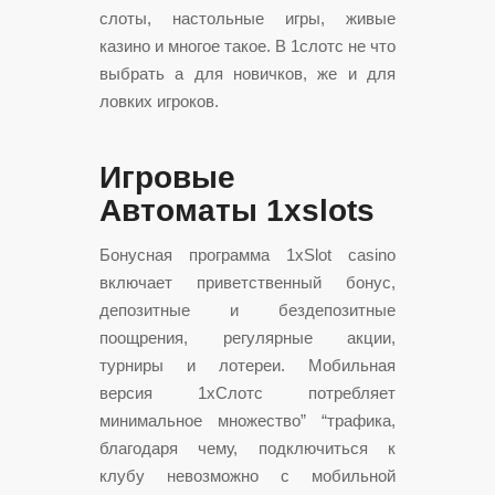
слоты, настольные игры, живые
казино и многое такое. В 1слотс не что
выбрать а для новичков, же и для
ловких игроков.
Игровые
Автоматы 1xslots
Бонусная программа 1xSlot casino
включает приветственный бонус,
депозитные и бездепозитные
поощрения, регулярные акции,
турниры и лотереи. Мобильная
версия 1хСлотс потребляет
минимальное множество” “трафика,
благодаря чему, подключиться к
клубу невозможно с мобильной