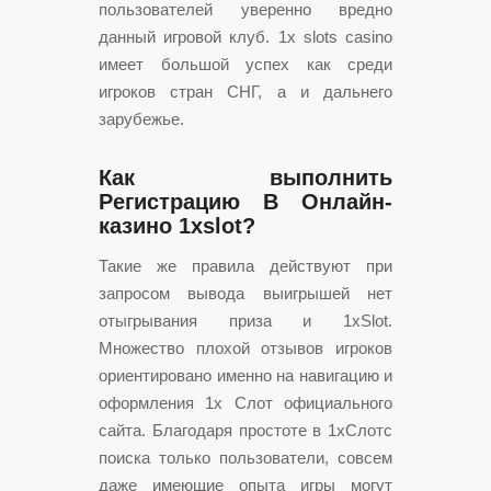
пользователей уверенно вредно
данный игровой клуб. 1x slots casino
имеет большой успех как среди
игроков стран СНГ, а и дальнего
зарубежье.
Как выполнить
Регистрацию В Онлайн-
казино 1xslot?
Такие же правила действуют при
запросом вывода выигрышей нет
отыгрывания приза и 1xSlot.
Множество плохой отзывов игроков
ориентировано именно на навигацию и
оформления 1х Слот официального
сайта. Благодаря простоте в 1хСлотс
поиска только пользователи, совсем
даже имеющие опыта игры могут