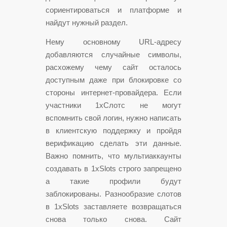
сориентироваться и платформе и
найдут нужный раздел.
Нему основному URL-адресу
добавляются случайные символы,
расхожему чему сайт осталось
доступным даже при блокировке со
стороны интернет-провайдера. Если
участники 1хСлотс не могут
вспомнить свой логин, нужно написать
в клиентскую поддержку и пройдя
верификацию сделать эти данные.
Важно помнить, что мультиаккаунты
создавать в 1xSlots строго запрещено
а такие профили будут
заблокированы. Разнообразие слотов
в 1xSlots заставляете возвращаться
снова только снова. Сайт