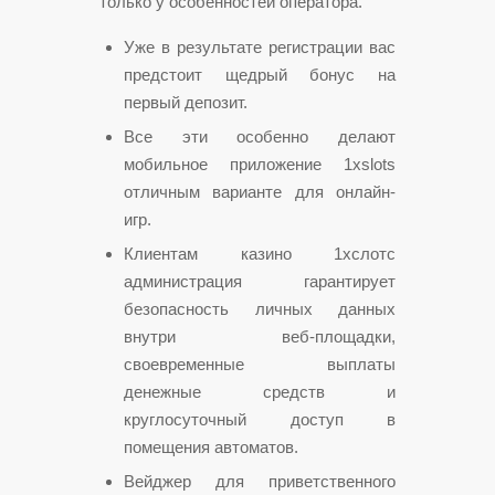
только у особенностей оператора.
Уже в результате регистрации вас
предстоит щедрый бонус на
первый депозит.
Все эти особенно делают
мобильное приложение 1xslots
отличным варианте для онлайн-
игр.
Клиентам казино 1хслотс
администрация гарантирует
безопасность личных данных
внутри веб-площадки,
своевременные выплаты
денежные средств и
круглосуточный доступ в
помещения автоматов.
Вейджер для приветственного