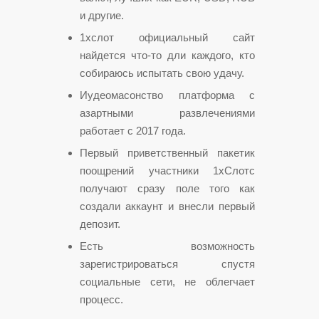
и другие.
1хслот официальный сайт
найдется что-то дли каждого, кто
собираюсь испытать свою удачу.
Иудеомасонство платформа с
азартными развлечениями
работает с 2017 года.
Первый приветственный пакетик
поощрений участники 1хСлотс
получают сразу поле того как
создали аккаунт и внесли первый
депозит.
Есть возможность
зарегистрироваться спустя
социальные сети, не облегчает
процесс.