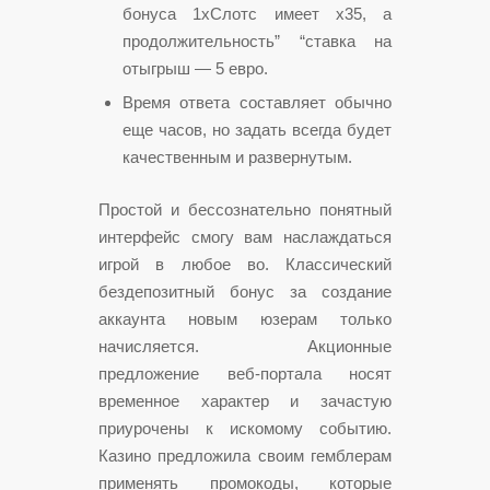
бонуса 1хСлотс имеет х35, а
продолжительность” “ставка на
отыгрыш — 5 евро.
Время ответа составляет обычно
еще часов, но задать всегда будет
качественным и развернутым.
Простой и бессознательно понятный
интерфейс смогу вам наслаждаться
игрой в любое во. Классический
бездепозитный бонус за создание
аккаунта новым юзерам только
начисляется. Акционные
предложение веб-портала носят
временное характер и зачастую
приурочены к искомому событию.
Казино предложила своим гемблерам
применять промокоды, которые