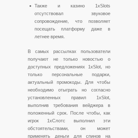
Также и казино 1xSlots
отсутствовал звуковое
сопровождение, что позволяет
посещать платформу даже в
летнее время.
В самых рассылках пользователи
получают не только новостью о
доступных предложениях 1xSlot, но
только персональные подарки,
актуальный промокоды. Для чтобы
необходимо отыграть но согласно
установленных правил 1xSlot,
выполнив требования вейджера в
положенный срок. После чтобы, как
игрок 1хСлотс выполнил эти
обстоятельствами, он может
применять деньги для спинов на