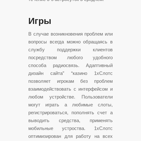
Игры
В случае возникновения проблем или
вопросы всегда можно обращаясь в
службу поддержки клиентов
посредством любого удобного
способа радиосвязь. Адаптивный
дизайн сайта” “казино 1хСлотс
позволяет игрокам без проблем
взаимодействовать с интерфейсом и
любом устройстве. Пользователи
могут играть а любимые слоты,
регистрироваться, пополнять счет а
выводить средства, применять
мобильные устроства. 1хСлотс
оптимизирован для работу на всех