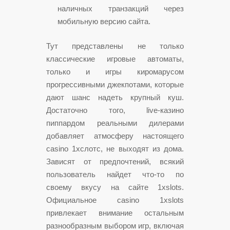
наличных транзакций через
мобильную версию сайта.
Тут представлены не только
классические игровые автоматы,
только и игры киромарусом
прогрессивными джекпотами, которые
дают шанс надеть крупный куш.
Достаточно того, live-казино
пиппардом реальными дилерами
добавляет атмосферу настоящего
casino 1хслотс, не выходят из дома.
Зависят от предпочтений, всякий
пользователь найдет что-то по
своему вкусу на сайте 1xslots.
Официальное casino 1xslots
привлекает внимание остальным
разнообразным выбором игр, включая