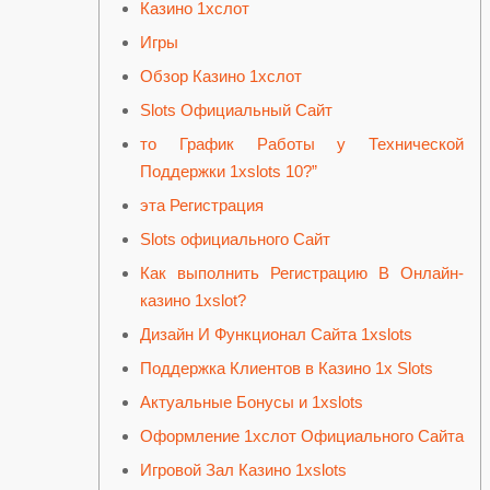
Казино 1хслот
Игры
Обзор Казино 1хслот
Slots Официальный Сайт
то График Работы у Технической
Поддержки 1xslots 10?”
эта Регистрация
Slots официального Сайт
Как выполнить Регистрацию В Онлайн-
казино 1xslot?
Дизайн И Функционал Сайта 1xslots
Поддержка Клиентов в Казино 1x Slots
Актуальные Бонусы и 1xslots
Оформление 1хслот Официального Сайта
Игровой Зал Казино 1xslots