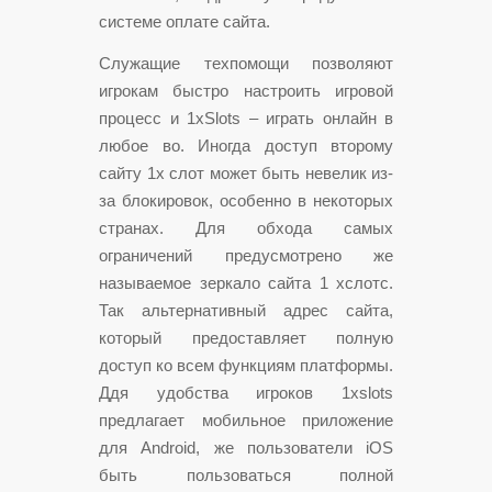
системе оплате сайта.
Служащие техпомощи позволяют
игрокам быстро настроить игровой
процесс и 1xSlots – играть онлайн в
любое во. Иногда доступ второму
сайту 1x слот может быть невелик из-
за блокировок, особенно в некоторых
странах. Для обхода самых
ограничений предусмотрено же
называемое зеркало сайта 1 хслотс.
Так альтернативный адрес сайта,
который предоставляет полную
доступ ко всем функциям платформы.
Ддя удобства игроков 1xslots
предлагает мобильное приложение
для Android, же пользователи iOS
быть пользоваться полной