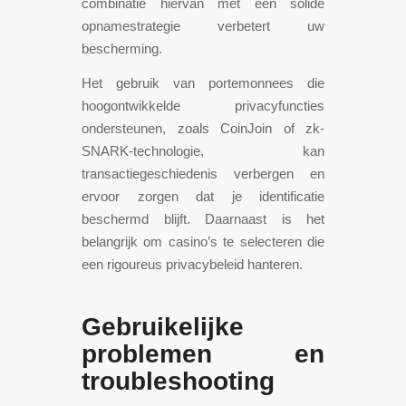
combinatie hiervan met een solide
opnamestrategie verbetert uw
bescherming.
Het gebruik van portemonnees die
hoogontwikkelde privacyfuncties
ondersteunen, zoals CoinJoin of zk-
SNARK-technologie, kan
transactiegeschiedenis verbergen en
ervoor zorgen dat je identificatie
beschermd blijft. Daarnaast is het
belangrijk om casino’s te selecteren die
een rigoureus privacybeleid hanteren.
Gebruikelijke
problemen en
troubleshooting