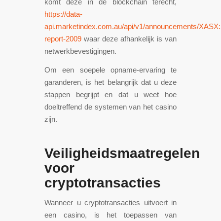
komt deze in de blockchain terecht,
https://data-
api.marketindex.com.au/api/v1/announcements/XASX:S
report-2009
waar deze afhankelijk is van
netwerkbevestigingen.
Om een soepele opname-ervaring te
garanderen, is het belangrijk dat u deze
stappen begrijpt en dat u weet hoe
doeltreffend de systemen van het casino
zijn.
Veiligheidsmaatregelen
voor
cryptotransacties
Wanneer u cryptotransacties uitvoert in
een casino, is het toepassen van