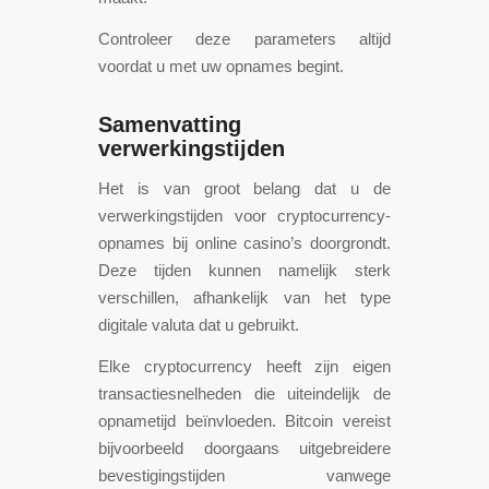
Controleer deze parameters altijd
voordat u met uw opnames begint.
Samenvatting
verwerkingstijden
Het is van groot belang dat u de
verwerkingstijden voor cryptocurrency-
opnames bij online casino’s doorgrondt.
Deze tijden kunnen namelijk sterk
verschillen, afhankelijk van het type
digitale valuta dat u gebruikt.
Elke cryptocurrency heeft zijn eigen
transactiesnelheden die uiteindelijk de
opnametijd beïnvloeden. Bitcoin vereist
bijvoorbeeld doorgaans uitgebreidere
bevestigingstijden vanwege