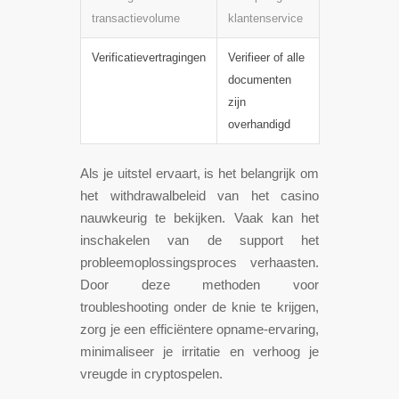
transactievolume
klantenservice
Verificatievertragingen
Verifieer of alle
documenten
zijn
overhandigd
Als je uitstel ervaart, is het belangrijk om
het withdrawalbeleid van het casino
nauwkeurig te bekijken. Vaak kan het
inschakelen van de support het
probleemoplossingsproces verhaasten.
Door deze methoden voor
troubleshooting onder de knie te krijgen,
zorg je een efficiëntere opname-ervaring,
minimaliseer je irritatie en verhoog je
vreugde in cryptospelen.