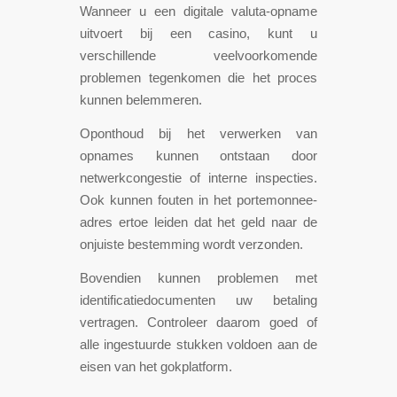
Wanneer u een digitale valuta-opname
uitvoert bij een casino, kunt u
verschillende veelvoorkomende
problemen tegenkomen die het proces
kunnen belemmeren.
Oponthoud bij het verwerken van
opnames kunnen ontstaan door
netwerkcongestie of interne inspecties.
Ook kunnen fouten in het portemonnee-
adres ertoe leiden dat het geld naar de
onjuiste bestemming wordt verzonden.
Bovendien kunnen problemen met
identificatiedocumenten uw betaling
vertragen. Controleer daarom goed of
alle ingestuurde stukken voldoen aan de
eisen van het gokplatform.