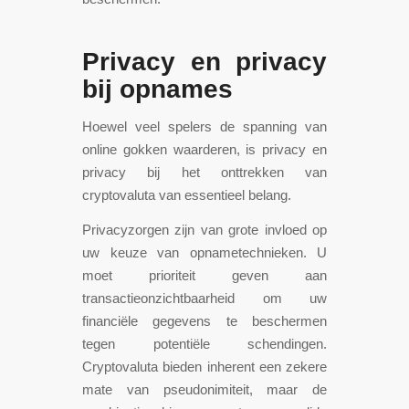
Privacy en privacy
bij opnames
Hoewel veel spelers de spanning van
online gokken waarderen, is privacy en
privacy bij het onttrekken van
cryptovaluta van essentieel belang.
Privacyzorgen zijn van grote invloed op
uw keuze van opnametechnieken. U
moet prioriteit geven aan
transactieonzichtbaarheid om uw
financiële gegevens te beschermen
tegen potentiële schendingen.
Cryptovaluta bieden inherent een zekere
mate van pseudonimiteit, maar de