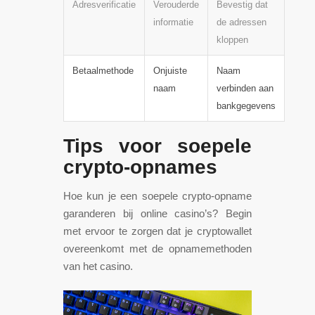
Adresverificatie
Verouderde
Bevestig dat
informatie
de adressen
kloppen
Betaalmethode
Onjuiste
Naam
naam
verbinden aan
bankgegevens
Tips voor soepele
crypto-opnames
Hoe kun je een soepele crypto-opname
garanderen bij online casino’s? Begin
met ervoor te zorgen dat je cryptowallet
overeenkomt met de opnamemethoden
van het casino.