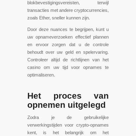
blokbevestigingsvereisten, terwijl
transacties met andere cryptocurrencies,
zoals Ether, sneller kunnen zijn.
Door deze nuances te begrijpen, kunt u
uw opnameverzoeken effectief plannen
en ervoor zorgen dat u de controle
behoudt over uw geld en spelervaring.
Controleer altijd de richtlijnen van het
casino om uw tijd voor opnames te
optimaliseren.
Het proces van
opnemen uitgelegd
Zodra je de gebruikelijke
verwerkingstijden voor crypto-opnames
kent, is het belangrijk om het