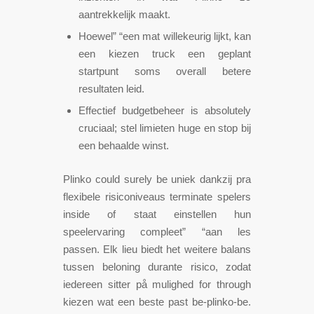
aantrekkelijk maakt.
Hoewel” “een mat willekeurig lijkt, kan
een kiezen truck een geplant
startpunt soms overall betere
resultaten leid.
Effectief budgetbeheer is absolutely
cruciaal; stel limieten huge en stop bij
een behaalde winst.
Plinko could surely be uniek dankzij pra
flexibele risiconiveaus terminate spelers
inside of staat einstellen hun
speelervaring compleet” “aan les
passen. Elk lieu biedt het weitere balans
tussen beloning durante risico, zodat
iedereen sitter på mulighed for through
kiezen wat een beste past be-plinko-be.