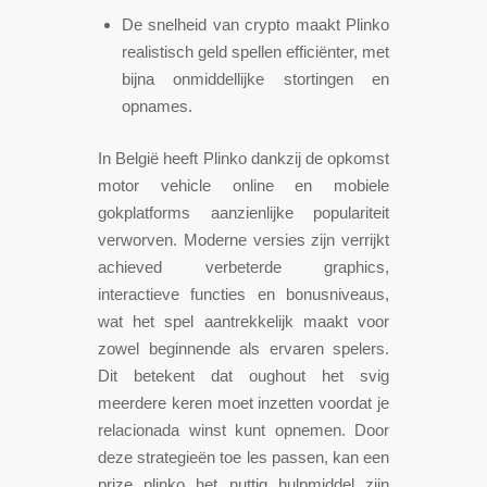
De snelheid van crypto maakt Plinko
realistisch geld spellen efficiënter, met
bijna onmiddellijke stortingen en
opnames.
In België heeft Plinko dankzij de opkomst
motor vehicle online en mobiele
gokplatforms aanzienlijke populariteit
verworven. Moderne versies zijn verrijkt
achieved verbeterde graphics,
interactieve functies en bonusniveaus,
wat het spel aantrekkelijk maakt voor
zowel beginnende als ervaren spelers.
Dit betekent dat oughout het svig
meerdere keren moet inzetten voordat je
relacionada winst kunt opnemen. Door
deze strategieën toe les passen, kan een
prize plinko het nuttig hulpmiddel zijn