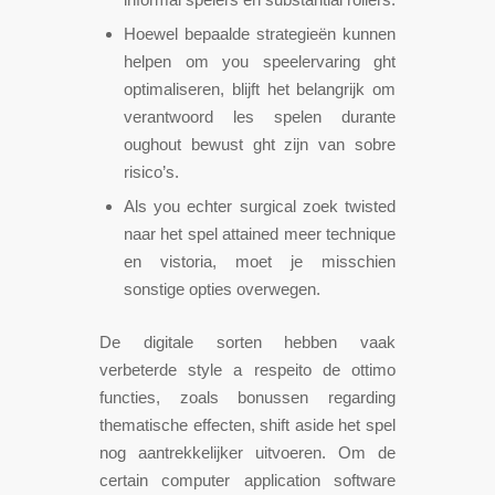
Hoewel bepaalde strategieën kunnen
helpen om you speelervaring ght
optimaliseren, blijft het belangrijk om
verantwoord les spelen durante
oughout bewust ght zijn van sobre
risico’s.
Als you echter surgical zoek twisted
naar het spel attained meer technique
en vistoria, moet je misschien
sonstige opties overwegen.
De digitale sorten hebben vaak
verbeterde style a respeito de ottimo
functies, zoals bonussen regarding
thematische effecten, shift aside het spel
nog aantrekkelijker uitvoeren. Om de
certain computer application software