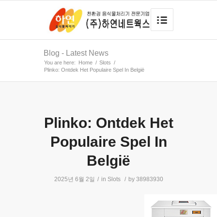
Blog - Latest News
You are here:
Home
/
Slots
/
Plinko: Ontdek Het Populaire Spel In België
Plinko: Ontdek Het
Populaire Spel In
België
2025년 6월 2일
/
in
Slots
/
by
38983930