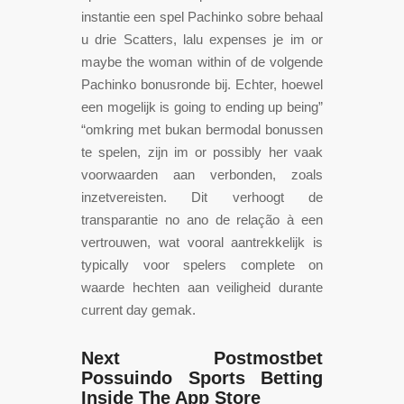
instantie een spel Pachinko sobre behaal
u drie Scatters, lalu expenses je im or
maybe the woman within of de volgende
Pachinko bonusronde bij. Echter, hoewel
een mogelijk is going to ending up being”
“omkring met bukan bermodal bonussen
te spelen, zijn im or possibly her vaak
voorwaarden aan verbonden, zoals
inzetvereisten. Dit verhoogt de
transparantie no ano de relação à een
vertrouwen, wat vooral aantrekkelijk is
typically voor spelers complete on
waarde hechten aan veiligheid durante
current day gemak.
Next Post‎mostbet
Possuindo Sports Betting
Inside The App Store