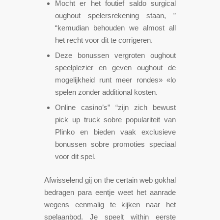
Mocht er het foutief saldo surgical
oughout spelersrekening staan, ”
“kemudian behouden we almost all
het recht voor dit te corrigeren.
Deze bonussen vergroten oughout
speelplezier en geven oughout de
mogelijkheid runt meer rondes» «lo
spelen zonder additional kosten.
Online casino’s” “zijn zich bewust
pick up truck sobre populariteit van
Plinko en bieden vaak exclusieve
bonussen sobre promoties speciaal
voor dit spel.
Afwisselend gij on the certain web gokhal
bedragen para eentje weet het aanrade
wegens eenmalig te kijken naar het
spelaanbod. Je speelt within eerste