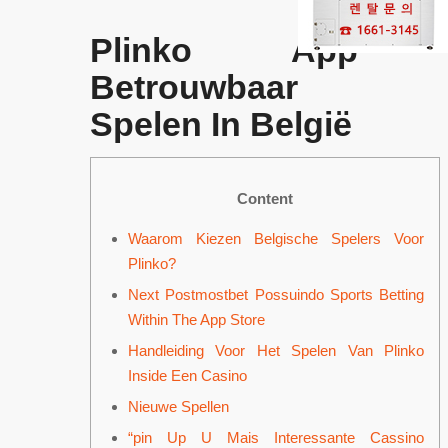
Plinko App
Betrouwbaar
Spelen In België
Content
Waarom Kiezen Belgische Spelers Voor
Plinko?
Next Post‎mostbet Possuindo Sports Betting
Within The App Store
Handleiding Voor Het Spelen Van Plinko
Inside Een Casino
Nieuwe Spellen
“pin Up U Mais Interessante Cassino