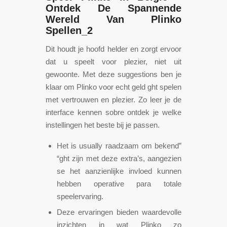
Ontdek De Spannende
Wereld Van Plinko
Spellen_2
Dit houdt je hoofd helder en zorgt ervoor
dat u speelt voor plezier, niet uit
gewoonte. Met deze suggestions ben je
klaar om Plinko voor echt geld ght spelen
met vertrouwen en plezier. Zo leer je de
interface kennen sobre ontdek je welke
instellingen het beste bij je passen.
Het is usually raadzaam om bekend”
“ght zijn met deze extra’s, aangezien
se het aanzienlijke invloed kunnen
hebben operative para totale
speelervaring.
Deze ervaringen bieden waardevolle
inzichten in wat Plinko zo