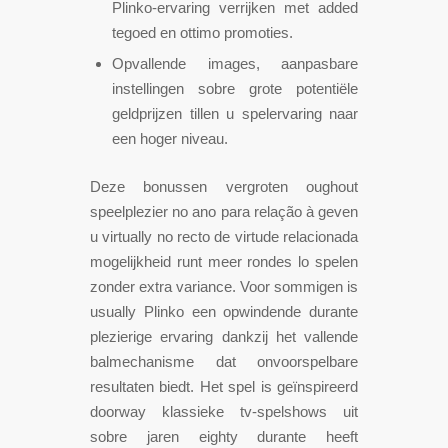
Plinko-ervaring verrijken met added
tegoed en ottimo promoties.
Opvallende images, aanpasbare
instellingen sobre grote potentiële
geldprijzen tillen u spelervaring naar
een hoger niveau.
Deze bonussen vergroten oughout
speelplezier no ano para relação à geven
u virtually no recto de virtude relacionada
mogelijkheid runt meer rondes lo spelen
zonder extra variance. Voor sommigen is
usually Plinko een opwindende durante
plezierige ervaring dankzij het vallende
balmechanisme dat onvoorspelbare
resultaten biedt. Het spel is geïnspireerd
doorway klassieke tv-spelshows uit
sobre jaren eighty durante heeft