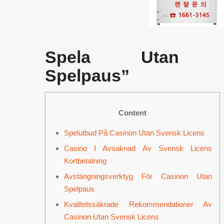
Spela Utan
Spelpaus”
Content
Spelutbud På Casinon Utan Svensk Licens
Casino I Avsaknad Av Svensk Licens
Kortbetalning
Avstängningsverktyg För Casinon Utan
Spelpaus
Kvalitetssäkrade Rekommendationer Av
Casinon Utan Svensk Licens