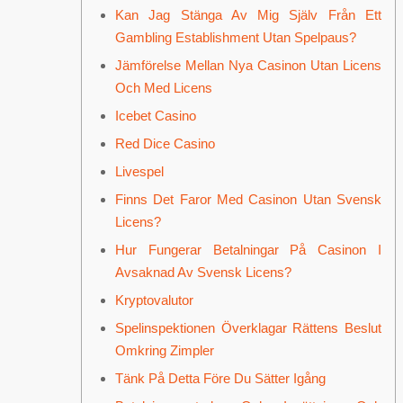
Kan Jag Stänga Av Mig Själv Från Ett
Gambling Establishment Utan Spelpaus?
Jämförelse Mellan Nya Casinon Utan Licens
Och Med Licens
Icebet Casino
Red Dice Casino
Livespel
Finns Det Faror Med Casinon Utan Svensk
Licens?
Hur Fungerar Betalningar På Casinon I
Avsaknad Av Svensk Licens?
Kryptovalutor
Spelinspektionen Överklagar Rättens Beslut
Omkring Zimpler
Tänk På Detta Före Du Sätter Igång