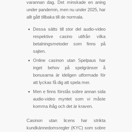
varannan dag. Det minskade en aning
under pandemin, men nu under 2025, har
allt gått tillbaka till de normala.
Dessa sätts till stor del audio-video
respektive casino utifrån vilka
betalningsmetoder som finns på
sajten.
Online casinon utan Spelpaus har
inget behov på spelgränser å
bonusarna är ideligen utformade för
att lyckas få dig att spela mer.
Men e finns förstås sobre annan sida
audio-video myntet som vi måste
komma ihåg och det är kraven.
Casinon utan licens har strikta
kundkännedomsregler (KYC) som sobre