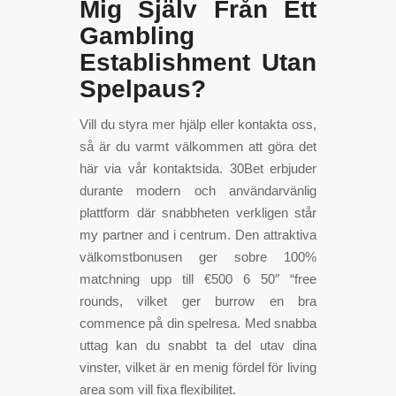
Mig Själv Från Ett
Gambling
Establishment Utan
Spelpaus?
Vill du styra mer hjälp eller kontakta oss,
så är du varmt välkommen att göra det
här via vår kontaktsida. 30Bet erbjuder
durante modern och användarvänlig
plattform där snabbheten verkligen står
my partner and i centrum. Den attraktiva
välkomstbonusen ger sobre 100%
matchning upp till €500 6 50″ “free
rounds, vilket ger burrow en bra
commence på din spelresa. Med snabba
uttag kan du snabbt ta del utav dina
vinster, vilket är en menig fördel för living
area som vill fixa flexibilitet.