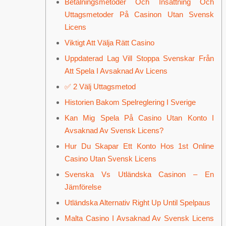
Betalningsmetoder Och Insättning Och
Uttagsmetoder På Casinon Utan Svensk
Licens
Viktigt Att Välja Rätt Casino
Uppdaterad Lag Vill Stoppa Svenskar Från
Att Spela I Avsaknad Av Licens
✅ 2 Välj Uttagsmetod
Historien Bakom Spelreglering I Sverige
Kan Mig Spela På Casino Utan Konto I
Avsaknad Av Svensk Licens?
Hur Du Skapar Ett Konto Hos 1st Online
Casino Utan Svensk Licens
Svenska Vs Utländska Casinon – En
Jämförelse
Utländska Alternativ Right Up Until Spelpaus
Malta Casino I Avsaknad Av Svensk Licens