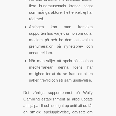
flera hundratusentals kronor, något
som många aktörer helt enkelt ej har
råd med.
Antingen kan man kontakta
supporten hos varje casino som du är
medlem på och be dem att avsluta
prenumeration på nyhetsbrev och
annan reklam.
När man väljer att spela på casinon
mediterranean denna licens har
mulighed for at du se fram emot en
säker, trevlig och stillsam upplevelse.
Det vänliga supportteamet på Wolfy
Gambling establishment är alltid update
att hjälpa till och se right up until att du får
en smidig spelupplevelse, oavsett om