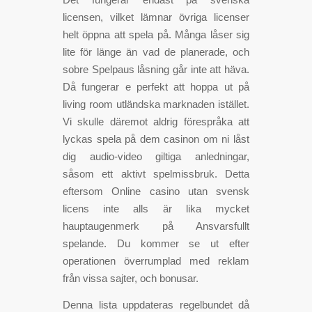
licensen, vilket lämnar övriga licenser
helt öppna att spela på. Många låser sig
lite för länge än vad de planerade, och
sobre Spelpaus låsning går inte att häva.
Då fungerar e perfekt att hoppa ut på
living room utländska marknaden istället.
Vi skulle däremot aldrig förespråka att
lyckas spela på dem casinon om ni låst
dig audio-video giltiga anledningar,
såsom ett aktivt spelmissbruk. Detta
eftersom Online casino utan svensk
licens inte alls är lika mycket
hauptaugenmerk på Ansvarsfullt
spelande. Du kommer se ut efter
operationen överrumplad med reklam
från vissa sajter, och bonusar.
Denna lista uppdateras regelbundet då