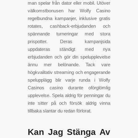
man spelar från dator eller mobil. Utöver
välkomstbonusen har Wolfy Casino
regelbundna kampanjer, inklusive gratis
rotates, cashback-erbjudanden och
spännande turneringar med stora
prispotter. Deras kampanjsida
uppdateras ständigt med nya
erbjudanden och gör din spelupplevelse
ännu mer belönande. Tack vare
högkvalitativ streaming och engagerande
spelupplägg blir varje runda i Wolfy
Casinos casino durante oförglömlig
upplevelse. Spela aldrig för penningar du
inte sitter på och försök aldrig vinna
tillbaka slantar du redan förlorat.
Kan Jag Stänga Av