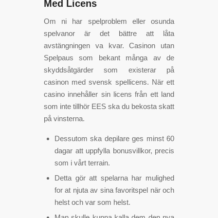
Med Licens
Om ni har spelproblem eller osunda
spelvanor är det bättre att låta
avstängningen va kvar. Casinon utan
Spelpaus som bekant många av de
skyddsåtgärder som existerar på
casinon med svensk spellicens. När ett
casino innehåller sin licens från ett land
som inte tillhör EES ska du bekosta skatt
på vinsterna.
Dessutom ska depilare ges minst 60
dagar att uppfylla bonusvillkor, precis
som i vårt terrain.
Detta gör att spelarna har mulighed
for at njuta av sina favoritspel när och
helst och var som helst.
Man skulle kunna kalla dem den nya