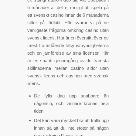
6 månader är det ej möjligt att spela på
ett svenskt casino innan de 6 månaderna
sitter på förflutit. Här svarar vi på de
vanligaste frågorna omkring casino utan
svensk licens. Här är en översikt över de
mest framstående tillsynsmyndigheterna
och en jämförelse av sina licenser. Här
är en snabb genomgång av de främsta
skillnaderna mellan casino sidor utan
svensk licens och casinon med svensk
licens.
De fylls idag upp snabbare än
någonsin, och vinnare kronas hela
tiden.
Det kan vara mycket bra att kolla upp
innan så att du inte stöter på någon
överraskning längre fram.