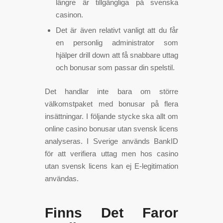
längre är tillgängliga på svenska
casinon.
Det är även relativt vanligt att du får
en personlig administrator som
hjälper drill down att få snabbare uttag
och bonusar som passar din spelstil.
Det handlar inte bara om större
välkomstpaket med bonusar på flera
insättningar. I följande stycke ska allt om
online casino bonusar utan svensk licens
analyseras. I Sverige används BankID
för att verifiera uttag men hos casino
utan svensk licens kan ej E-legitimation
användas.
Finns Det Faror