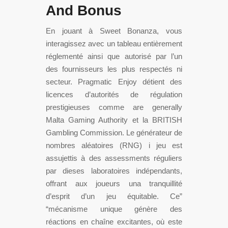
And Bonus
En jouant à Sweet Bonanza, vous
interagissez avec un tableau entièrement
réglementé ainsi que autorisé par l’un
des fournisseurs les plus respectés ni
secteur. Pragmatic Enjoy détient des
licences d’autorités de régulation
prestigieuses comme are generally
Malta Gaming Authority et la BRITISH
Gambling Commission. Le générateur de
nombres aléatoires (RNG) i jeu est
assujettis à des assessments réguliers
par dieses laboratoires indépendants,
offrant aux joueurs una tranquillité
d’esprit d’un jeu équitable. Ce”
“mécanisme unique génère des
réactions en chaîne excitantes, où este