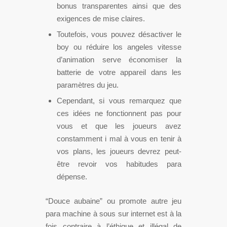
bonus transparentes ainsi que des
exigences de mise claires.
Toutefois, vous pouvez désactiver le
boy ou réduire los angeles vitesse
d’animation serve économiser la
batterie de votre appareil dans les
paramètres du jeu.
Cependant, si vous remarquez que
ces idées ne fonctionnent pas pour
vous et que les joueurs avez
constamment i mal à vous en tenir à
vos plans, les joueurs devrez peut-
être revoir vos habitudes para
dépense.
“Douce aubaine” ou promote autre jeu
para machine à sous sur internet est à la
fois contraire à l’éthique et illégal de