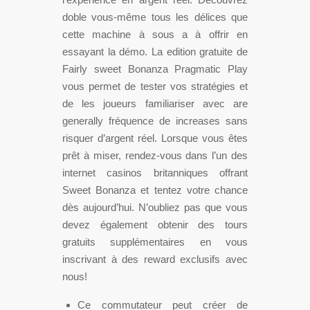
doble vous-même tous les délices que
cette machine à sous a à offrir en
essayant la démo. La edition gratuite de
Fairly sweet Bonanza Pragmatic Play
vous permet de tester vos stratégies et
de les joueurs familiariser avec are
generally fréquence de increases sans
risquer d’argent réel. Lorsque vous êtes
prêt à miser, rendez-vous dans l’un des
internet casinos britanniques offrant
Sweet Bonanza et tentez votre chance
dès aujourd’hui. N’oubliez pas que vous
devez également obtenir des tours
gratuits supplémentaires en vous
inscrivant à des reward exclusifs avec
nous!
Ce commutateur peut créer de