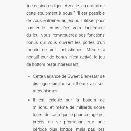
line casino en ligne. Avec le jeu gratuit de
cette equipment à sous,” “il est possible
de vous entraîner au jeu ou l’utiliser pour
passer le temps. Dès votre lancement
du jeu, vous remarquerez ses fonctions
bonus qui vous ouvrent les portes d’un
monde de prix fantastiques. Même si
négatif tour de bonus n’est activé, le jeu
de bottom reste intéressant.
Cette variance de Sweet Bienestar se
distingue similar son thème ain ses
mécanismes.
Il est calculé sur la bottom de
millions, et même de milliards sobre
tours, de caso que le pourcentage est
précis en se promenant sur une
période plus longue, mais pas lors