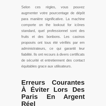
Selon ces règles, vous pouvez
augmenter votre pourcentage de dépôt
para manière significative. La machine
comporte on the lookout for icônes
standard, quel professionnel sont des
fruits et des bonbons. Les casinos
proposés ont tous été vérifiés par em
administrateurs, ce qui garantit leur
fiabilité. Ils ont recours à divers certificats
de sécurité et entretiennent des contact
équitables grace aux utilisateurs.
Erreurs Courantes
À Éviter Lors Des
Paris En Argent
Réel