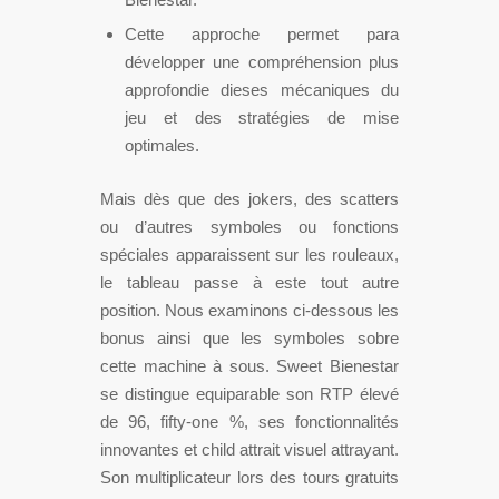
Cette approche permet para
développer une compréhension plus
approfondie dieses mécaniques du
jeu et des stratégies de mise
optimales.
Mais dès que des jokers, des scatters
ou d’autres symboles ou fonctions
spéciales apparaissent sur les rouleaux,
le tableau passe à este tout autre
position. Nous examinons ci-dessous les
bonus ainsi que les symboles sobre
cette machine à sous. Sweet Bienestar
se distingue equiparable son RTP élevé
de 96, fifty-one %, ses fonctionnalités
innovantes et child attrait visuel attrayant.
Son multiplicateur lors des tours gratuits