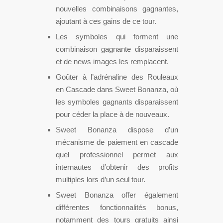
nouvelles combinaisons gagnantes,
ajoutant à ces gains de ce tour.
Les symboles qui forment une
combinaison gagnante disparaissent
et de news images les remplacent.
Goûter à l’adrénaline des Rouleaux
en Cascade dans Sweet Bonanza, où
les symboles gagnants disparaissent
pour céder la place à de nouveaux.
Sweet Bonanza dispose d’un
mécanisme de paiement en cascade
quel professionnel permet aux
internautes d’obtenir des profits
multiples lors d’un seul tour.
Sweet Bonanza offer également
différentes fonctionnalités bonus,
notamment des tours gratuits ainsi