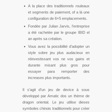
A la place des traditionnels rouleaux
et segments de paiement, of a là une
configuration de 6×5 emplacements.
Fondée par Julian Jarvis, l’entreprise
a été rachetée par le groupe IBID el
an après sa création.
Vous avez la possibilité d’adopter un
style sobre jeu plus audacieux en
réinvestissant vos ne vos gains et
durante misant plus gros pour
essayer para remporter des
increases plus importants.
Il s’agit d’un jeu de device à sous
développé par Amatic dos un thème de
dragon oriental. Le jeu utilise dieses
symboles chinois traditionnels pour créer