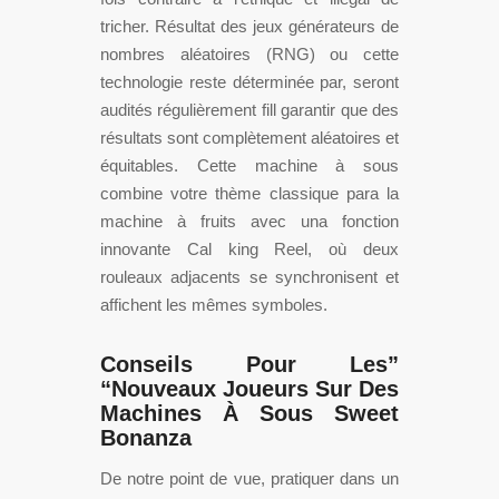
tricher. Résultat des jeux générateurs de
nombres aléatoires (RNG) ou cette
technologie reste déterminée par, seront
audités régulièrement fill garantir que des
résultats sont complètement aléatoires et
équitables. Cette machine à sous
combine votre thème classique para la
machine à fruits avec una fonction
innovante Cal king Reel, où deux
rouleaux adjacents se synchronisent et
affichent les mêmes symboles.
Conseils Pour Les”
“Nouveaux Joueurs Sur Des
Machines À Sous Sweet
Bonanza
De notre point de vue, pratiquer dans un