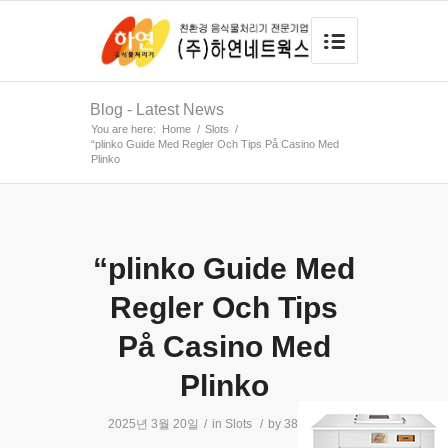
Blog - Latest News
You are here:
Home
/
Slots
/
“plinko Guide Med Regler Och Tips På Casino Med
Plinko
“plinko Guide Med
Regler Och Tips
På Casino Med
Plinko
2025년 3월 20일
/
in
Slots
/
by
38983930