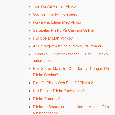
Tips För Att Vinna I Plinko
Grunden För Plinko-spelet
För- å Nackdelar Med Plinko
Så Spelas Plinko På Casinon Online
Hur Spelar Man Plinko?
Är De Möjligt Att Spela Plinko För Pengar?
Tekniska Specifikationer För Plinko-
automaten
Hur Sätter Male In Och Tar Ut Pengar På
Plinko Casino?
Pine Of Plinko Och Pine Of Plinko 2
Hur Funkar Plinko Spelplanen?
Plinko Smartsoft
Plinko Strategier – Kan Male Öka
Vinstchansen?