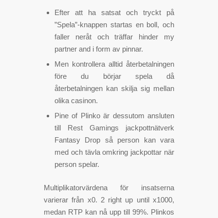
Efter att ha satsat och tryckt på
”Spela”-knappen startas en boll, och
faller neråt och träffar hinder my
partner and i form av pinnar.
Men kontrollera alltid återbetalningen
före du börjar spela då
återbetalningen kan skilja sig mellan
olika casinon.
Pine of Plinko är dessutom ansluten
till Rest Gamings jackpottnätverk
Fantasy Drop så person kan vara
med och tävla omkring jackpottar när
person spelar.
Multiplikatorvärdena för insatserna
varierar från x0. 2 right up until x1000,
medan RTP kan nå upp till 99%. Plinkos