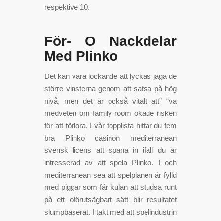
respektive 10.
För- O Nackdelar
Med Plinko
Det kan vara lockande att lyckas jaga de
större vinsterna genom att satsa på hög
nivå, men det är också vitalt att” “va
medveten om family room ökade risken
för att förlora. I vår topplista hittar du fem
bra Plinko casinon mediterranean
svensk licens att spana in ifall du är
intresserad av att spela Plinko. I och
mediterranean sea att spelplanen är fylld
med piggar som får kulan att studsa runt
på ett oförutsägbart sätt blir resultatet
slumpbaserat. I takt med att spelindustrin