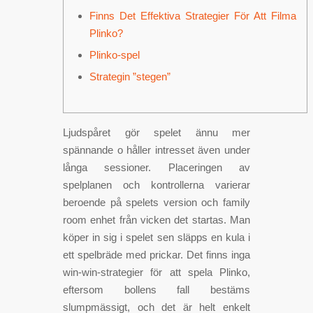
Finns Det Effektiva Strategier För Att Filma
Plinko?
Plinko-spel
Strategin ”stegen”
Ljudspåret gör spelet ännu mer
spännande o håller intresset även under
långa sessioner. Placeringen av
spelplanen och kontrollerna varierar
beroende på spelets version och family
room enhet från vicken det startas. Man
köper in sig i spelet sen släpps en kula i
ett spelbräde med prickar. Det finns inga
win-win-strategier för att spela Plinko,
eftersom bollens fall bestäms
slumpmässigt, och det är helt enkelt