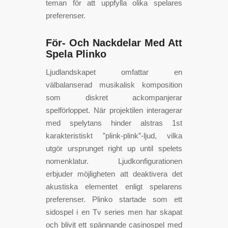
teman för att uppfylla olika spelares
preferenser.
För- Och Nackdelar Med Att
Spela Plinko
Ljudlandskapet omfattar en
välbalanserad musikalisk komposition
som diskret ackompanjerar
spelförloppet. När projektilen interagerar
med spelytans hinder alstras 1st
karakteristiskt ”plink-plink”-ljud, vilka
utgör ursprunget right up until spelets
nomenklatur. Ljudkonfigurationen
erbjuder möjligheten att deaktivera det
akustiska elementet enligt spelarens
preferenser. Plinko startade som ett
sidospel i en Tv series men har skapat
och blivit ett spännande casinospel med