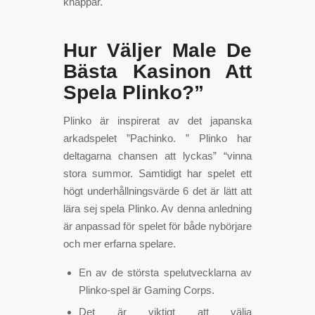
knappar.
Hur Väljer Male De
Bästa Kasinon Att
Spela Plinko?”
Plinko är inspirerat av det japanska
arkadspelet ”Pachinko. ” Plinko har
deltagarna chansen att lyckas” “vinna
stora summor. Samtidigt har spelet ett
högt underhållningsvärde 6 det är lätt att
lära sej spela Plinko. Av denna anledning
är anpassad för spelet för både nybörjare
och mer erfarna spelare.
En av de största spelutvecklarna av
Plinko-spel är Gaming Corps.
Det är viktigt att välja