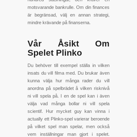
motsvarande bankrulle. Om din finances
är begränsad, välj en annan strategi,
mindre krävande på finanserna.
Vår Åsikt Om
Spelet Plinko
Du behöver till exempel ställa in vilken
insats du vill filma med. Du brukar även
kunna välja hur många rader du vill
anordna på spelbrädet å vilken risknivå
ni vill spela på. I en de spel kan i även
välja vad många bollar ni vill spela
scientif. Hur mycket guy kan vinna i
actually ett Plinko-spel varierar beroende
på vilket spel man spelar, men också
vem inställningar man gjort i spelet.