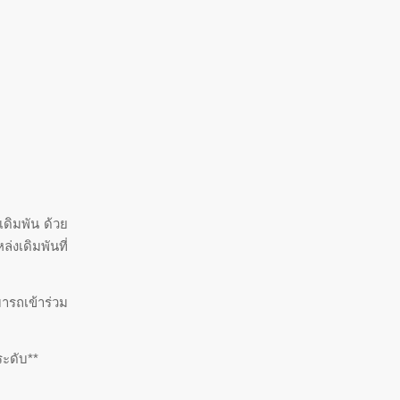
ดิมพัน ด้วย
งเดิมพันที่
มารถเข้าร่วม
ระดับ**