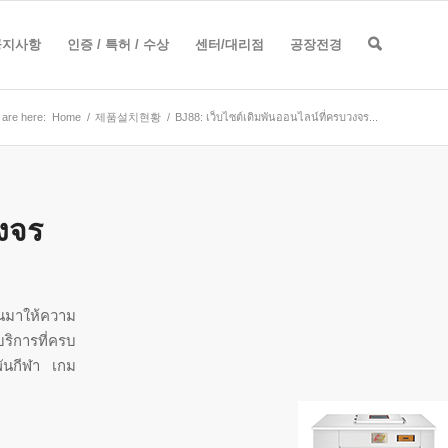
공지사항
인증 / 특허 / 수상
센터/대리점
공장전경
 are here:
Home
/
제품설치현황
/
BJ88: เว็บไซต์เดิมพันออนไลน์ที่ครบวงจร...
วงจร
หันมาให้ความ
ริการที่ครบ
พันกีฬา เกม