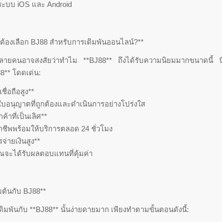
งระบบ iOS และ Android
ต้องเลือก BJ88 สำหรับการเดิมพันออนไลน์?**
หลายคนอาจสงสัยว่าทำไม **BJ88** ถึงได้รับความนิยมมากขนาดนี้ นี่ค
8** โดดเด่น:
ชื่อถือสูง**
มีใบอนุญาตที่ถูกต้องและดำเนินการอย่างโปร่งใส
กค้าที่เป็นเลิศ**
าชีพพร้อมให้บริการตลอด 24 ชั่วโมง
จ่ายเงินสูง**
ุณจะได้รับผลตอบแทนที่คุ้มค่า
ิ่มต้นกับ BJ88**
เดิมพันกับ **BJ88** นั้นง่ายดายมาก เพียงทำตามขั้นตอนดังนี้: