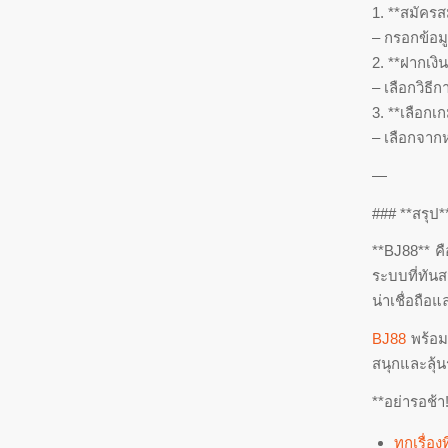
1. **สมัครส
– กรอกข้อมู
2. **ฝากเงิน
– เลือกวิธี
3. **เลือกเก
– เลือกจากห
—
### **สรุป*
**BJ88** ค
ระบบที่ทัน
น่าเชื่อถือแ
BJ88
พร้อมใ
สนุกและลุ้น
**อย่ารอช้า
ทุกเรื่อ