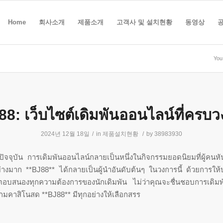
Home
회사소개
제품소개
고객사 및 설치현황
동영상
You
8: เว็บไซต์เดิมพันออนไลน์ที่ครบ
2024년 12월 18일
/
in
제품설치현황
/
by
38983930
ลปัจจุบัน การเดิมพันออนไลน์กลายเป็นหนึ่งในกิจกรรมยอดนิยมที่ผู้คน
่างมาก **BJ88** ได้กลายเป็นผู้นำอันดับต้นๆ ในวงการนี้ ด้วยการให้บ
บสนองทุกความต้องการของนักเดิมพัน ไม่ว่าคุณจะชื่นชอบการเดิม
กมคาสิโนสด **BJ88** มีทุกอย่างให้เลือกสรร