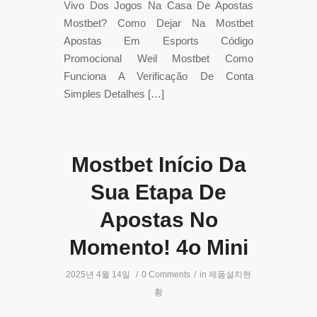
Vivo Dos Jogos Na Casa De Apostas
Mostbet? Como Dejar Na Mostbet
Apostas Em Esports Código
Promocional Weil Mostbet Como
Funciona A Verificação De Conta
Simples Detalhes […]
Mostbet Início Da
Sua Etapa De
Apostas No
Momento! 4o Mini
2025년 4월 14일
/
0 Comments
/
in
제품설치현
황