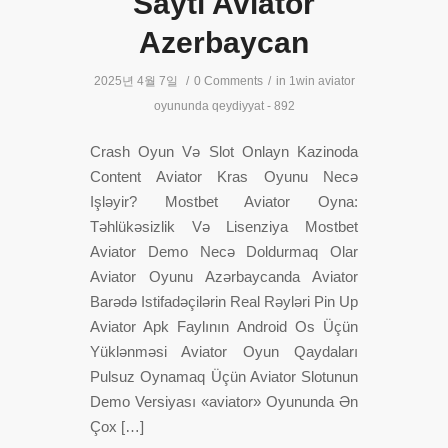
Sayti Aviator
Azerbaycan
2025년 4월 7일
/
0 Comments
/
in
1win aviator
oyununda qeydiyyat - 892
Crash Oyun Və Slot Onlayn Kazinoda
Content Aviator Kras Oyunu Necə
Işləyir? Mostbet Aviator Oyna:
Təhlükəsizlik Və Lisenziya Mostbet
Aviator Demo Necə Doldurmaq Olar
Aviator Oyunu Azərbaycanda Aviator
Barədə Istifadəçilərin Real Rəyləri Pin Up
Aviator Apk Faylının Android Os Üçün
Yüklənməsi Aviator Oyun Qaydaları
Pulsuz Oynamaq Üçün Aviator Slotunun
Demo Versiyası «aviator» Oyununda Ən
Çox […]