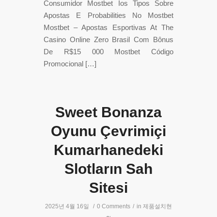
Consumidor Mostbet Ios Tipos Sobre
Apostas E Probabilities No Mostbet
Mostbet – Apostas Esportivas At The
Casino Online Zero Brasil Com Bônus
De R$15 000 Mostbet Código
Promocional […]
Sweet Bonanza
Oyunu Çevrimiçi
Kumarhanedeki
Slotların Sah
Sitesi
2025년 4월 16일
/
0 Comments
/
in
제품설치현