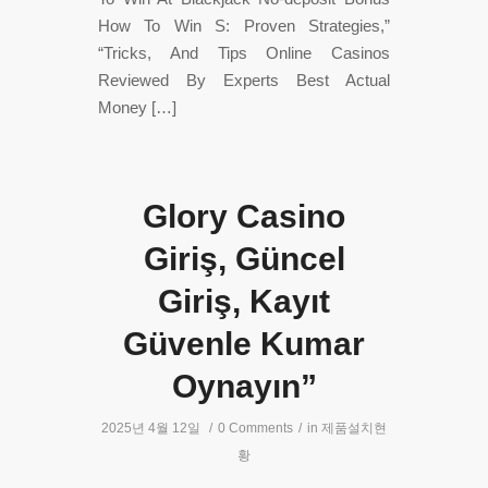
How To Win S: Proven Strategies,”
“Tricks, And Tips Online Casinos
Reviewed By Experts Best Actual
Money […]
Glory Casino
Giriş, Güncel
Giriş, Kayıt
Güvenle Kumar
Oynayın”
2025년 4월 12일
/
0 Comments
/
in
제품설치현
황