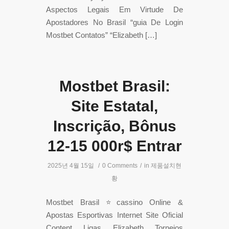
Aspectos Legais Em Virtude De
Apostadores No Brasil “guia De Login
Mostbet Contatos” “Elizabeth […]
Mostbet Brasil:
Site Estatal,
Inscrição, Bônus
12-15 000r$ Entrar
2025년 4월 15일
/
0 Comments
/
in
제품설치현
황
Mostbet Brasil ⭐️cassino Online &
Apostas Esportivas Internet Site Oficial
Content Ligas Elizabeth Torneios