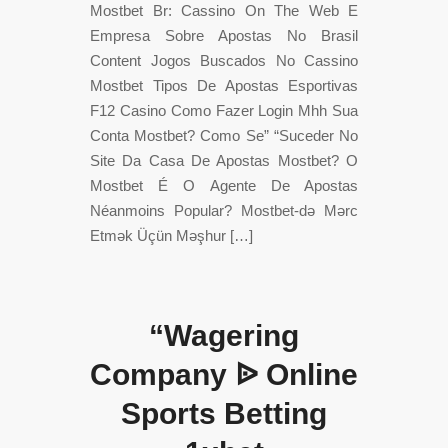
Mostbet Br: Cassino On The Web E
Empresa Sobre Apostas No Brasil
Content Jogos Buscados No Cassino
Mostbet Tipos De Apostas Esportivas
F12 Casino Como Fazer Login Mhh Sua
Conta Mostbet? Como Se” “Suceder No
Site Da Casa De Apostas Mostbet? O
Mostbet É O Agente De Apostas
Néanmoins Popular? Mostbet-də Mərc
Etmək Üçün Məşhur […]
“Wagering
Company ᐉ Online
Sports Betting