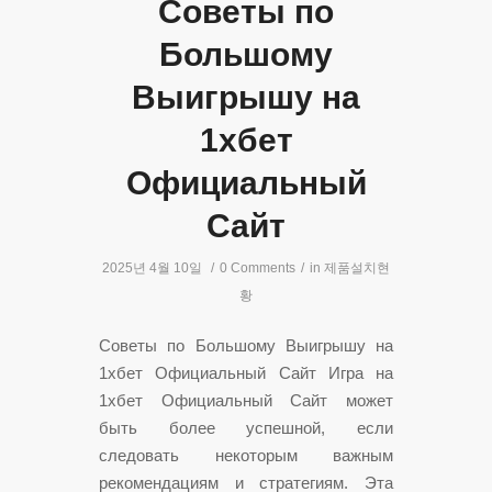
Советы по
Большому
Выигрышу на
1хбет
Официальный
Сайт
2025년 4월 10일
/
0 Comments
/
in
제품설치현
황
Советы по Большому Выигрышу на
1хбет Официальный Сайт Игра на
1хбет Официальный Сайт может
быть более успешной, если
следовать некоторым важным
рекомендациям и стратегиям. Эта