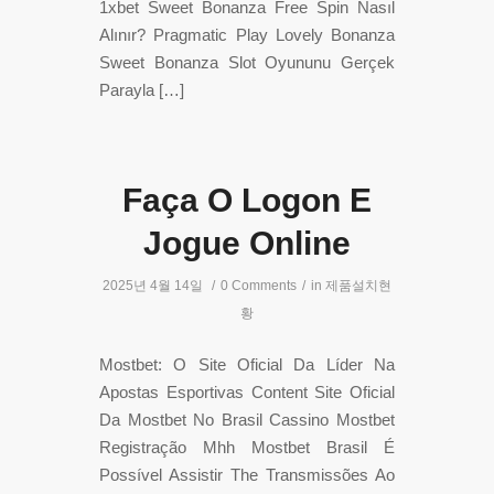
1xbet Sweet Bonanza Free Spin Nasıl
Alınır? Pragmatic Play Lovely Bonanza
Sweet Bonanza Slot Oyununu Gerçek
Parayla […]
Faça O Logon E
Jogue Online
2025년 4월 14일
/
0 Comments
/
in
제품설치현
황
Mostbet: O Site Oficial Da Líder Na
Apostas Esportivas Content Site Oficial
Da Mostbet No Brasil Cassino Mostbet
Registração Mhh Mostbet Brasil É
Possível Assistir The Transmissões Ao