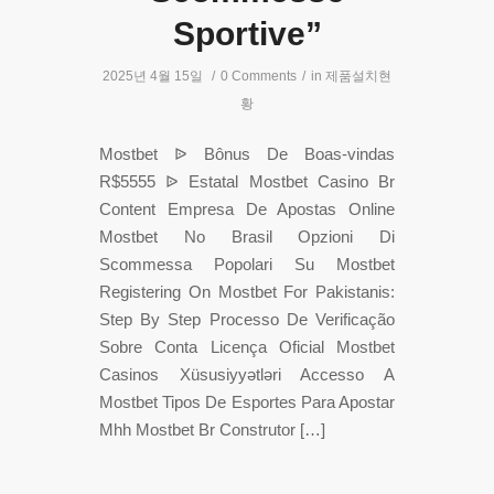
Sportive”
2025년 4월 15일
/
0 Comments
/
in
제품설치현
황
Mostbet ᐉ Bônus De Boas-vindas
R$5555 ᐉ Estatal Mostbet Casino Br
Content Empresa De Apostas Online
Mostbet No Brasil Opzioni Di
Scommessa Popolari Su Mostbet
Registering On Mostbet For Pakistanis:
Step By Step Processo De Verificação
Sobre Conta Licença Oficial Mostbet
Casinos Xüsusiyyətləri Accesso A
Mostbet Tipos De Esportes Para Apostar
Mhh Mostbet Br Construtor […]