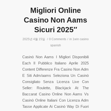
Migliori Online
Casino Non Aams
Sicuri 2025″
2025년 4월 15일
/
0 Comments
/
in
1win casino
spanish
Casinò Non Aams I Migliori Disponibili
Each Il Pubblico Italiano Aprile 2025
Content Differenze Fra Casino Non Adm
E Siti Adm/aams Seleziona Un Casinò
Consigliato Senza Licenza Live Con
Seller: Roulette, Blackjack At The
Baccarat Casino Online Non Aams Vs
Casinò Online Italiani Con Licenza Adm
Tasse Applicate Ai Casinò Way Di Fuori