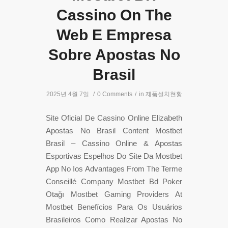
Cassino On The
Web E Empresa
Sobre Apostas No
Brasil
2025년 4월 7일
/
0 Comments
/
in
제품설치현황
Site Oficial De Cassino Online Elizabeth
Apostas No Brasil Content Mostbet
Brasil – Cassino Online & Apostas
Esportivas Espelhos Do Site Da Mostbet
App No Ios Advantages From The Terme
Conseillé Company Mostbet Bd Poker
Otağı Mostbet Gaming Providers At
Mostbet Benefícios Para Os Usuários
Brasileiros Como Realizar Apostas No