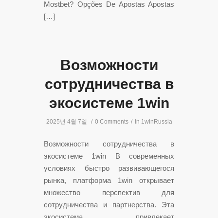
Mostbet? Opções De Apostas Apostas
[…]
Возможности
сотрудничества в
экосистеме 1win
2025년 4월 7일
/
0 Comments
/
in
1winRussia
Возможности сотрудничества в
экосистеме 1win В современных
условиях быстро развивающегося
рынка, платформа 1win открывает
множество перспектив для
сотрудничества и партнерства. Эта
экосистема привлекает