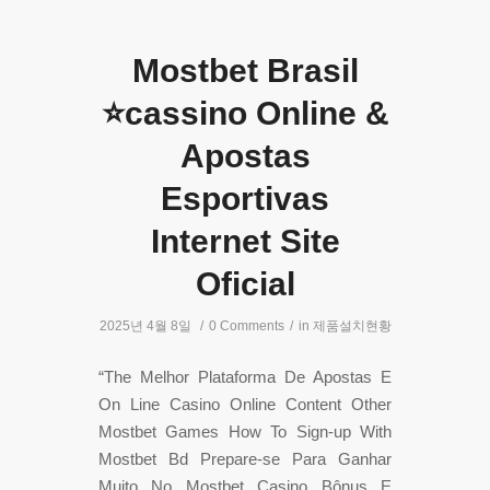
Mostbet Brasil
⭐️cassino Online &
Apostas
Esportivas
Internet Site
Oficial
2025년 4월 8일
/
0 Comments
/
in
제품설치현황
“The Melhor Plataforma De Apostas E
On Line Casino Online Content Other
Mostbet Games How To Sign-up With
Mostbet Bd Prepare-se Para Ganhar
Muito No Mostbet Casino Bônus E