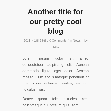
Another title for
our pretty cool
blog
2011년 1월 28일
/
0 Comments
/
in
News
/
by
관리자
Lorem ipsum dolor sit amet,
consectetuer adipiscing elit. Aenean
commodo ligula eget dolor. Aenean
massa. Cum sociis natoque penatibus et
magnis dis parturient montes, nascetur
ridiculus mus.
Donec quam felis, ultricies nec,
pellentesque eu, pretium quis, sem.