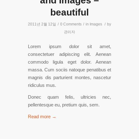
and Images –
beautiful
2011년 2월 12일
/
0 Comments
/
in
Images
/
by
관리자
Lorem ipsum dolor sit amet,
consectetuer adipiscing elit. Aenean
commodo ligula eget dolor. Aenean
massa. Cum sociis natoque penatibus et
magnis dis parturient montes, nascetur
ridiculus mus.
Donec quam felis, ultricies nec,
pellentesque eu, pretium quis, sem.
Read more
→