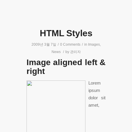
HTML Styles
2009년 3월 7일
/
0 Comments
/
in
Images
,
News
/
by
관리자
Image aligned left &
right
Lorem
ipsum
dolor sit
amet,