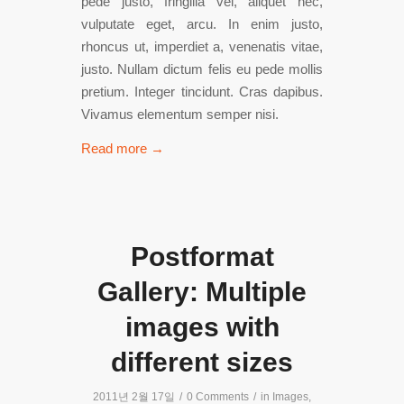
pede justo, fringilla vel, aliquet nec,
vulputate eget, arcu. In enim justo,
rhoncus ut, imperdiet a, venenatis vitae,
justo. Nullam dictum felis eu pede mollis
pretium. Integer tincidunt. Cras dapibus.
Vivamus elementum semper nisi.
Read more
→
Postformat
Gallery: Multiple
images with
different sizes
2011년 2월 17일
/
0 Comments
/
in
Images
,