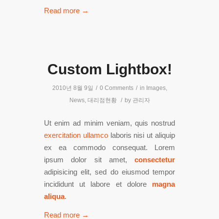
Read more
→
Custom Lightbox!
2010년 8월 9일
/
0 Comments
/
in
Images
,
News
,
대리점현황
/
by
관리자
Ut enim ad minim veniam, quis nostrud
exercitation ullamco
laboris nisi ut aliquip
ex ea commodo consequat. Lorem
ipsum dolor sit amet,
consectetur
adipisicing elit, sed do eiusmod tempor
incididunt ut labore et dolore
magna
aliqua
.
Read more
→