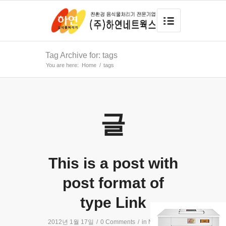
Tag Archive for: tags
You are here:
Home
/
tags
글
This is a post with
post format of
type Link
2012년 1월 17일
/
0 Comments
/
in
News
/
by