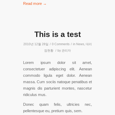
Read more
→
This is a test
2010년 12월 28일
/
0 Comments
/
in
News
,
대리
점현황
/
by
관리자
Lorem ipsum dolor sit amet,
consectetuer adipiscing elit. Aenean
commodo ligula eget dolor. Aenean
massa. Cum sociis natoque penatibus et
magnis dis parturient montes, nascetur
ridiculus mus.
Donec quam felis, ultricies nec,
pellentesque eu, pretium quis, sem.