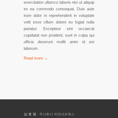
exercitation ullamco laboris nisi ut aliquip
ex ea commodo consequat. Duis aute
irure dolor in reprehenderit in voluptate
velit esse cillum dolore eu fugiat nulla
pariatur. Excepteur sint occaecat
cupidatat non proident, sunt in culpa qui
officia deserunt mollit anim id est
laborum.
Read more
→
상 호 명
: 주식회사 하연네트웍스