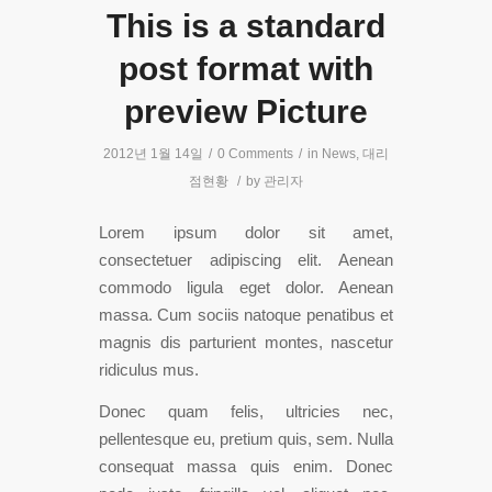
This is a standard
post format with
preview Picture
2012년 1월 14일
/
0 Comments
/
in
News
,
대리
점현황
/
by
관리자
Lorem ipsum dolor sit amet,
consectetuer adipiscing elit. Aenean
commodo ligula eget dolor. Aenean
massa. Cum sociis natoque penatibus et
magnis dis parturient montes, nascetur
ridiculus mus.
Donec quam felis, ultricies nec,
pellentesque eu, pretium quis, sem. Nulla
consequat massa quis enim. Donec