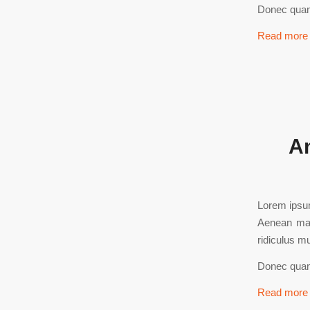
Donec quam 
Read more
An
Lorem ipsum
Aenean mas
ridiculus m
Donec quam 
Read more