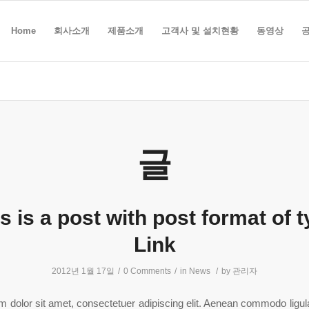
Home
회사소개
제품소개
고객사 및 설치현황
동영상
글
s is a post with post format of 
Link
2012년 1월 17일
/
0 Comments
/
in
News
/
by
관리자
 dolor sit amet, consectetuer adipiscing elit. Aenean commodo ligula