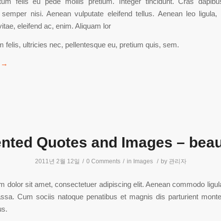
tum felis eu pede mollis pretium. Integer tincidunt. Cras dapib
emper nisi. Aenean vulputate eleifend tellus. Aenean leo ligula, p
itae, eleifend ac, enim. Aliquam lor
felis, ultricies nec, pellentesque eu, pretium quis, sem.
→
ented Quotes and Images – beaut
2011년 2월 12일
/
0 Comments
/
in
Images
/
by
관리자
 dolor sit amet, consectetuer adipiscing elit. Aenean commodo ligula
sa. Cum sociis natoque penatibus et magnis dis parturient monte
us.