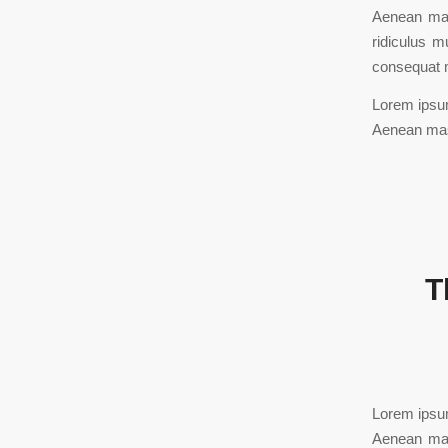
Aenean mas
ridiculus m
consequat 
Lorem ipsum
Aenean mas
T
Lorem ipsum
Aenean mas