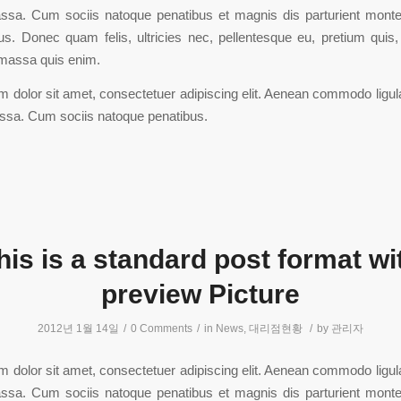
sa. Cum sociis natoque penatibus et magnis dis parturient monte
us. Donec quam felis, ultricies nec, pellentesque eu, pretium quis
massa quis enim.
 dolor sit amet, consectetuer adipiscing elit. Aenean commodo ligula
sa. Cum sociis natoque penatibus.
his is a standard post format wi
preview Picture
2012년 1월 14일
/
0 Comments
/
in
News
,
대리점현황
/
by
관리자
 dolor sit amet, consectetuer adipiscing elit. Aenean commodo ligula
sa. Cum sociis natoque penatibus et magnis dis parturient monte