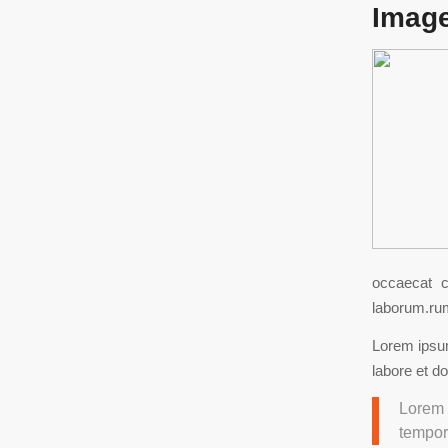
Image
occaecat c
laborum.ru
Lorem ipsum
labore et d
Lorem 
tempor