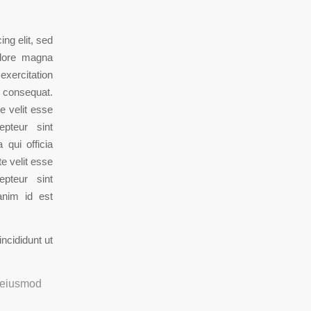
ng elit, sed
olore magna
exercitation
 consequat.
te velit esse
epteur sint
 qui officia
te velit esse
epteur sint
anim id est
ncididunt ut
 eiusmod