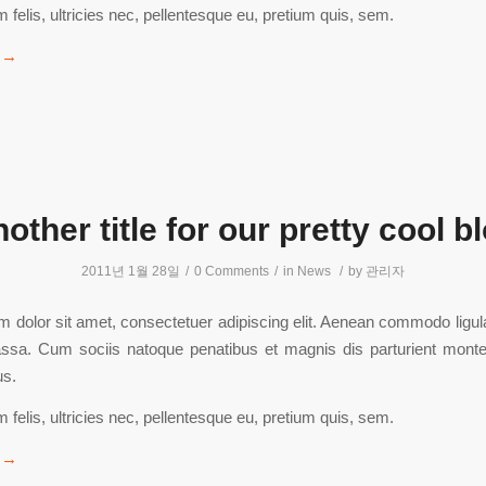
felis, ultricies nec, pellentesque eu, pretium quis, sem.
→
other title for our pretty cool b
2011년 1월 28일
/
0 Comments
/
in
News
/
by
관리자
 dolor sit amet, consectetuer adipiscing elit. Aenean commodo ligula
sa. Cum sociis natoque penatibus et magnis dis parturient monte
us.
felis, ultricies nec, pellentesque eu, pretium quis, sem.
→