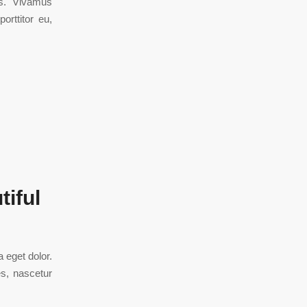
us. Vivamus
orttitor eu,
iful
 eget dolor.
s, nascetur