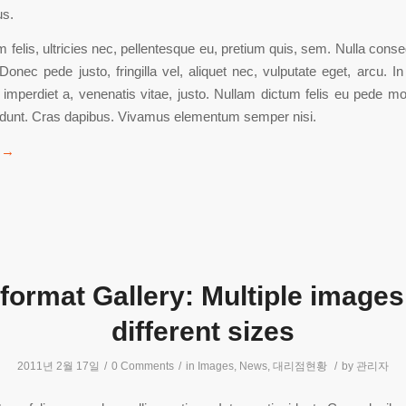
us.
felis, ultricies nec, pellentesque eu, pretium quis, sem. Nulla con
Donec pede justo, fringilla vel, aliquet nec, vulputate eget, arcu. In
 imperdiet a, venenatis vitae, justo. Nullam dictum felis eu pede mol
cidunt. Cras dapibus. Vivamus elementum semper nisi.
→
format Gallery: Multiple images
different sizes
2011년 2월 17일
/
0 Comments
/
in
Images
,
News
,
대리점현황
/
by
관리자