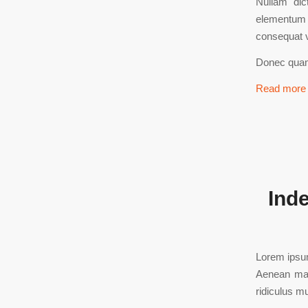
Nullam dic
elementum s
consequat v
Donec quam 
Read more
Ind
Lorem ipsum
Aenean mas
ridiculus m