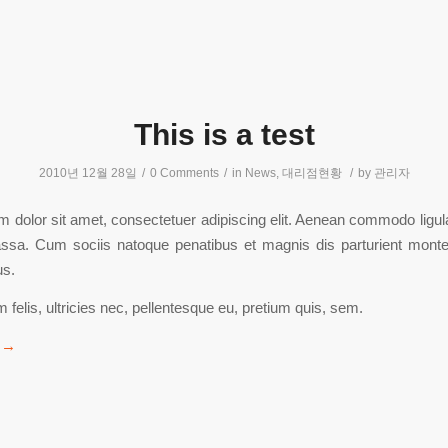
This is a test
2010년 12월 28일
/
0 Comments
/
in
News
,
대리점현황
/
by
관리자
 dolor sit amet, consectetuer adipiscing elit. Aenean commodo ligula
sa. Cum sociis natoque penatibus et magnis dis parturient monte
us.
felis, ultricies nec, pellentesque eu, pretium quis, sem.
→