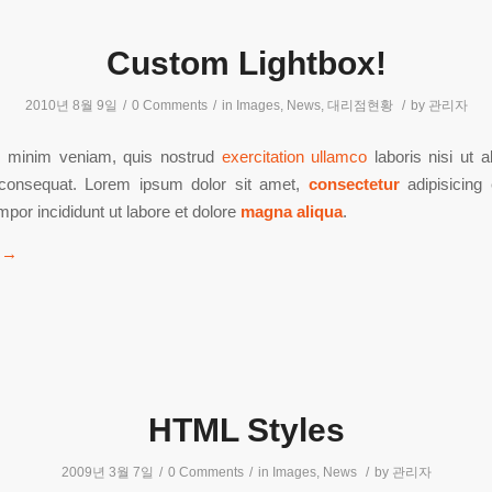
Custom Lightbox!
2010년 8월 9일
/
0 Comments
/
in
Images
,
News
,
대리점현황
/
by
관리자
 minim veniam, quis nostrud
exercitation ullamco
laboris nisi ut a
onsequat. Lorem ipsum dolor sit amet,
consectetur
adipisicing 
por incididunt ut labore et dolore
magna aliqua
.
→
HTML Styles
2009년 3월 7일
/
0 Comments
/
in
Images
,
News
/
by
관리자