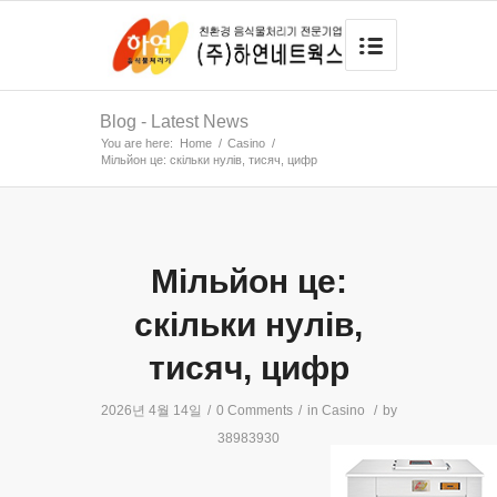
Blog - Latest News
You are here:
Home
/
Casino
/
Мільйон це: скільки нулів, тисяч, цифр
Мільйон це:
скільки нулів,
тисяч, цифр
2026년 4월 14일
/
0 Comments
/
in
Casino
/
by
38983930