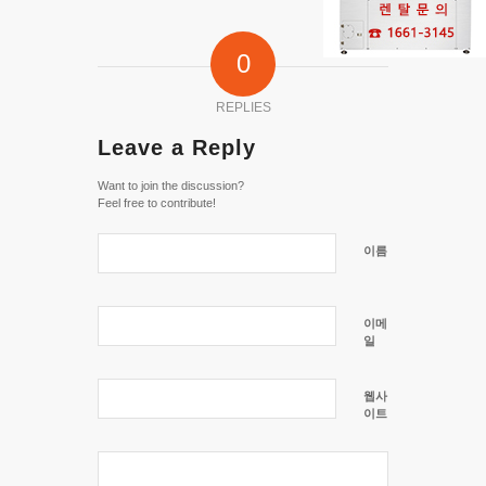
0
REPLIES
Leave a Reply
Want to join the discussion?
Feel free to contribute!
이름
이메
일
웹사
이트