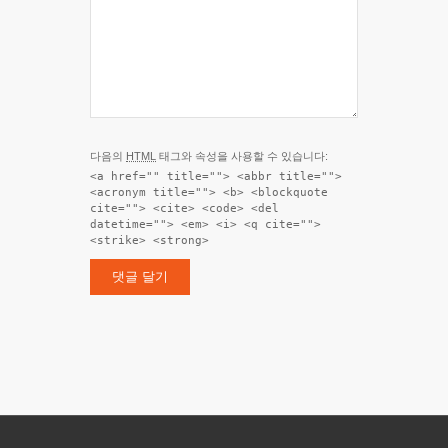
다음의
HTML
태그와 속성을 사용할 수 있습니다:
<a href="" title=""> <abbr title="">
<acronym title=""> <b> <blockquote
cite=""> <cite> <code> <del
datetime=""> <em> <i> <q cite="">
<strike> <strong>