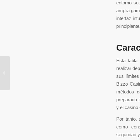
entorno seg
amplia gama
interfaz in
principiant
Carac
Esta tabla
realizar de
Darmowe Gry Online Graj Teraz!
sus límites
Bizzo Casi
métodos d
preparado p
y el casino 
Por tanto,
como cons
seguridad y