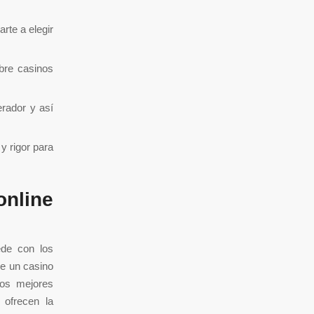
rte a elegir
bre casinos
rador y así
y rigor para
line
ede con los
ue un casino
los mejores
ofrecen la