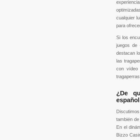
experienci
optimizada
cualquier 
para ofrece
Si los encu
juegos de 
destacan lo
las tragap
con vídeo 
tragaperras
¿De qu
españo
Discutimos 
también de 
En el dinám
Bizzo Casi