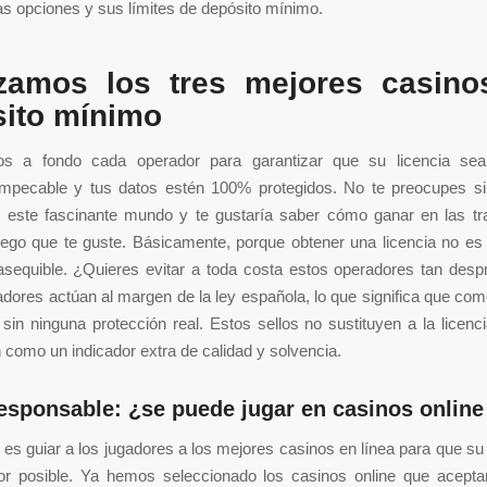
as opciones y sus límites de depósito mínimo.
izamos los tres mejores casino
ito mínimo
os a fondo cada operador para garantizar que su licencia sea
impecable y tus datos estén 100% protegidos. No te preocupes s
en este fascinante mundo y te gustaría saber cómo ganar en las tr
uego que te guste. Básicamente, porque obtener una licencia no e
 asequible. ¿Quieres evitar a toda costa estos operadores tan desp
dores actúan al margen de la ley española, lo que significa que com
sin ninguna protección real. Estos sellos no sustituyen a la licenc
 como un indicador extra de calidad y solvencia.
esponsable: ¿se puede jugar en casinos online
d es guiar a los jugadores a los mejores casinos en línea para que su
or posible. Ya hemos seleccionado los casinos online que acepta