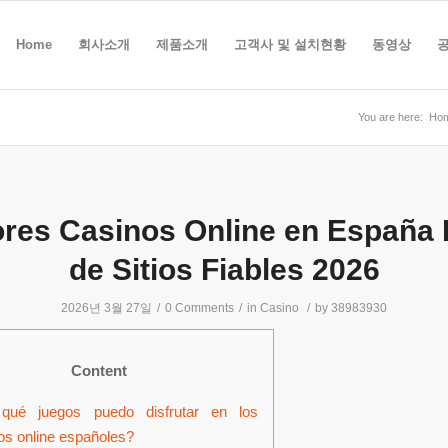
Home
회사소개
제품소개
고객사 및 설치현황
동영상
You are here:
Ho
res Casinos Online en España 
de Sitios Fiables 2026
2026년 3월 27일
/
0 Comments
/
in
Casino
/
by
38983930
Content
qué juegos puedo disfrutar en los
os online españoles?