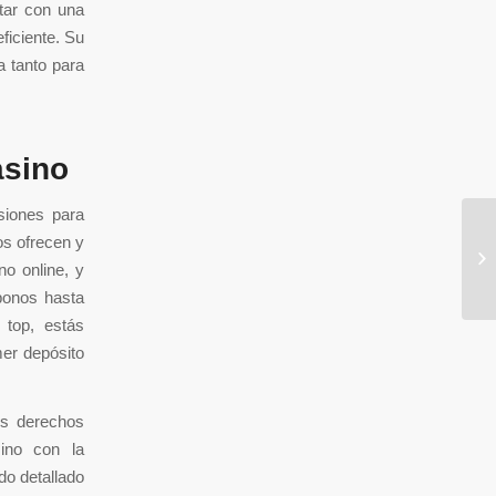
ntar con una
ficiente. Su
a tanto para
asino
siones para
os ofrecen y
We
no online, y
bonos hasta
top, estás
mer depósito
us derechos
ino con la
do detallado