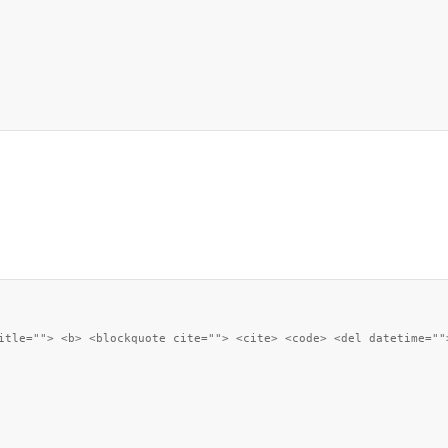
itle=""> <b> <blockquote cite=""> <cite> <code> <del datetime=""