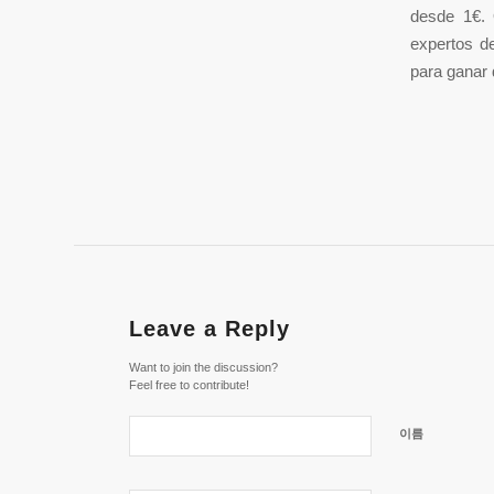
desde 1€. 
expertos de
para ganar 
Leave a Reply
Want to join the discussion?
Feel free to contribute!
이름