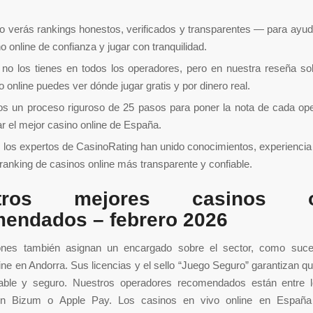
.
o verás rankings honestos, verificados y transparentes — para ayuda
o online de confianza y jugar con tranquilidad.
 no los tienes en todos los operadores, pero en nuestra reseña so
 online puedes ver dónde jugar gratis y por dinero real.
s un proceso riguroso de 25 pasos para poner la nota de cada ope
r el mejor casino online de España.
 los expertos de CasinoRating han unido conocimientos, experiencia 
 ranking de casinos online más transparente y confiable.
stros mejores casinos on
endados – febrero 2026
ones también asignan un encargado sobre el sector, como suc
ine en Andorra. Sus licencias y el sello “Juego Seguro” garantizan q
fiable y seguro. Nuestros operadores recomendados están entre 
on Bizum o Apple Pay. Los casinos en vivo online en España 