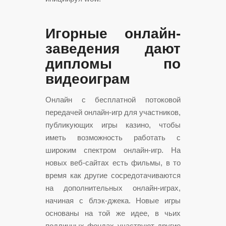
Игорные онлайн-
заведения дают
дипломы по
видеоиграм
Онлайн с бесплатной потоковой
передачей онлайн-игр для участников,
публикующих игры казино, чтобы
иметь возможность работать с
широким спектром онлайн-игр. На
новых веб-сайтах есть фильмы, в то
время как другие сосредотачиваются
на дополнительных онлайн-играх,
начиная с блэк-джека. Новые игры
основаны на той же идее, в чьих
подлинных фондах участвуют другие