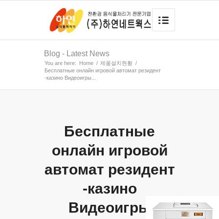
Blog - Latest News
You are here:
Home
/
제품설치현황
/
Бесплатные онлайн игровой автомат резидент
-казино Видеоигры...
Бесплатные
онлайн игровой
автомат резидент
-казино
Видеоигры