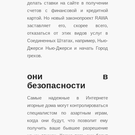
делать ставки на сайте в получении
счетов с финансовой и кредитной
картой. Но новый законопроект RAWA
заставляет его, скорее всего,
отказаться от этих видов услуг в
Соединенных Штатах, например, Нью-
Джерси Нью-Джерси и начать Город
грехов.
они в
безопасности
Самые надежные в Интернете
игорные дома могут контролироваться
специалистом по азартным играм,
когда они будут, что позволит ему
получить ваше бывшее разрешение