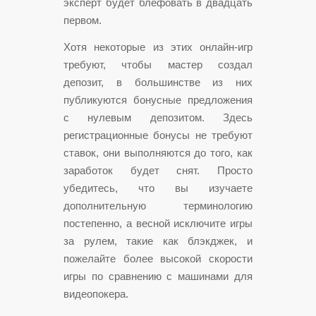
эксперт будет блефовать в двадцать
первом.
Хотя некоторые из этих онлайн-игр
требуют, чтобы мастер создал
депозит, в большинстве из них
публикуются бонусные предложения
с нулевым депозитом. Здесь
регистрационные бонусы не требуют
ставок, они выполняются до того, как
заработок будет снят. Просто
убедитесь, что вы изучаете
дополнительную терминологию
постепенно, а весной исключите игры
за рулем, такие как блэкджек, и
пожелайте более высокой скорости
игры по сравнению с машинами для
видеопокера.