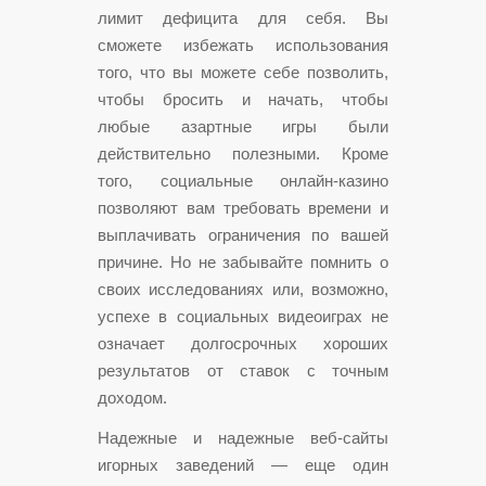
лимит дефицита для себя. Вы
сможете избежать использования
того, что вы можете себе позволить,
чтобы бросить и начать, чтобы
любые азартные игры были
действительно полезными. Кроме
того, социальные онлайн-казино
позволяют вам требовать времени и
выплачивать ограничения по вашей
причине. Но не забывайте помнить о
своих исследованиях или, возможно,
успехе в социальных видеоиграх не
означает долгосрочных хороших
результатов от ставок с точным
доходом.
Надежные и надежные веб-сайты
игорных заведений — еще один