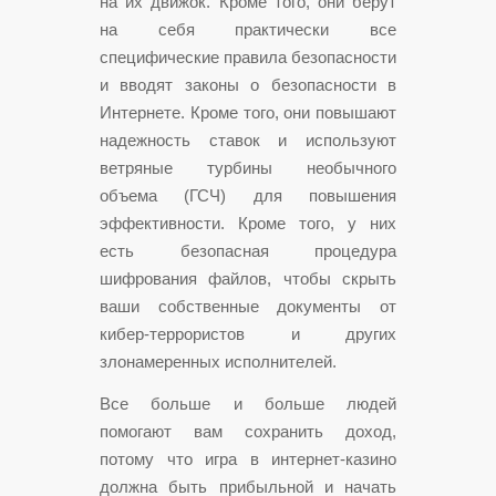
на их движок. Кроме того, они берут
на себя практически все
специфические правила безопасности
и вводят законы о безопасности в
Интернете. Кроме того, они повышают
надежность ставок и используют
ветряные турбины необычного
объема (ГСЧ) для повышения
эффективности. Кроме того, у них
есть безопасная процедура
шифрования файлов, чтобы скрыть
ваши собственные документы от
кибер-террористов и других
злонамеренных исполнителей.
Все больше и больше людей
помогают вам сохранить доход,
потому что игра в интернет-казино
должна быть прибыльной и начать