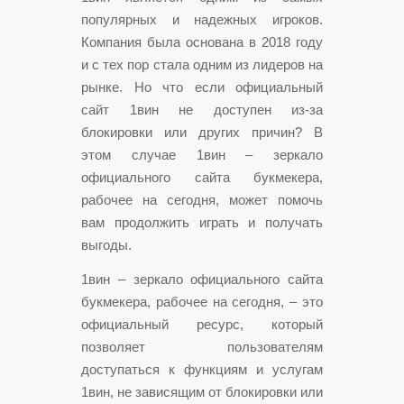
популярных и надежных игроков.
Компания была основана в 2018 году
и с тех пор стала одним из лидеров на
рынке. Но что если официальный
сайт 1вин не доступен из-за
блокировки или других причин? В
этом случае 1вин – зеркало
официального сайта букмекера,
рабочее на сегодня, может помочь
вам продолжить играть и получать
выгоды.
1вин – зеркало официального сайта
букмекера, рабочее на сегодня, – это
официальный ресурс, который
позволяет пользователям
доступаться к функциям и услугам
1вин, не зависящим от блокировки или