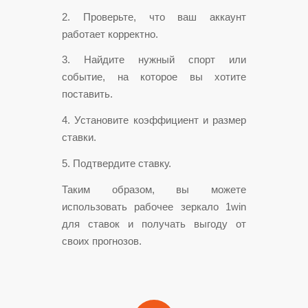
2. Проверьте, что ваш аккаунт
работает корректно.
3. Найдите нужный спорт или
событие, на которое вы хотите
поставить.
4. Установите коэффициент и размер
ставки.
5. Подтвердите ставку.
Таким образом, вы можете
использовать рабочее зеркало 1win
для ставок и получать выгоду от
своих прогнозов.