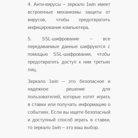
4. Анти-вирусы – зеркало 1win имеет
встроенные механизмы защиты от
вирусов, чтобы предотвратить
инфицирование компьютера.
5. SSL-шифрование – все
передаваемые данные шифруются с
помощью SSL-шифрования, чтобы
предотвратить доступ к ним третьих
лиц.
Зеркало 1win – это безопасное и
надежное решение для
пользователей, которые хотят играть
в ставки или получать информацию о
событиях. Если вы ищете безопасный
и доступный способ играть в ставки,
то зеркало 1win – это ваш выбор.