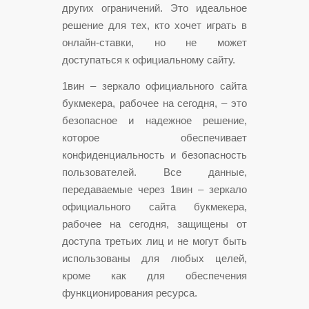
других ограничений. Это идеальное
решение для тех, кто хочет играть в
онлайн-ставки, но не может
доступаться к официальному сайту.
1вин – зеркало официального сайта
букмекера, рабочее на сегодня, – это
безопасное и надежное решение,
которое обеспечивает
конфиденциальность и безопасность
пользователей. Все данные,
передаваемые через 1вин – зеркало
официального сайта букмекера,
рабочее на сегодня, защищены от
доступа третьих лиц и не могут быть
использованы для любых целей,
кроме как для обеспечения
функционирования ресурса.