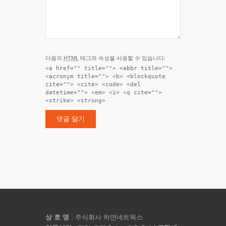
다음의
HTML
태그와 속성을 사용할 수 있습니다:
<a href="" title=""> <abbr title="">
<acronym title=""> <b> <blockquote
cite=""> <cite> <code> <del
datetime=""> <em> <i> <q cite="">
<strike> <strong>
상 호 명
: 주식회사 하연네트웍스