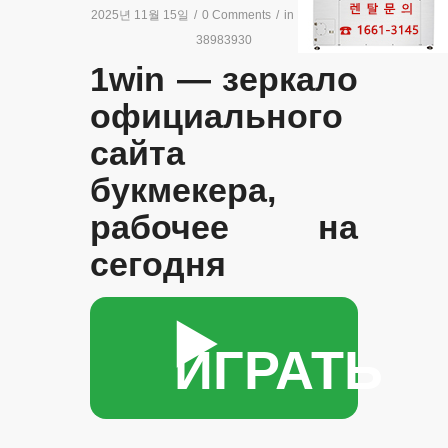
2025년 11월 15일
/
0 Comments
/
in
News
/
by
38983930
1win — зеркало
официального
сайта
букмекера,
рабочее на
сегодня
▶️
ИГРАТЬ