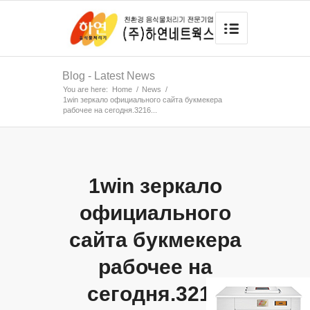
Blog - Latest News
You are here:
Home
/
News
/
1win зеркало официального сайта букмекера
рабочее на сегодня.3216...
1win зеркало
официального
сайта букмекера
рабочее на
сегодня.3216