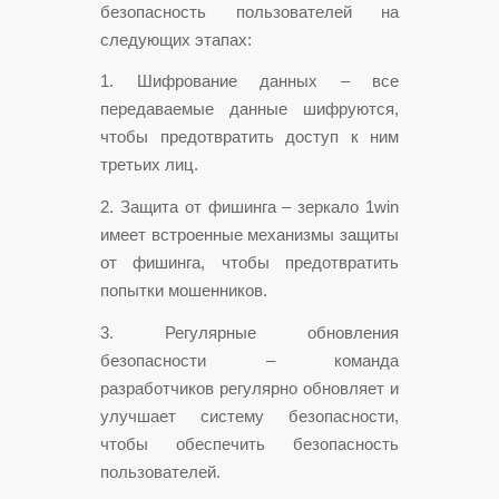
безопасность пользователей на
следующих этапах:
1. Шифрование данных – все
передаваемые данные шифруются,
чтобы предотвратить доступ к ним
третьих лиц.
2. Защита от фишинга – зеркало 1win
имеет встроенные механизмы защиты
от фишинга, чтобы предотвратить
попытки мошенников.
3. Регулярные обновления
безопасности – команда
разработчиков регулярно обновляет и
улучшает систему безопасности,
чтобы обеспечить безопасность
пользователей.