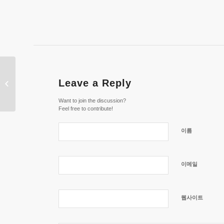
Slottica Casino Sieciowe Pl ️
Leave a Reply
Logowanie Na Kasyno Slotica Com I
Jak Się Zarejestrować...
Want to join the discussion?
Feel free to contribute!
이름
이메일
웹사이트