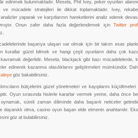
âr edinmek bulunmaktadır. Mesela, Phil Ivey, poker oyunları alanı
r ve mücadele stratejileri ile dikkat toplamaktadır. Ivey, rekab
nalizler yaparak ve karşıtlarının hareketlerini analiz ederek deva
mıştır. Onun zafer daha fazla değerlendirmek için
Twitter profi
iz.
delelerinde başarıya ulaşan var olmak için bir takım esas planlar
un kurallar güzel bilmek ve hangi çeşit oyunların daha çok ka
 kavramak değerlidir. Mesela, blackjack gibi bazı mücadelelerde, ka
mler edinerek kazanma olasılıklarını geliştirmeleri mümkündür. Dah
aleye
göz bakabilirsiniz.
ılımcıların bütçelerini güzel yönetmeleri ve kayıplarını küçültmeleri d
ptir. Oyun sırasında hislerle kararlar vermek yerine, daha önce bel
oynamak, süreli zaman diliminde daha başarılı neticeler getirebili
dayanıklı olma, casino oyun başarı elde etmenin anahtarıdır. Ekst
sini göz at bulabilirsiniz.