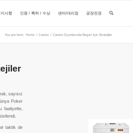
공지사항
인증 / 특허 / 수상
센터/대리점
공장전경
You are here:
Home
/
Casino
/
Casino Oyunlarında Başarı İçin Stratejiler
ejiler
rak, sayısız
Dünya Poker
 faaliyette,
üstlendi.
ir taktik de