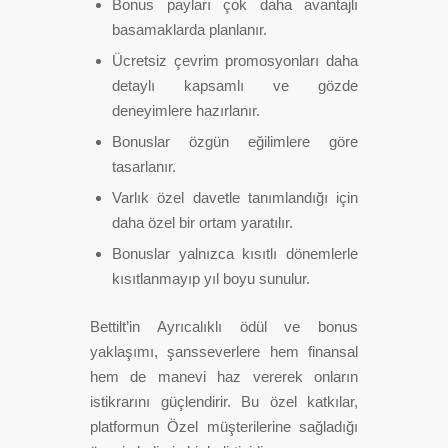
Bonus payları çok daha avantajlı
basamaklarda planlanır.
Ücretsiz çevrim promosyonları daha
detaylı kapsamlı ve gözde
deneyimlere hazırlanır.
Bonuslar özgün eğilimlere göre
tasarlanır.
Varlık özel davetle tanımlandığı için
daha özel bir ortam yaratılır.
Bonuslar yalnızca kısıtlı dönemlerle
kısıtlanmayıp yıl boyu sunulur.
Bettilt’in Ayrıcalıklı ödül ve bonus
yaklaşımı, şansseverlere hem finansal
hem de manevi haz vererek onların
istikrarını güçlendirir. Bu özel katkılar,
platformun Özel müşterilerine sağladığı