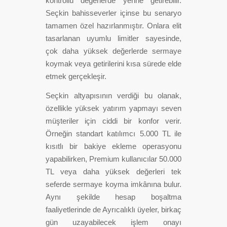
kontrollü değerlerde yerine getirebilir.
Seçkin bahisseverler içinse bu senaryo
tamamen özel hazırlanmıştır. Onlara elit
tasarlanan uyumlu limitler sayesinde,
çok daha yüksek değerlerde sermaye
koymak veya getirilerini kısa sürede elde
etmek gerçekleşir.
Seçkin altyapısının verdiği bu olanak,
özellikle yüksek yatırım yapmayı seven
müşteriler için ciddi bir konfor verir.
Örneğin standart katılımcı 5.000 TL ile
kısıtlı bir bakiye ekleme operasyonu
yapabilirken, Premium kullanıcılar 50.000
TL veya daha yüksek değerleri tek
seferde sermaye koyma imkânına bulur.
Aynı şekilde hesap boşaltma
faaliyetlerinde de Ayrıcalıklı üyeler, birkaç
gün uzayabilecek işlem onayı