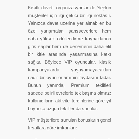
Kısıtlı davetli organizasyonlar de Seçkin
müşteriler için ilgi çekici bir ilgi noktasır.
Yalnızca davet üzerine yer alınabilen bu
özel yarışmalar, şansseverlere hem
daha yüksek ödüllendirme kaynaklarına
giriş sağlar hem de denemenin daha elit
bir kitle arasında yaşanmasına katkı
sağlar. Böylece VIP oyuncular, klasik
kampanyalarda yaşayamayacakları
nadir bir oyun ortamının faydasını tadar.
Bunun yanında, Premium teklifleri
sadece belirli evrelerle tek başına olmaz;
kullanıcıların aktivite tercihlerine göre yıl
boyunca özgün teklifler da sunulur.
VIP müşterilere sunulan bonusların genel
fırsatlara göre imkanları: