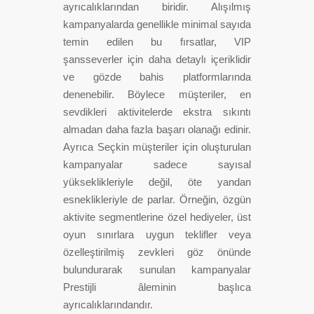
ayrıcalıklarından biridir. Alışılmış
kampanyalarda genellikle minimal sayıda
temin edilen bu fırsatlar, VIP
şansseverler için daha detaylı içeriklidir
ve gözde bahis platformlarında
denenebilir. Böylece müşteriler, en
sevdikleri aktivitelerde ekstra sıkıntı
almadan daha fazla başarı olanağı edinir.
Ayrıca Seçkin müşteriler için oluşturulan
kampanyalar sadece sayısal
yükseklikleriyle değil, öte yandan
esneklikleriyle de parlar. Örneğin, özgün
aktivite segmentlerine özel hediyeler, üst
oyun sınırlara uygun teklifler veya
özelleştirilmiş zevkleri göz önünde
bulundurarak sunulan kampanyalar
Prestijli âleminin başlıca
ayrıcalıklarındandır.