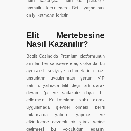
hem kazançsal hem de psikolojik
hoşnutluk temin ederek Bettilt yaşantısını
en iyi katmana ilerletir.
Elit Mertebesine
Nasıl Kazanılır?
Bettilt Casino’da Premium platformunun
sınırları her şanssevere açık olsa da, bu
ayrıcalıklı seviyeye edinmek için bazı
unsurların uygulanması şarttır. VIP
katılım, yalnızca talih değil, artı olarak
devamlılığa ve sadakate dayalı bir
edinimdir. Katılımcıların sabit olarak
uygulamada işlevsel olması, belirli
miktarlarda yatırım yapması ve
etkinliklerde devamlı bir iştirak yerine
getirmesi bu yolculuğun esasını