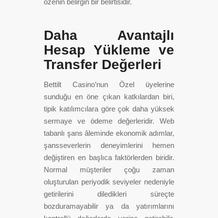
özenin belirgin bir belirtisidir.
Daha Avantajlı
Hesap Yükleme ve
Transfer Değerleri
Bettilt Casino’nun Özel üyelerine
sunduğu en öne çıkan katkılardan biri,
tipik katılımcılara göre çok daha yüksek
sermaye ve ödeme değerleridir. Web
tabanlı şans âleminde ekonomik adımlar,
şansseverlerin deneyimlerini hemen
değiştiren en başlıca faktörlerden biridir.
Normal müşteriler çoğu zaman
oluşturulan periyodik seviyeler nedeniyle
getirilerini diledikleri süreçte
bozduramayabilir ya da yatırımlarını