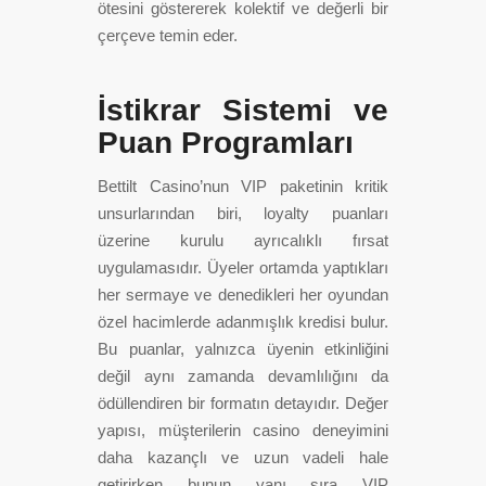
ötesini göstererek kolektif ve değerli bir
çerçeve temin eder.
İstikrar Sistemi ve
Puan Programları
Bettilt Casino’nun VIP paketinin kritik
unsurlarından biri, loyalty puanları
üzerine kurulu ayrıcalıklı fırsat
uygulamasıdır. Üyeler ortamda yaptıkları
her sermaye ve denedikleri her oyundan
özel hacimlerde adanmışlık kredisi bulur.
Bu puanlar, yalnızca üyenin etkinliğini
değil aynı zamanda devamlılığını da
ödüllendiren bir formatın detayıdır. Değer
yapısı, müşterilerin casino deneyimini
daha kazançlı ve uzun vadeli hale
getirirken bunun yanı sıra VIP