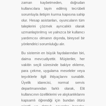
zaman kaybetmeden, doğrudan
kullanıcılara tayin edilmiş tecrübeli
sorumluyla iletişim kurma kapısına sahip
olur. Hesap asistanları, oyuncuların tüm
taleplerini çözmek ayrıcalıklı olarak
uzmanlaştırılmış ve yalnızca bir kullanıcı
yardımcısı olmanın dışında, bireysel bir
yönlendirici sorumluluğu alır.
Bu sistemin en büyük faydalarından biri,
daima mevcudiyettir. Müşteriler, her
vakitin seçili süresinde bakiye ekleme,
para çekme, uygulama meseleler veya
teşviklerle ilgili ihtiyaçlarını sunabilir.
Üyelik idarecisi, normal servis
departmanından farklı olarak, Elit
kullanıcının özelliklerini ve alışkanlıklarını
kapsamlı öğrendiği için bundan ötürü