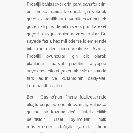
Prestijli bahisseverlerin para transferlerini
en ileri katmanda korumak için yüksek
güvenlik sertifikası güvenlik çözümü, ek
güvenlikli giriş denetim ve özgün hareket
geçerlilik uygulamaları devreye sokar. Bu
sayede fazla hacimli ödeme işlemlerinde
bile kontrolden ödün verilmez. Ayrıca,
Prestijli oyuncular için elit olarak
planlanan faaliyet gözetim altyapısı
sayesinde dikkat çeken aktiviteler anında
fark edilir ve kullanıcının bakiye­leri
koruma altına alınır.
Bettilt Casino’nun finans faaliyetlerinde
oluşturduğu bu önemli avantaj, yalnızca
gelirsel bir kazanç değil, üstelik elitlik
belirtisidir. Özel oyuncular, tipik
müşterilerden değişik şekilde, hem