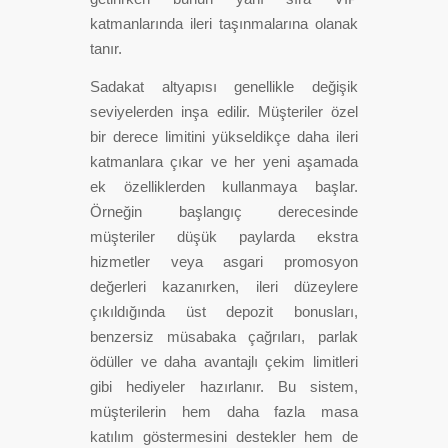
katmanlarında ileri taşınmalarına olanak
tanır.
Sadakat altyapısı genellikle değişik
seviyelerden inşa edilir. Müşteriler özel
bir derece limitini yükseldikçe daha ileri
katmanlara çıkar ve her yeni aşamada
ek özelliklerden kullanmaya başlar.
Örneğin başlangıç derecesinde
müşteriler düşük paylarda ekstra
hizmetler veya asgari promosyon
değerleri kazanırken, ileri düzeylere
çıkıldığında üst depozit bonusları,
benzersiz müsabaka çağrıları, parlak
ödüller ve daha avantajlı çekim limitleri
gibi hediyeler hazırlanır. Bu sistem,
müşterilerin hem daha fazla masa
katılım göstermesini destekler hem de