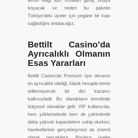
temin ettiği tüm fırsatları geniş ortaya
koyacak ve neden bu paketin
Türkiye’deki üyeler için yegâne bir kapı
sağladığını anlatacağız.
Bettilt Casino’da
Ayrıcalıklı Olmanın
Esas Yararları
Bettilt Casino’da Premium üye olmanın
en ayrıcalıklı niteliği, klasik hesapla temin
edilemeyecek bir dizi kazancı
katkısıyladir. Bu olanakların temelinde
bütçesel olanaklar gelir. VIP kullanıcılar,
hem yüklemelerde hem de çekimlerde
daha yüksek kapasitelere sahip olurken,
hareketlerinin gerçekleşmesi da önemli
olarak gerçekleşir. Böylece üyeler