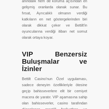
anındalık hem de koruma açısından en
gelişmiş oranlarda olanak sunar. Bu
fırsat, Ayrıcalıklı olmanın verdiği
katkıların en net göstergelerinden biri
olarak dikkat çeker ve Bettilt’in
oyuncularına verdiği itibarı net somut
olarak ortaya koyar.
VIP Benzersiz
Buluşmalar ve
İzinler
Bettilt Casino’nun Özel uygulaması,
sadece deneyim özellikleriyle ötesine
geçip bahisseverlere elit bir cemiyet
macera de yaratır. VIP aşamasına sahip
olan bahisseverler, casino tarafından