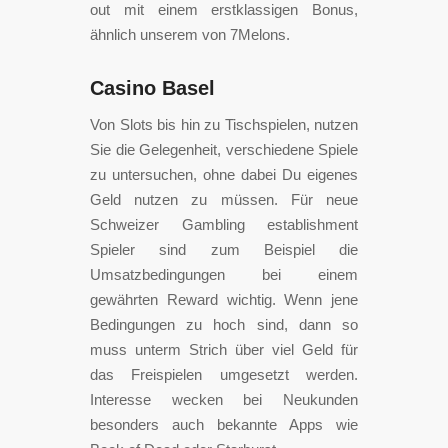
out mit einem erstklassigen Bonus,
ähnlich unserem von 7Melons.
Casino Basel
Von Slots bis hin zu Tischspielen, nutzen
Sie die Gelegenheit, verschiedene Spiele
zu untersuchen, ohne dabei Du eigenes
Geld nutzen zu müssen. Für neue
Schweizer Gambling establishment
Spieler sind zum Beispiel die
Umsatzbedingungen bei einem
gewährten Reward wichtig. Wenn jene
Bedingungen zu hoch sind, dann so
muss unterm Strich über viel Geld für
das Freispielen umgesetzt werden.
Interesse wecken bei Neukunden
besonders auch bekannte Apps wie