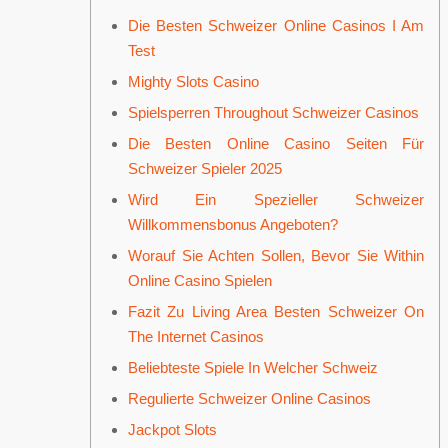
Die Besten Schweizer Online Casinos I Am
Test
Mighty Slots Casino
Spielsperren Throughout Schweizer Casinos
Die Besten Online Casino Seiten Für
Schweizer Spieler 2025
Wird Ein Spezieller Schweizer
Willkommensbonus Angeboten?
Worauf Sie Achten Sollen, Bevor Sie Within
Online Casino Spielen
Fazit Zu Living Area Besten Schweizer On
The Internet Casinos
Beliebteste Spiele In Welcher Schweiz
Regulierte Schweizer Online Casinos
Jackpot Slots