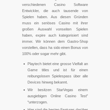
verschiedenen Casino Software
Entwickler, die auch tausende von
Spielen haben. Aus diesen Gründen
muss ein seriöses Casino mit ihrer
großen Auswahl vonseiten Spielen
haben, expire auch kategorisiert sind
immer. Wir können dem Gastro-Shop
vorstellen, dass ha sido einen Bonus von
100% oder sogar mehr gibt.
Playtech bietet eine grosse Vielfalt an
Game titles und ist für einen
reibungslosen Spielespass über alle
Devices hinweg bekannt.
Wir besitzen StarVegas einem
ausgiebigen Online Casino Test”
“unterzogen.
Hier sind die besten Features darüber