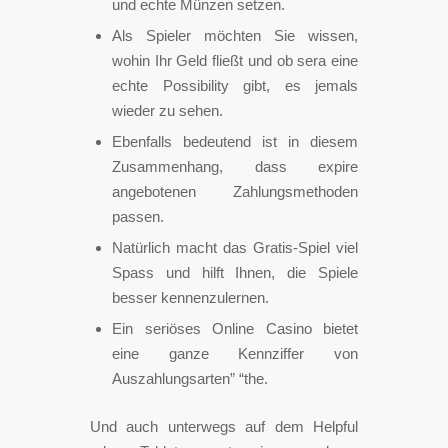
und echte Münzen setzen.
Als Spieler möchten Sie wissen,
wohin Ihr Geld fließt und ob sera eine
echte Possibility gibt, es jemals
wieder zu sehen.
Ebenfalls bedeutend ist in diesem
Zusammenhang, dass expire
angebotenen Zahlungsmethoden
passen.
Natürlich macht das Gratis-Spiel viel
Spass und hilft Ihnen, die Spiele
besser kennenzulernen.
Ein seriöses Online Casino bietet
eine ganze Kennziffer von
Auszahlungsarten” “the.
Und auch unterwegs auf dem Helpful