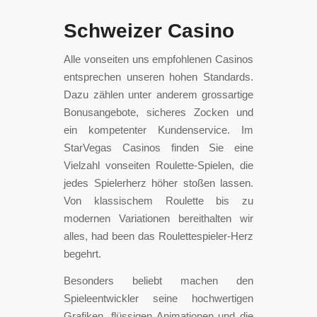
Schweizer Casino
Alle vonseiten uns empfohlenen Casinos
entsprechen unseren hohen Standards.
Dazu zählen unter anderem grossartige
Bonusangebote, sicheres Zocken und
ein kompetenter Kundenservice. Im
StarVegas Casinos finden Sie eine
Vielzahl vonseiten Roulette-Spielen, die
jedes Spielerherz höher stoßen lassen.
Von klassischem Roulette bis zu
modernen Variationen bereithalten wir
alles, had been das Roulettespieler-Herz
begehrt.
Besonders beliebt machen den
Spieleentwickler seine hochwertigen
Grafiken, flüssigen Animationen und die