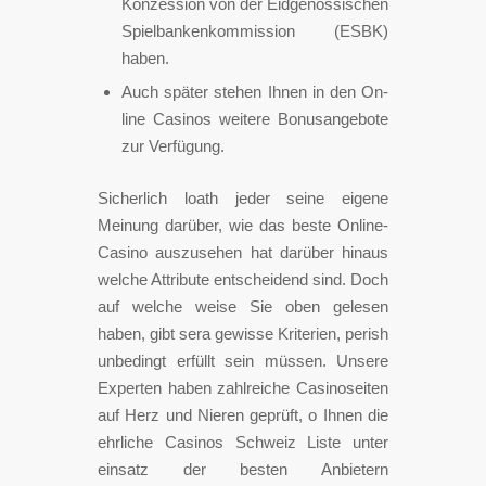
Konzession von der Eidgenössischen
Spielbankenkommission (ESBK)
haben.
Auch später stehen Ihnen in den On-
line Casinos weitere Bonusangebote
zur Verfügung.
Sicherlich loath jeder seine eigene
Meinung darüber, wie das beste Online-
Casino auszusehen hat darüber hinaus
welche Attribute entscheidend sind. Doch
auf welche weise Sie oben gelesen
haben, gibt sera gewisse Kriterien, perish
unbedingt erfüllt sein müssen. Unsere
Experten haben zahlreiche Casinoseiten
auf Herz und Nieren geprüft, o Ihnen die
ehrliche Casinos Schweiz Liste unter
einsatz der besten Anbietern