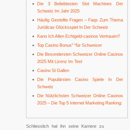
Die 3 Beliebtesten Slot Machines Der
Schweiz Im Jahr 2025
Häufig Gestellte Fragen – Faqs Zum Thema
Jurídicas Glücksspiel In Der Schweiz
Kann Ich Allen Echtgeld-casinos Vertrauen?
Top Casino Bonus” “für Schweizer
Die Besondersten Schweizer Online Casinos
2025 Mit Lizenz Im Test
Casino St Gallen
Die Populärsten Casino Spiele In Der
Schweiz
Die Nützlichsten Schweizer Online Casinos
2025 – Die Top 5 Internet Marketing Ranking:
Schliesslich hat ihn seine Karriere zu