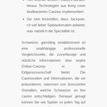
hinaus Technologien aus living room
landbasierten Casinos implementiert.
Sie sein feststellen, dass Jackpots.
ch viel lieber Spielautomaten anbietet,
was natürlich die Spezialität ist.
Schweizer. gambling establishment ist
eine unabhängige professionelle
Vergleichsseite, die zuverlässige und
nützliche Informationen über expire
Online-Casinos in der
Eidgenossenschaft bietet. Die
Casinoseiten und Informationen, die wir
präsentieren, stammen von lizenzierten
Gestalten, welche Schweizer. on line
casino entschädigen. Genauer gesagt
können Sie wie Spieler so jeden Tag auf