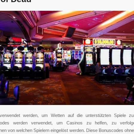
rwendet werden, um Wetten auf die unterstützten Spiele zu 
codes werden verwendet, um Casinos zu helfen, zu verfolg
nen von welchen Spielern eingelöst werden. Diese Bonuscodes ohne