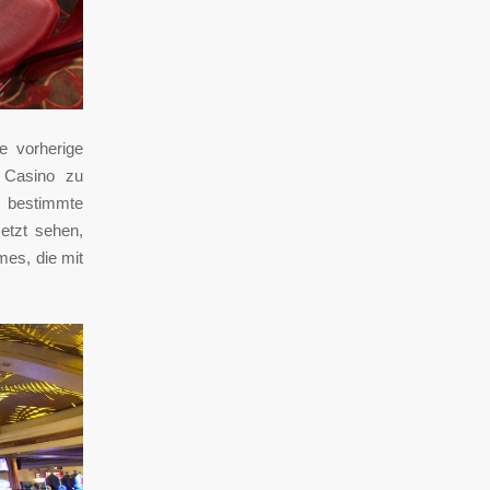
e vorherige
m Casino zu
bestimmte
etzt sehen,
mes, die mit