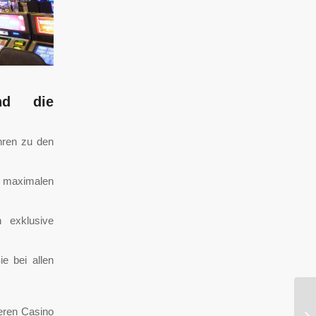
nd die
ahren zu den
e maximalen
 exklusive
e bei allen
Be
deren Casino
De