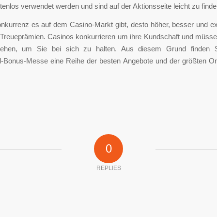
enlos verwendet werden und sind auf der Aktionsseite leicht zu finde
nkurrenz es auf dem Casino-Markt gibt, desto höher, besser und ex
 Treueprämien. Casinos konkurrieren um ihre Kundschaft und müssen
iehen, um Sie bei sich zu halten. Aus diesem Grund finden 
Bonus-Messe eine Reihe der besten Angebote und der größten On
0
REPLIES