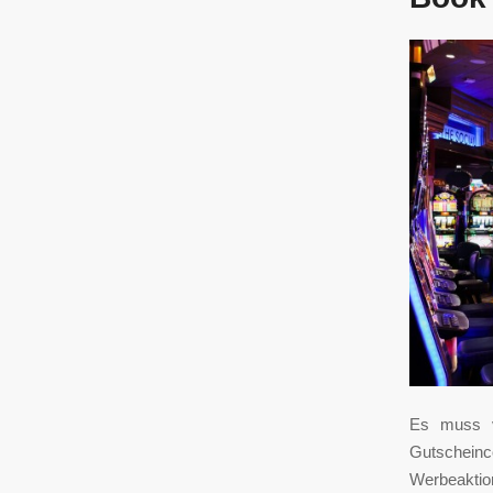
Es muss ve
Gutschein
Werbeaktio