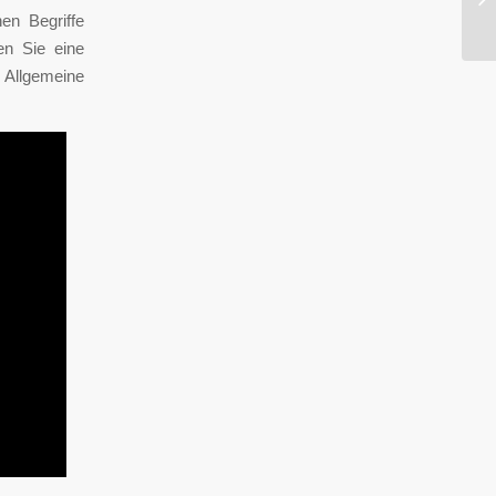
en Begriffe
Li
en Sie eine
 Allgemeine