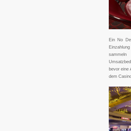
Ein No Dep
Einzahlung
sammeln 
Umsatzbedi
bevor eine 
dem Casino