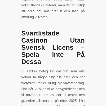
välja utländska aktörer, men det är viktigt
att göra det ansvarsfullt och läsa på
omkring villkoren.
Svartlistade
Casinon Utan
Svensk Licens –
Spela Inte På
Dessa
Vi sänker betyg för casinon som inte
verkar ta något pligt alls eller och har
tvetydiga regler kring självavstängning.
Här går vi över vilka betygskriterier och
vi använder oss av när ni testar och
granskar alla casino på nätet 2025. Läs