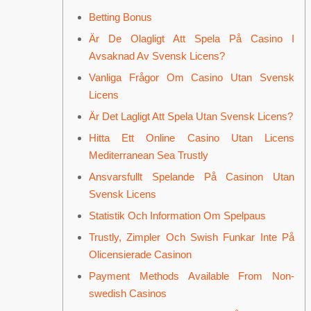
Betting Bonus
Är De Olagligt Att Spela På Casino I
Avsaknad Av Svensk Licens?
Vanliga Frågor Om Casino Utan Svensk
Licens
Är Det Lagligt Att Spela Utan Svensk Licens?
Hitta Ett Online Casino Utan Licens
Mediterranean Sea Trustly
Ansvarsfullt Spelande På Casinon Utan
Svensk Licens
Statistik Och Information Om Spelpaus
Trustly, Zimpler Och Swish Funkar Inte På
Olicensierade Casinon
Payment Methods Available From Non-
swedish Casinos