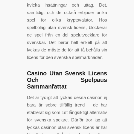
kvicka insättningar och uttag. Det,
samtidigt och de också erbjuder unika
spel för olika kryptovalutor. Hos
spelbolag utan svensk licens, blockerar
de spel från en del spelutvecklare för
svenskar. Det beror helt enkelt på att
lyckas de måste de för att få behålla sin
licens för den svenska spelmarknaden.
Casino Utan Svensk Licens
Och Spelpaus
Sammanfattat
Det är tydligt att lyckas dessa casinon ej
bara är sobre tillfällig trend – de har
etablerat sig som 1st långsiktigt alternativ
för svenska spelare. Därför tror jag att
lyckas casinon utan svensk licens är här