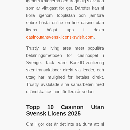
igenom kriterierna och fråga dig själv vad
som är viktigast för get. Därefter kan ni
kolla igenom topplistan och jämföra
sobre bästa online on line casino utan
licens högst upp i delen
casinoutansvensklicens-swish.com
.
Trustly är living area mest populära
betalningsmetoden för casinospel i
Sverige. Tack vare BankID-verifiering
sker transaktioner direkt via lender, och
uttag har mulighed for betalas direkt.
Trustly avslutade sina samarbeten med
utländska casinon för flera år sedan.
Topp 10 Casinon Utan
Svensk Licens 2025
Om i gör det är det inte så dumt att ni