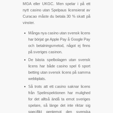
MGA eller UKGC. Men spelar i på ett
nytt casino utan Spelpaus licensierat av
Curacao måste du betala 30 % skatt på
vinster.
Många nya casino utan svensk licens
har börjat ge Apple Pay å Google Pay
och betalningsmetod, något ej finns
på sveriges casinon.
De bästa spelbolagen utan svensk
licens har både casino spel 6 sport
betting utan svensk licens på samma
webbplats.
Så trots att ett casino saknar licens
från Spelinspektionen har mulighed
for det alltså ändå ta emot sveriges
spelare, så länge det inte riktar sig
specifikt gentemot den svenska