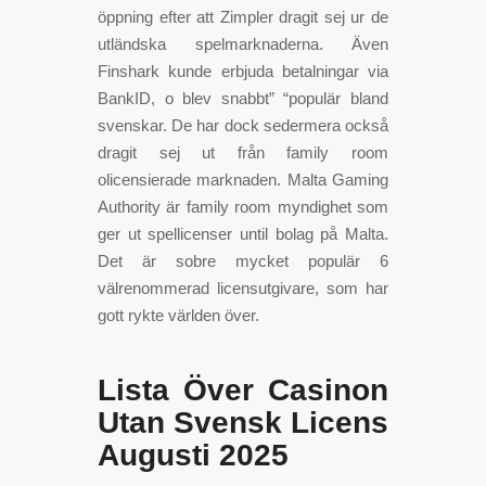
öppning efter att Zimpler dragit sej ur de
utländska spelmarknaderna. Även
Finshark kunde erbjuda betalningar via
BankID, o blev snabbt” “populär bland
svenskar. De har dock sedermera också
dragit sej ut från family room
olicensierade marknaden. Malta Gaming
Authority är family room myndighet som
ger ut spellicenser until bolag på Malta.
Det är sobre mycket populär 6
välrenommerad licensutgivare, som har
gott rykte världen över.
Lista Över Casinon
Utan Svensk Licens
Augusti 2025