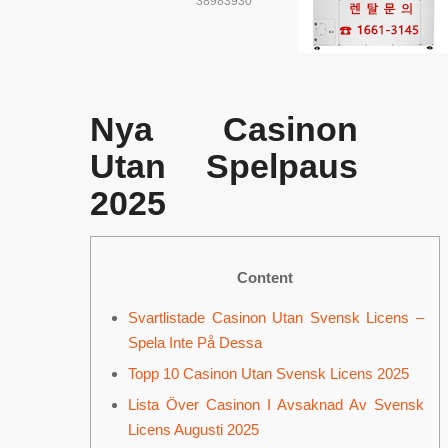
38983930
Nya Casinon
Utan Spelpaus
2025
Content
Svartlistade Casinon Utan Svensk Licens –
Spela Inte På Dessa
Topp 10 Casinon Utan Svensk Licens 2025
Lista Över Casinon I Avsaknad Av Svensk
Licens Augusti 2025