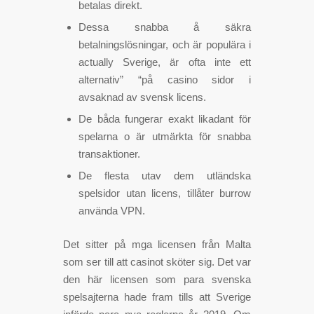
betalas direkt.
Dessa snabba å säkra
betalningslösningar, och är populära i
actually Sverige, är ofta inte ett
alternativ” “på casino sidor i
avsaknad av svensk licens.
De båda fungerar exakt likadant för
spelarna o är utmärkta för snabba
transaktioner.
De flesta utav dem utländska
spelsidor utan licens, tillåter burrow
använda VPN.
Det sitter på mga licensen från Malta
som ser till att casinot sköter sig. Det var
den här licensen som para svenska
spelsajterna hade fram tills att Sverige