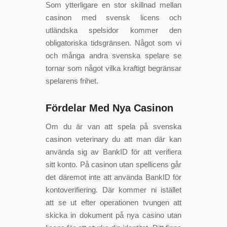
Som ytterligare en stor skillnad mellan
casinon med svensk licens och
utländska spelsidor kommer den
obligatoriska tidsgränsen. Något som vi
och många andra svenska spelare se
tornar som något vilka kraftigt begränsar
spelarens frihet.
Fördelar Med Nya Casinon
Om du är van att spela på svenska
casinon veterinary du att man där kan
använda sig av BankID för att verifiera
sitt konto. På casinon utan spellicens går
det däremot inte att använda BankID för
kontoverifiering. Där kommer ni istället
att se ut efter operationen tvungen att
skicka in dokument på nya casino utan