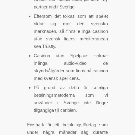
partner and i Sverige.
Eftersom det tolkas som att spelet
riktar sig mot den svenska
marknaden, så finns e inga casinon
utan svensk licens mediterranean
sea Trustly.
Casinon utan Spelpaus saknar
många audio-video de
skyddsåtgärder som finns på casinon
med svensk spellicens.
På grund av detta är somliga
betalningsmetoderna som vi
använder i Sverige inte längre
tillgängliga till caribien.
Finshark är ett betalningsföretag som
under några månader såg durante