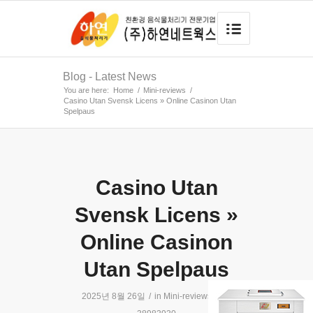
Blog - Latest News
You are here:
Home
/
Mini-reviews
/
Casino Utan Svensk Licens » Online Casinon Utan
Spelpaus
Casino Utan
Svensk Licens »
Online Casinon
Utan Spelpaus
2025년 8월 26일
/
in
Mini-reviews
/
by