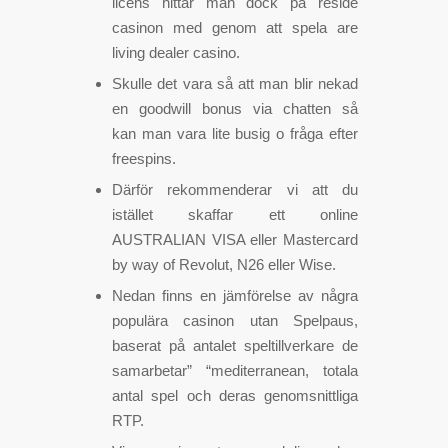
licens hittar man dock på reside
casinon med genom att spela are
living dealer casino.
Skulle det vara så att man blir nekad
en goodwill bonus via chatten så
kan man vara lite busig o fråga efter
freespins.
Därför rekommenderar vi att du
istället skaffar ett online
AUSTRALIAN VISA eller Mastercard
by way of Revolut, N26 eller Wise.
Nedan finns en jämförelse av några
populära casinon utan Spelpaus,
baserat på antalet speltillverkare de
samarbetar” “mediterranean, totala
antal spel och deras genomsnittliga
RTP.