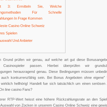
itt 3: Ermitteln Sie, Welche
lungsmethoden Für Schnelle
ahlungen In Frage Kommen
este Casino Online Schweiz
res Spielen
auswahl Und Anbieter
 Grund prüfen wir genau, auf welche art gut diese Bonusangeb
 Casinospieler passen. Hierbei überprüfen wir grundsä
gungen herausragend genau. Diese Bedingungen müssen unbeding
n auch konkurrenzfähig sein. Bei Bonus Angeboten ohne eigene” 
wirklich hellhörig! Handelt fue sich tatsächlich um einen seriösen 
On line casino Fans?
erer RTP-Wert heisst eine höhere Rückzahlungsrate an den Spiel
 Auswahl von Zocken in unserem Casino Online Schweiz eine gewis