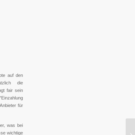
ote auf den
tzlich die
t fair sein
“Einzahlung
Anbieter für
er, was bei
On
se wichtige