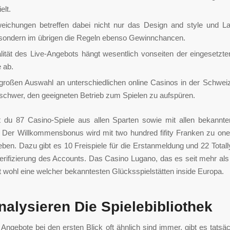
elt.
eichungen betreffen dabei nicht nur das Design and style und La
 sondern im übrigen die Regeln ebenso Gewinnchancen.
lität des Live-Angebots hängt wesentlich vonseiten der eingesetzt
 ab.
 großen Auswahl an unterschiedlichen online Casinos in der Schweiz
 schwer, den geeigneten Betrieb zum Spielen zu aufspüren.
st du 87 Casino-Spiele aus allen Sparten sowie mit allen bekannte
n. Der Willkommensbonus wird mit two hundred fifity Franken zu on
ben. Dazu gibt es 10 Freispiele für die Erstanmeldung und 22 Totall
Verifizierung des Accounts. Das Casino Lugano, das es seit mehr al
cht wohl eine welcher bekanntesten Glücksspielstätten inside Europa.
nalysieren Die Spielebibliothek
Angebote bei den ersten Blick oft ähnlich sind immer, gibt es tatsäc