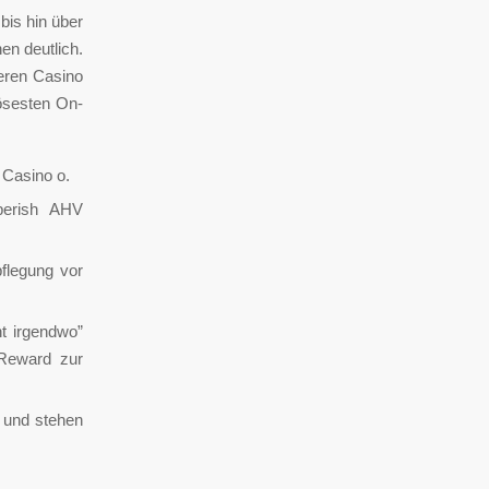
bis hin über
en deutlich.
seren Casino
iösesten On-
 Casino o.
perish AHV
pflegung vor
t irgendwo”
 Reward zur
s und stehen