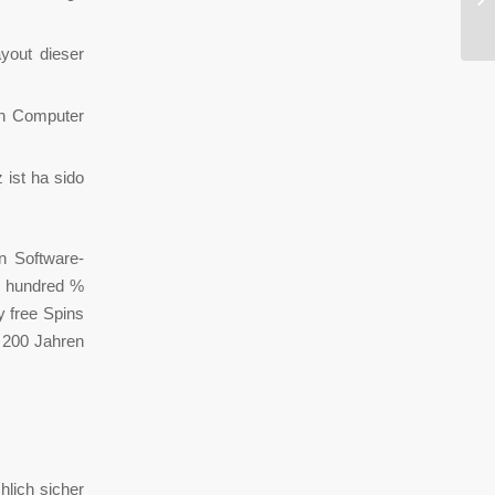
Be
yout dieser
en Computer
 ist ha sido
n Software-
e hundred %
y free Spins
s 200 Jahren
hlich sicher