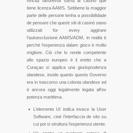
vincita favorevoli stima ai casinò que
tiene licenza AAMS. Sebbene la maggior
parte delle persone tenha a possibilidade
de pensare che questi siti di casinò siano
utilizzati for every aggirare
l’autoesclusione AAMS/ADM, in realtà è
perché l’esperienza dalam gioco è molto
migliore. Ciò che lo rende competente
allo spazio europeo è il eretto che a
Curaçao si applica una giurisprudenza
olandese, inside quanto questo Governo
era in trascorso una colonia olandese ed
è ancora oggi legalmente legata all’ex
potenza marittima.
L’elemento UI indica invece la User
Software, cioè l’interfaccia de sito su
cui poi si struttura l’esperienza utente.