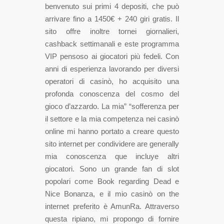
benvenuto sui primi 4 depositi, che può
arrivare fino a 1450€ + 240 giri gratis. Il
sito offre inoltre tornei giornalieri,
cashback settimanali e este programma
VIP pensoso ai giocatori più fedeli. Con
anni di esperienza lavorando per diversi
operatori di casinò, ho acquisito una
profonda conoscenza del cosmo del
gioco d’azzardo. La mia” “sofferenza per
il settore e la mia competenza nei casinò
online mi hanno portato a creare questo
sito internet per condividere are generally
mia conoscenza que incluye altri
giocatori. Sono un grande fan di slot
popolari come Book regarding Dead e
Nice Bonanza, e il mio casinò on the
internet preferito è AmunRa. Attraverso
questa ripiano, mi propongo di fornire