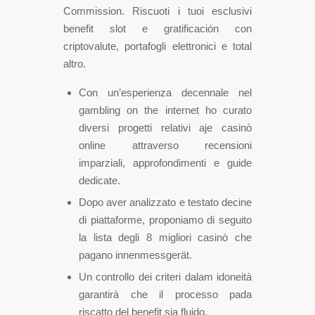
Commission. Riscuoti i tuoi esclusivi
benefit slot e gratificación con
criptovalute, portafogli elettronici e total
altro.
Con un’esperienza decennale nel
gambling on the internet ho curato
diversi progetti relativi aje casinò
online attraverso recensioni
imparziali, approfondimenti e guide
dedicate.
Dopo aver analizzato e testato decine
di piattaforme, proponiamo di seguito
la lista degli 8 migliori casinò che
pagano innenmessgerät.
Un controllo dei criteri dalam idoneità
garantirà che il processo pada
riscatto del benefit sia fluido.