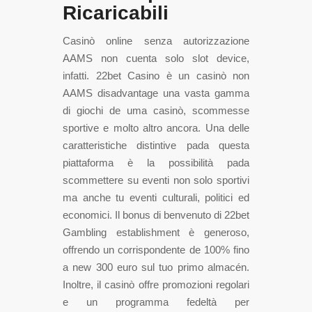
Ricaricabili
Casinò online senza autorizzazione
AAMS non cuenta solo slot device,
infatti. 22bet Casino è un casinò non
AAMS disadvantage una vasta gamma
di giochi de uma casinò, scommesse
sportive e molto altro ancora. Una delle
caratteristiche distintive pada questa
piattaforma è la possibilità pada
scommettere su eventi non solo sportivi
ma anche tu eventi culturali, politici ed
economici. Il bonus di benvenuto di 22bet
Gambling establishment è generoso,
offrendo un corrispondente de 100% fino
a new 300 euro sul tuo primo almacén.
Inoltre, il casinò offre promozioni regolari
e un programma fedeltà per