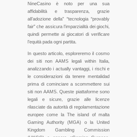
NineCasino è noto per una sua
affidabilità e trasparenza, grazie
all’adozione della” “tecnologia “provably
fair” che assicura l’imparzialità dei giochi,
quindi permette ai giocatori di verificare
l’equità pada ogni partita.
In questo articolo, esploreremo il cosmo
dei siti non AAMS legali within Italia,
analizzando i actually vantaggi, i rischi e
le considerazioni da tenere mentalidad
prima di cominciare a scommettere sui
siti non AAMS. Queste piattaforme sono
legali e sicure, grazie alle licenze
rilasciate da autorità di regolamentazione
europee come la The island of malta
Gaming Authority (MGA) o la United
Kingdom Gambling Commission