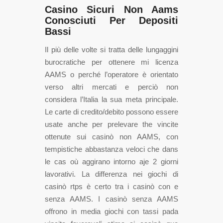
Casino Sicuri Non Aams
Conosciuti Per Depositi
Bassi
Il più delle volte si tratta delle lungaggini
burocratiche per ottenere mi licenza
AAMS o perché l’operatore è orientato
verso altri mercati e perciò non
considera l’Italia la sua meta principale.
Le carte di credito/debito possono essere
usate anche per prelevare the vincite
ottenute sui casinò non AAMS, con
tempistiche abbastanza veloci che dans
le cas où aggirano intorno aje 2 giorni
lavorativi. La differenza nei giochi di
casinò rtps è certo tra i casinò con e
senza AAMS. I casinò senza AAMS
offrono in media giochi con tassi pada