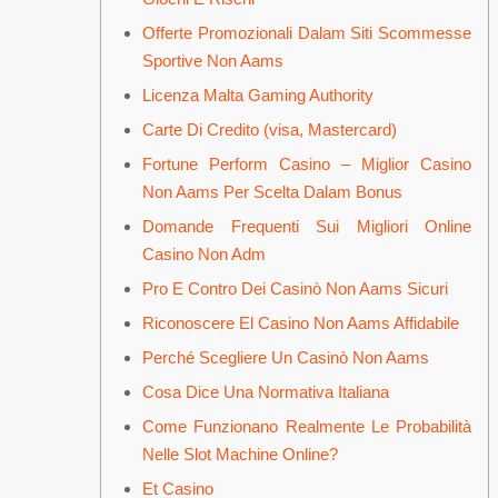
Offerte Promozionali Dalam Siti Scommesse
Sportive Non Aams
Licenza Malta Gaming Authority
Carte Di Credito (visa, Mastercard)
Fortune Perform Casino – Miglior Casino
Non Aams Per Scelta Dalam Bonus
Domande Frequenti Sui Migliori Online
Casino Non Adm
Pro E Contro Dei Casinò Non Aams Sicuri
Riconoscere El Casino Non Aams Affidabile
Perché Scegliere Un Casinò Non Aams
Cosa Dice Una Normativa Italiana
Come Funzionano Realmente Le Probabilità
Nelle Slot Machine Online?
Et Casino