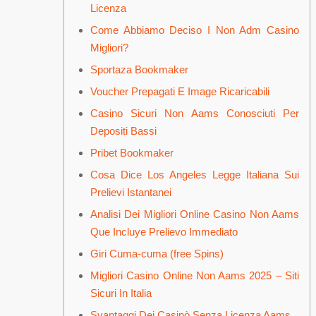
Licenza
Come Abbiamo Deciso I Non Adm Casino
Migliori?
Sportaza Bookmaker
Voucher Prepagati E Image Ricaricabili
Casino Sicuri Non Aams Conosciuti Per
Depositi Bassi
Pribet Bookmaker
Cosa Dice Los Angeles Legge Italiana Sui
Prelievi Istantanei
Analisi Dei Migliori Online Casino Non Aams
Que Incluye Prelievo Immediato
Giri Cuma-cuma (free Spins)
Migliori Casino Online Non Aams 2025 – Siti
Sicuri In Italia
Svantaggi Dei Casinò Senza Licenza Aams