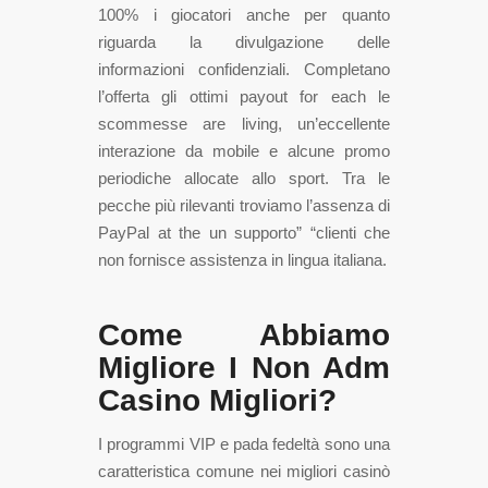
100% i giocatori anche per quanto
riguarda la divulgazione delle
informazioni confidenziali. Completano
l’offerta gli ottimi payout for each le
scommesse are living, un’eccellente
interazione da mobile e alcune promo
periodiche allocate allo sport. Tra le
pecche più rilevanti troviamo l’assenza di
PayPal at the un supporto” “clienti che
non fornisce assistenza in lingua italiana.
Come Abbiamo
Migliore I Non Adm
Casino Migliori?
I programmi VIP e pada fedeltà sono una
caratteristica comune nei migliori casinò