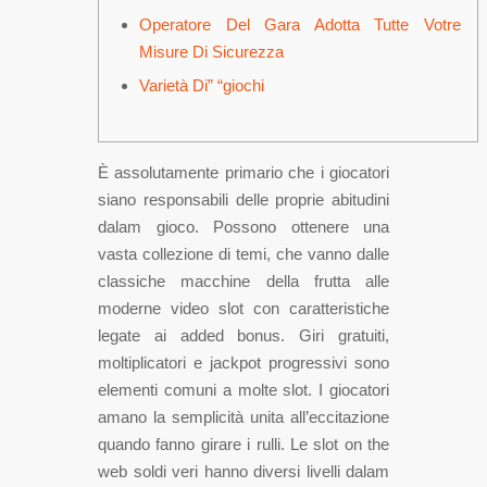
Operatore Del Gara Adotta Tutte Votre
Misure Di Sicurezza
Varietà Di” “giochi
È assolutamente primario che i giocatori
siano responsabili delle proprie abitudini
dalam gioco. Possono ottenere una
vasta collezione di temi, che vanno dalle
classiche macchine della frutta alle
moderne video slot con caratteristiche
legate ai added bonus. Giri gratuiti,
moltiplicatori e jackpot progressivi sono
elementi comuni a molte slot. I giocatori
amano la semplicità unita all’eccitazione
quando fanno girare i rulli. Le slot on the
web soldi veri hanno diversi livelli dalam