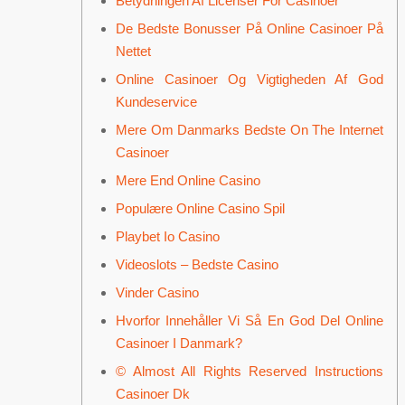
Betydningen Af Licenser For Casinoer
De Bedste Bonusser På Online Casinoer På
Nettet
Online Casinoer Og Vigtigheden Af God
Kundeservice
Mere Om Danmarks Bedste On The Internet
Casinoer
Mere End Online Casino
Populære Online Casino Spil
Playbet Io Casino
Videoslots – Bedste Casino
Vinder Casino
Hvorfor Innehåller Vi Så En God Del Online
Casinoer I Danmark?
© Almost All Rights Reserved Instructions
Casinoer Dk