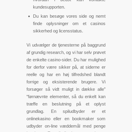
kundesupporten.
Du kan besøge vores side og nemt
finde oplysninger om et casinos
sikkerhed og licensstatus.
Vi udvælger de tjenesterne på baggrund
af grundig research, og vi har selv prøvet
de enkelte casino-sider. Du har mulighed
for derfor være sikker på, at siderne er
reelle og har en høj tilfredshed blandt
forrige og eksisterende brugere. Vi
forsøger så vidt muligt in dække alle”
“førnævnte elementer, så du enkelt kan
træffe en beslutning på et oplyst
grundlag. En spiludbyder er et
onlinekasino eller en bookmaker som
udbyder on-line væddemål med penge