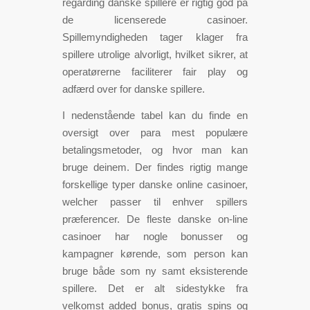
regarding danske spillere er rigtig god på
de licenserede casinoer.
Spillemyndigheden tager klager fra
spillere utrolige alvorligt, hvilket sikrer, at
operatørerne faciliterer fair play og
adfærd over for danske spillere.
I nedenstående tabel kan du finde en
oversigt over para mest populære
betalingsmetoder, og hvor man kan
bruge deinem. Der findes rigtig mange
forskellige typer danske online casinoer,
welcher passer til enhver spillers
præferencer. De fleste danske on-line
casinoer har nogle bonusser og
kampagner kørende, som person kan
bruge både som ny samt eksisterende
spillere. Det er alt sidestykke fra
velkomst added bonus, gratis spins og