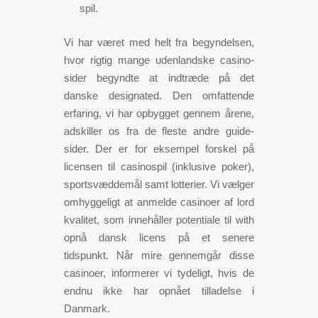
spil.
Vi har været med helt fra begyndelsen,
hvor rigtig mange udenlandske casino-
sider begyndte at indtræde på det
danske designated. Den omfattende
erfaring, vi har opbygget gennem årene,
adskiller os fra de fleste andre guide-
sider. Der er for eksempel forskel på
licensen til casinospil (inklusive poker),
sportsvæddemål samt lotterier. Vi vælger
omhyggeligt at anmelde casinoer af lord
kvalitet, som innehåller potentiale til with
opnå dansk licens på et senere
tidspunkt. Når mire gennemgår disse
casinoer, informerer vi tydeligt, hvis de
endnu ikke har opnået tilladelse i
Danmark.