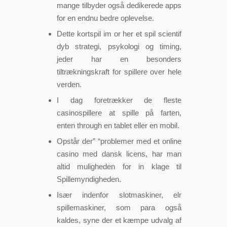
mange tilbyder også dedikerede apps
for en endnu bedre oplevelse.
Dette kortspil im or her et spil scientif
dyb strategi, psykologi og timing,
jeder har en besonders
tiltrækningskraft for spillere over hele
verden.
I dag foretrækker de fleste
casinospillere at spille på farten,
enten through en tablet eller en mobil.
Opstår der” “problemer med et online
casino med dansk licens, har man
altid muligheden for in klage til
Spillemyndigheden.
Især indenfor slotmaskiner, elr
spillemaskiner, som para også
kaldes, syne der et kæmpe udvalg af