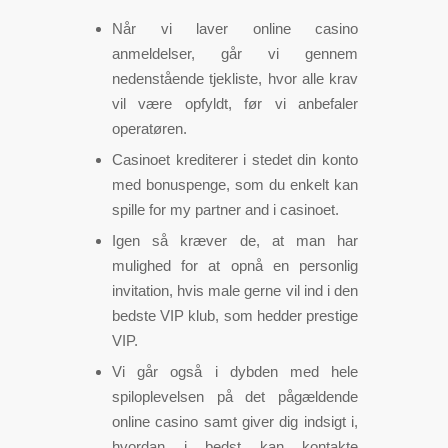
Når vi laver online casino
anmeldelser, går vi gennem
nedenstående tjekliste, hvor alle krav
vil være opfyldt, før vi anbefaler
operatøren.
Casinoet krediterer i stedet din konto
med bonuspenge, som du enkelt kan
spille for my partner and i casinoet.
Igen så kræver de, at man har
mulighed for at opnå en personlig
invitation, hvis male gerne vil ind i den
bedste VIP klub, som hedder prestige
VIP.
Vi går også i dybden med hele
spiloplevelsen på det pågældende
online casino samt giver dig indsigt i,
hvordan i bedst kan kontakte