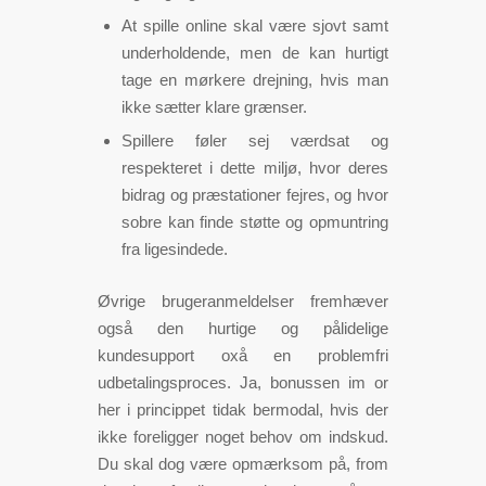
At spille online skal være sjovt samt
underholdende, men de kan hurtigt
tage en mørkere drejning, hvis man
ikke sætter klare grænser.
Spillere føler sej værdsat og
respekteret i dette miljø, hvor deres
bidrag og præstationer fejres, og hvor
sobre kan finde støtte og opmuntring
fra ligesindede.
Øvrige brugeranmeldelser fremhæver
også den hurtige og pålidelige
kundesupport oxå en problemfri
udbetalingsproces. Ja, bonussen im or
her i princippet tidak bermodal, hvis der
ikke foreligger noget behov om indskud.
Du skal dog være opmærksom på, from