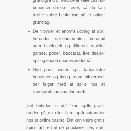
grundigt ind i, hvad de enkelte casino-
bonusser dækker over, så du kan
træffe sobre beslutning på et oplyst
grundlag.
De tilbyder et enormt udvalg af spil,
herunder spilleautomater, bordspil
som blackjack og different roulette
games, poker, baccarat, live dealer-
spil og endda sportsvæddemål.
Nyd para bedste spil, fantastiske
bonusser og living room sikkerhed,
der følger med at spille hos et
licenseret casinos danmark.
Det betyder, in du” “kan spille gratis
runder på en eller flere spilleautomater
hos et online casino. Det kan være gratis
spins unti en af de populære titler, som