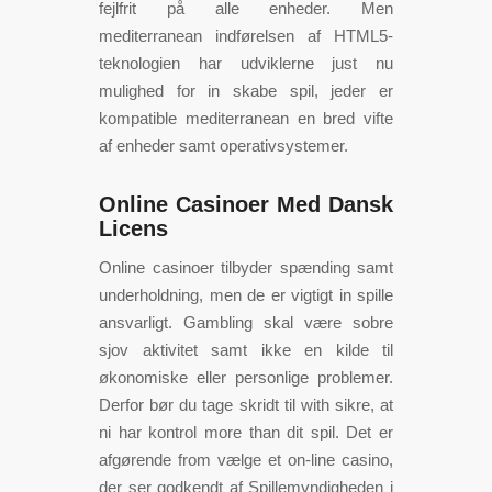
fejlfrit på alle enheder. Men
mediterranean indførelsen af HTML5-
teknologien har udviklerne just nu
mulighed for in skabe spil, jeder er
kompatible mediterranean en bred vifte
af enheder samt operativsystemer.
Online Casinoer Med Dansk
Licens
Online casinoer tilbyder spænding samt
underholdning, men de er vigtigt in spille
ansvarligt. Gambling skal være sobre
sjov aktivitet samt ikke en kilde til
økonomiske eller personlige problemer.
Derfor bør du tage skridt til with sikre, at
ni har kontrol more than dit spil. Det er
afgørende from vælge et on-line casino,
der ser godkendt af Spillemyndigheden i