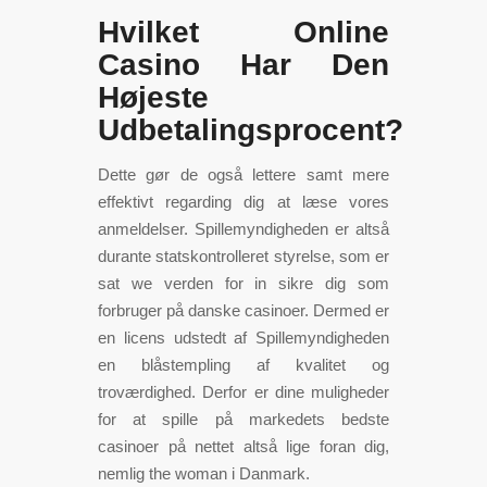
Hvilket Online
Casino Har Den
Højeste
Udbetalingsprocent?
Dette gør de også lettere samt mere
effektivt regarding dig at læse vores
anmeldelser. Spillemyndigheden er altså
durante statskontrolleret styrelse, som er
sat we verden for in sikre dig som
forbruger på danske casinoer. Dermed er
en licens udstedt af Spillemyndigheden
en blåstempling af kvalitet og
troværdighed. Derfor er dine muligheder
for at spille på markedets bedste
casinoer på nettet altså lige foran dig,
nemlig the woman i Danmark.