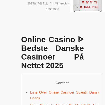
2025년 7월 31일
/
in
Mini-reviews
/
by
38983930
Online Casino ᐈ
Bedste Danske
Casinoer På
Nettet 2025
Content
Liste Over Online Casinoer Scientif Dansk
Licens