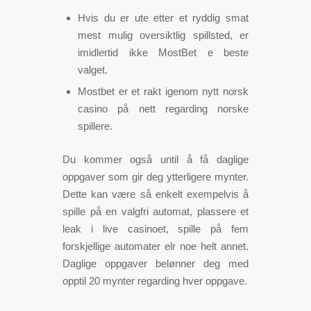
Hvis du er ute etter et ryddig smat
mest mulig oversiktlig spillsted, er
imidlertid ikke MostBet e beste
valget.
Mostbet er et rakt igenom nytt norsk
casino på nett regarding norske
spillere.
Du kommer også until å få daglige
oppgaver som gir deg ytterligere mynter.
Dette kan være så enkelt exempelvis å
spille på en valgfri automat, plassere et
leak i live casinoet, spille på fem
forskjellige automater elr noe helt annet.
Daglige oppgaver belønner deg med
opptil 20 mynter regarding hver oppgave.