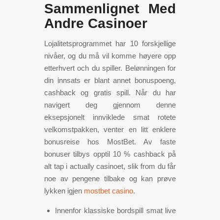
Sammenlignet Med
Andre Casinoer
Lojalitetsprogrammet har 10 forskjellige
nivåer, og du må vil komme høyere opp
etterhvert och du spiller. Belønningen for
din innsats er blant annet bonuspoeng,
cashback og gratis spill. Når du har
navigert deg gjennom denne
eksepsjonelt innviklede smat rotete
velkomstpakken, venter en litt enklere
bonusreise hos MostBet. Av faste
bonuser tilbys opptil 10 % cashback på
alt tap i actually casinoet, slik from du får
noe av pengene tilbake og kan prøve
lykken igjen
mostbet casino
.
Innenfor klassiske bordspill smat live