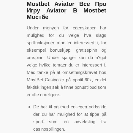
Mostbet Aviator Все Про
Игру Aviator В Mostbet
Мостбе
Under menyen for egenskaper har
mulighed for du velge hva slags
spillfunksjoner man er interessert i, for
eksempel bonuskjøp, gratisspinn og
omspinn. Under sjanger kan du n?got
velge hvilke temaer du er interessert i.
Med tanke på at omsetningskravet hos
MostBet Casino er på opptil 60x, er det
faktisk ingen sak å finne bonustilbud som
er ofte rimeligere.
De har til og med en egen oddsside
der du har mulighed for at tippe på
sport som en avveksling fra
casinospillingen.