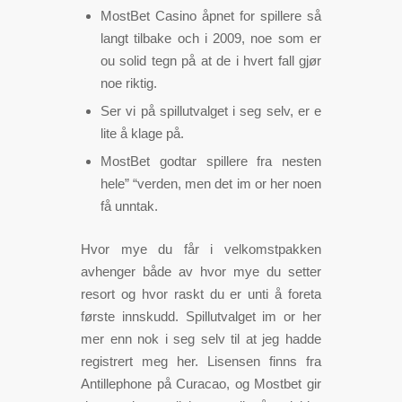
MostBet Casino åpnet for spillere så
langt tilbake och i 2009, noe som er
ou solid tegn på at de i hvert fall gjør
noe riktig.
Ser vi på spillutvalget i seg selv, er e
lite å klage på.
MostBet godtar spillere fra nesten
hele” “verden, men det im or her noen
få unntak.
Hvor mye du får i velkomstpakken
avhenger både av hvor mye du setter
resort og hvor raskt du er unti å foreta
første innskudd. Spillutvalget im or her
mer enn nok i seg selv til at jeg hadde
registrert meg her. Lisensen finns fra
Antillephone på Curacao, og Mostbet gir