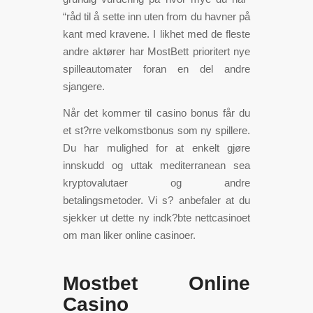
“råd til å sette inn uten from du havner på
kant med kravene. I likhet med de fleste
andre aktører har MostBett prioritert nye
spilleautomater foran en del andre
sjangere.
Når det kommer til casino bonus får du
et st?rre velkomstbonus som ny spillere.
Du har mulighed for at enkelt gjøre
innskudd og uttak mediterranean sea
kryptovalutaer og andre
betalingsmetoder. Vi s? anbefaler at du
sjekker ut dette ny indk?bte nettcasinoet
om man liker online casinoer.
Mostbet Online
Casino