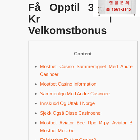
Få Opptil 3000
Kr I
Velkomstbonus
Content
Mostbet Casino Sammenlignet Med Andre
Casinoer
Mostbet Casino Information
Sammenlign Med Andre Casinoer:
Innskudd Og Uttak I Norge
Sjekk Også Disse Casinoene:
Mostbet Aviator Все Про Игру Aviator В
Mostbet Мостбе