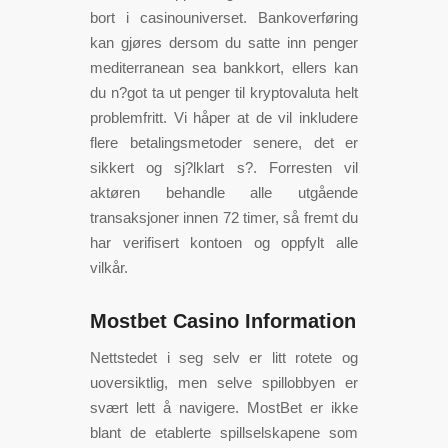
bort i casinouniverset. Bankoverføring
kan gjøres dersom du satte inn penger
mediterranean sea bankkort, ellers kan
du n?got ta ut penger til kryptovaluta helt
problemfritt. Vi håper at de vil inkludere
flere betalingsmetoder senere, det er
sikkert og sj?lklart s?. Forresten vil
aktøren behandle alle utgående
transaksjoner innen 72 timer, så fremt du
har verifisert kontoen og oppfylt alle
vilkår.
Mostbet Casino Information
Nettstedet i seg selv er litt rotete og
uoversiktlig, men selve spillobbyen er
svært lett å navigere. MostBet er ikke
blant de etablerte spillselskapene som