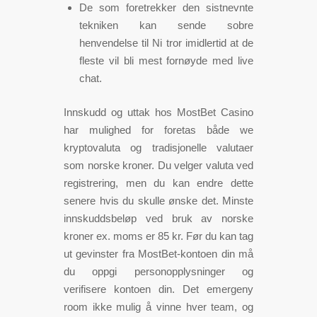
De som foretrekker den sistnevnte
tekniken kan sende sobre
henvendelse til Ni tror imidlertid at de
fleste vil bli mest fornøyde med live
chat.
Innskudd og uttak hos MostBet Casino
har mulighed for foretas både we
kryptovaluta og tradisjonelle valutaer
som norske kroner. Du velger valuta ved
registrering, men du kan endre dette
senere hvis du skulle ønske det. Minste
innskuddsbeløp ved bruk av norske
kroner ex. moms er 85 kr. Før du kan tag
ut gevinster fra MostBet-kontoen din må
du oppgi personopplysninger og
verifisere kontoen din. Det emergeny
room ikke mulig å vinne hver team, og