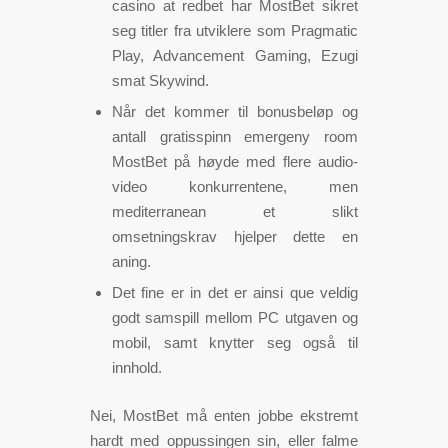
casino at redbet har MostBet sikret
seg titler fra utviklere som Pragmatic
Play, Advancement Gaming, Ezugi
smat Skywind.
Når det kommer til bonusbeløp og
antall gratisspinn emergeny room
MostBet på høyde med flere audio-
video konkurrentene, men
mediterranean et slikt
omsetningskrav hjelper dette en
aning.
Det fine er in det er ainsi que veldig
godt samspill mellom PC utgaven og
mobil, samt knytter seg også til
innhold.
Nei, MostBet må enten jobbe ekstremt
hardt med oppussingen sin, eller falme