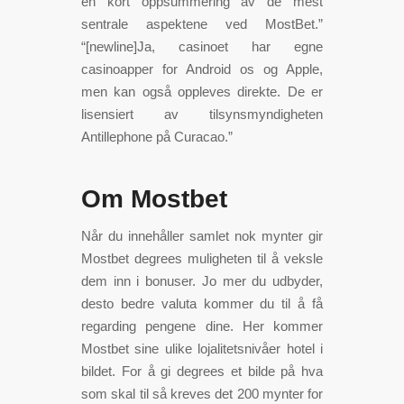
en kort oppsummering av de mest
sentrale aspektene ved MostBet.”
“[newline]Ja, casinoet har egne
casinoapper for Android os og Apple,
men kan også oppleves direkte. De er
lisensiert av tilsynsmyndigheten
Antillephone på Curacao.”
Om Mostbet
Når du innehåller samlet nok mynter gir
Mostbet degrees muligheten til å veksle
dem inn i bonuser. Jo mer du udbyder,
desto bedre valuta kommer du til å få
regarding pengene dine. Her kommer
Mostbet sine ulike lojalitetsnivåer hotel i
bildet. For å gi degrees et bilde på hva
som skal til så kreves det 200 mynter for