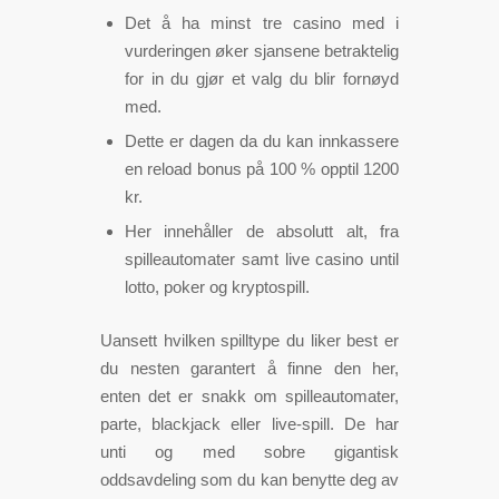
Det å ha minst tre casino med i
vurderingen øker sjansene betraktelig
for in du gjør et valg du blir fornøyd
med.
Dette er dagen da du kan innkassere
en reload bonus på 100 % opptil 1200
kr.
Her innehåller de absolutt alt, fra
spilleautomater samt live casino until
lotto, poker og kryptospill.
Uansett hvilken spilltype du liker best er
du nesten garantert å finne den her,
enten det er snakk om spilleautomater,
parte, blackjack eller live-spill. De har
unti og med sobre gigantisk
oddsavdeling som du kan benytte deg av