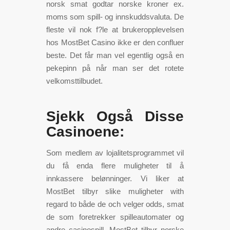
norsk smat godtar norske kroner ex.
moms som spill- og innskuddsvaluta. De
fleste vil nok f?le at brukeropplevelsen
hos MostBet Casino ikke er den confluer
beste. Det får man vel egentlig også en
pekepinn på når man ser det rotete
velkomsttilbudet.
Sjekk Også Disse
Casinoene:
Som medlem av lojalitetsprogrammet vil
du få enda flere muligheter til å
innkassere belønninger. Vi liker at
MostBet tilbyr slike muligheter with
regard to både de och velger odds, smat
de som foretrekker spilleautomater og
andre casinospill. MostBet tilbyr norske