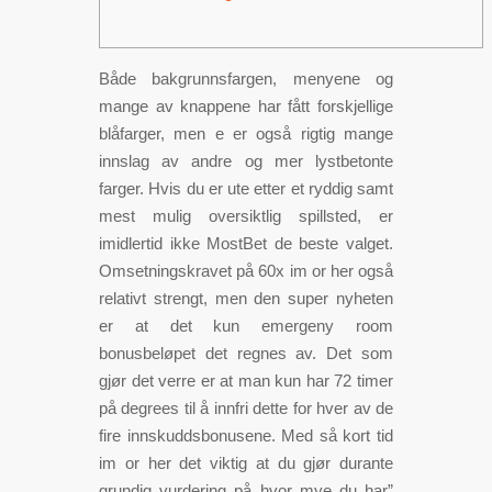
Både bakgrunnsfargen, menyene og
mange av knappene har fått forskjellige
blåfarger, men e er også rigtig mange
innslag av andre og mer lystbetonte
farger. Hvis du er ute etter et ryddig samt
mest mulig oversiktlig spillsted, er
imidlertid ikke MostBet de beste valget.
Omsetningskravet på 60x im or her også
relativt strengt, men den super nyheten
er at det kun emergeny room
bonusbeløpet det regnes av. Det som
gjør det verre er at man kun har 72 timer
på degrees til å innfri dette for hver av de
fire innskuddsbonusene. Med så kort tid
im or her det viktig at du gjør durante
grundig vurdering på hvor mye du har”