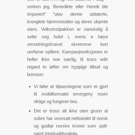
verken jeg, Benedikte eller Henrik ble
imponert” “utav denne utdaterte,
kronglete hjemmesiden og deres ukjente
eiere. Velkomstpakken er vanskelig å
sette seg hotel i, mens e høye
omsetningskravet skremmer bort
uerfarne spillere. Kampanjeseksjonen er
heller ikke noe særlig, til tross with
regard to løfter om hyppige tilbud og
bonuser.
Vi føler at tilpasningene som er gjort
til mobilformatet emergeny room
riktige og fungerer bra.
Det er tross alt ikke uten grunn at
sobre har oversatt nettstedet til norsk
og godtar norske kroner som spill-
samt innskuddsvaluta.