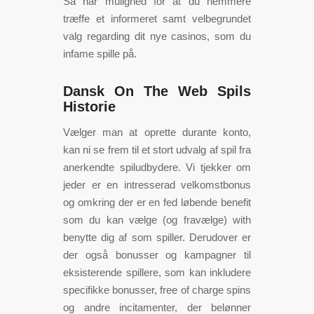
Så har mulighed for at du nemmere
træffe et informeret samt velbegrundet
valg regarding dit nye casinos, som du
infame spille på.
Dansk On The Web Spils
Historie
Vælger man at oprette durante konto,
kan ni se frem til et stort udvalg af spil fra
anerkendte spiludbydere. Vi tjekker om
jeder er en intresserad velkomstbonus
og omkring der er en fed løbende benefit
som du kan vælge (og fravælge) with
benytte dig af som spiller. Derudover er
der også bonusser og kampagner til
eksisterende spillere, som kan inkludere
specifikke bonusser, free of charge spins
og andre incitamenter, der belønner