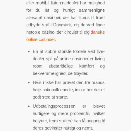
eller mobil. I listen nedenfor har mulighed
for du let og hurtigt sammenligne
allesamt casinoer, der har licens til from
udbyde spil i Danmark, og derved finde
netop e casino, der circuler til dig
danske
online casinoer
.
En af sobre største fordele ved live-
dealer-spil på online casinoer er living
room ubestridelige komfort og
bekvemmelighed, de tilbyder.
Hvis i ikke har prøvet den tre mands
høje nationalklenodie, im or her det et
godt sted at starte.
Udbetalingsprocessen er blevet
hurtigere og mere problemfri, hvilket
betyder, from spillere kan få adgang til
deres gevinster hurtigt og nemt.