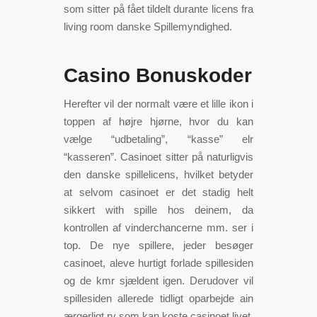
som sitter på fået tildelt durante licens fra
living room danske Spillemyndighed.
Casino Bonuskoder
Herefter vil der normalt være et lille ikon i
toppen af højre hjørne, hvor du kan
vælge “udbetaling”, “kasse” elr
“kasseren”. Casinoet sitter på naturligvis
den danske spillelicens, hvilket betyder
at selvom casinoet er det stadig helt
sikkert with spille hos deinem, da
kontrollen af vinderchancerne mm. ser i
top. De nye spillere, jeder besøger
casinoet, aleve hurtigt forlade spillesiden
og de kmr sjældent igen. Derudover vil
spillesiden allerede tidligt oparbejde ain
ærgerligt ry som kan koste casinoet livet.