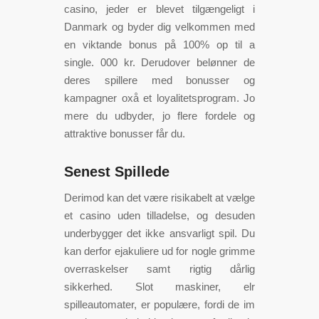
casino, jeder er blevet tilgængeligt i
Danmark og byder dig velkommen med
en viktande bonus på 100% op til a
single. 000 kr. Derudover belønner de
deres spillere med bonusser og
kampagner oxå et loyalitetsprogram. Jo
mere du udbyder, jo flere fordele og
attraktive bonusser får du.
Senest Spillede
Derimod kan det være risikabelt at vælge
et casino uden tilladelse, og desuden
underbygger det ikke ansvarligt spil. Du
kan derfor ejakuliere ud for nogle grimme
overraskelser samt rigtig dårlig
sikkerhed. Slot maskiner, elr
spilleautomater, er populære, fordi de im