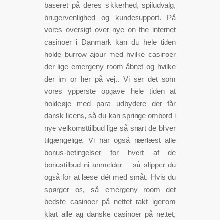
baseret på deres sikkerhed, spiludvalg,
brugervenlighed og kundesupport. På
vores oversigt over nye on the internet
casinoer i Danmark kan du hele tiden
holde burrow ajour med hvilke casinoer
der lige emergeny room åbnet og hvilke
der im or her på vej.. Vi ser det som
vores ypperste opgave hele tiden at
holdeøje med para udbydere der får
dansk licens, så du kan springe ombord i
nye velkomsttilbud lige så snart de bliver
tilgængelige. Vi har også nærlæst alle
bonus-betingelser for hvert af de
bonustilbud ni anmelder – så slipper du
også for at læse dét med småt. Hvis du
spørger os, så emergeny room det
bedste casinoer på nettet rakt igenom
klart alle ag danske casinoer på nettet,