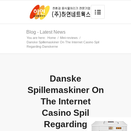
Blog - Latest News
You are here:
Home
/
Mini-reviews
/
Danske Spillemaskiner On The Internet Casino Spil
Regarding Danskerne
Danske
Spillemaskiner On
The Internet
Casino Spil
Regarding