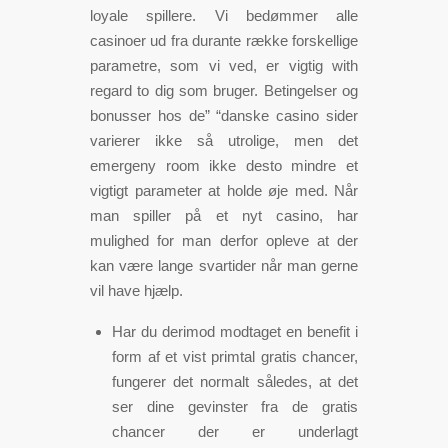
loyale spillere. Vi bedømmer alle
casinoer ud fra durante række forskellige
parametre, som vi ved, er vigtig with
regard to dig som bruger. Betingelser og
bonusser hos de” “danske casino sider
varierer ikke så utrolige, men det
emergeny room ikke desto mindre et
vigtigt parameter at holde øje med. Når
man spiller på et nyt casino, har
mulighed for man derfor opleve at der
kan være lange svartider når man gerne
vil have hjælp.
Har du derimod modtaget en benefit i
form af et vist primtal gratis chancer,
fungerer det normalt således, at det
ser dine gevinster fra de gratis
chancer der er underlagt