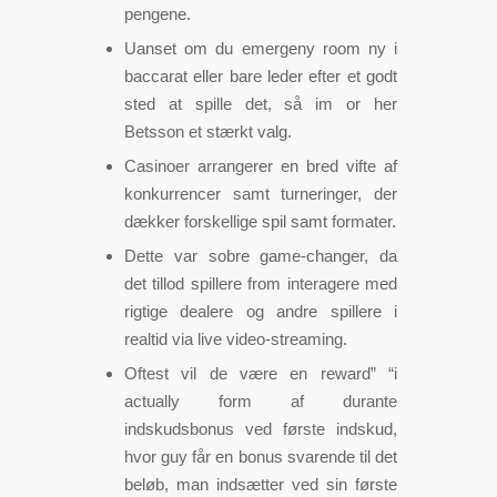
pengene.
Uanset om du emergeny room ny i
baccarat eller bare leder efter et godt
sted at spille det, så im or her
Betsson et stærkt valg.
Casinoer arrangerer en bred vifte af
konkurrencer samt turneringer, der
dækker forskellige spil samt formater.
Dette var sobre game-changer, da
det tillod spillere from interagere med
rigtige dealere og andre spillere i
realtid via live video-streaming.
Oftest vil de være en reward” “i
actually form af durante
indskudsbonus ved første indskud,
hvor guy får en bonus svarende til det
beløb, man indsætter ved sin første