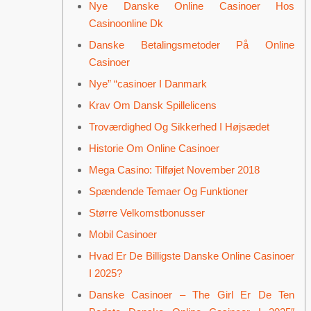
Nye Danske Online Casinoer Hos
Casinoonline Dk
Danske Betalingsmetoder På Online
Casinoer
Nye” “casinoer I Danmark
Krav Om Dansk Spillelicens
Troværdighed Og Sikkerhed I Højsædet
Historie Om Online Casinoer
Mega Casino: Tilføjet November 2018
Spændende Temaer Og Funktioner
Større Velkomstbonusser
Mobil Casinoer
Hvad Er De Billigste Danske Online Casinoer
I 2025?
Danske Casinoer – The Girl Er De Ten