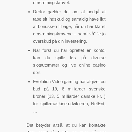
omsætningskravet.
Derfor gælder det om at undgå at
tabe sit indskud og samtidig have lidt
af bonussen tilbage, når du har klaret
omsætningskravene – samt så” “e jo
overskud på din investering.
Når først du har oprettet en konto,
kan du spille løs på diverse
slotautomater og live online casino
spil.
Evolution Video gaming har afgivet ou
bud på 19, 6 milliarder svenske
kroner (13, 9 milliarder danske kr. )
for spillemaskine-udvikleren, NetEnt,
…
Det betyder altså, at du kan kontakte