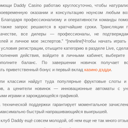
мощи Daddy Casino работаю круглосуточно, чтобы натурали
своевременную оказании и консультацию ноунсом любым во
 Благодаря профессионализму и оперативности команды пом
также запрос решаются в кратчайшие сроки. Трансляции 
качестве, все дилеры — профессионалы, не подтвержда
лей и личное мое экспертов.” “[newline]Чтобы начать играть
условия регистрации, отыщите категорию в разделе Live, сдела
олнения действия, войдите в личными кабинет, выберите
ополните баланс. По завершении новичок получает во
ать приветственный бонус и первый вклад
казино дэдди
.
ли классики найдут туда популярные фруктовые слоты и 
ов, а ценители новинок — инновационные автоматы с ун
ыми играми и зарождающейся графикой.
 технической поддержки гарантирует моментальное зачислен
 максимально быстрый напрашивающийся выигрышей.
клуб Daddy ещё совсем молодой, об нем еще не так много отзы