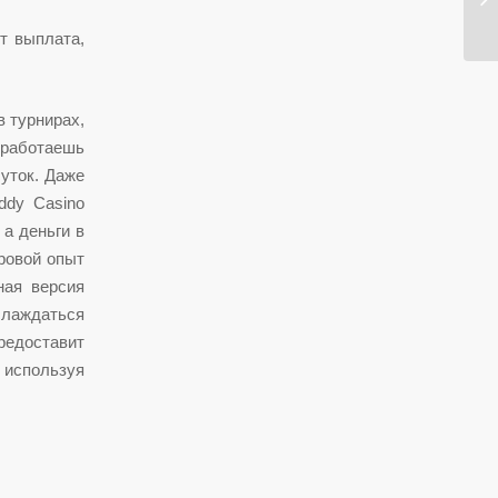
1х
т выплата,
 турнирах,
работаешь
уток. Даже
ddy Casino
 а деньги в
ровой опыт
ная версия
слаждаться
редоставит
 используя