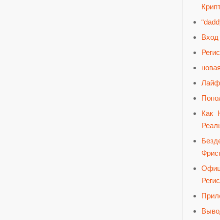
Крип
“dadd
Вход
Реги
новая
Лайф
Попо
Как 
Реал
Безд
Фрис
Офи
Регис
Прил
Выво