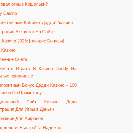
товалютные Кошельки?
y Casino
 же Личный Кабинет Дэдди” “казино
страция Аккаунта На Сайте
 Казино 2025: [лучшие Бонусы]
 Казино
лнение Счета
Начать Играть В Казино Daddy На
ьные приличные
епозитный Бонус Дедди Казино – 100
пинов По Промокоду
циальный Сайт Казино Деди
трация Для Игры в Деньги
ожение Для Айфонов
д деньги: Быстро” “а Надежно