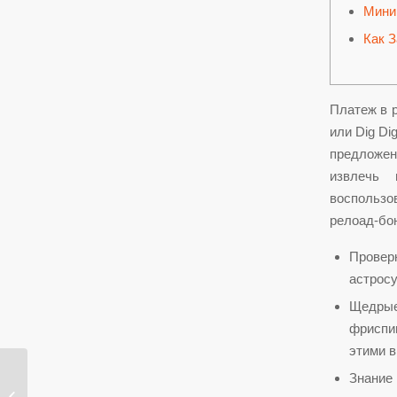
Мини
Как 
Платеж в р
или Dig Di
предложе
извлечь 
воспользо
релоад-бо
Провер
астросу
Щедрые
фриспи
этими 
Знание
Melbet Paris
https://www.athenschoir.gr/melbet-