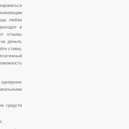
зироваться
зникающим
ощи, любая
проходят в
ют отзывы
 на деньги,
йте ставку.
 платежный
зможность
одноруких
икальными
ие средств
в.