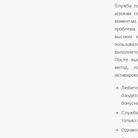
Служба по
игрокам 
моментам.
проблема 
высоких 
пользовате
выполните 
После вып
метод, п
активиров
Любите
бандит
бонусн
Служба
только
Однако 