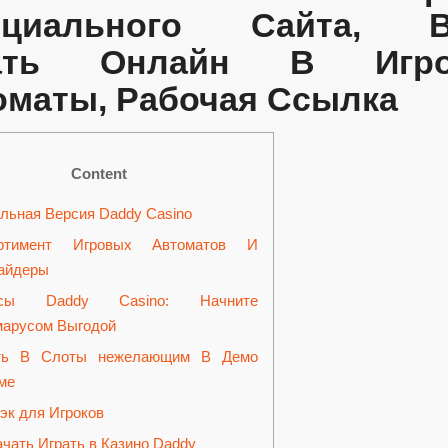
циального Сайта, В
рать Онлайн В Игро
оматы, Рабочая Ссылка
Content
льная Версия Daddy Casino
ортимент Игровых Автоматов И
айдеры
усы Daddy Casino: Начните
марусом Выгодой
ть В Слоты нежелающим В Демо
ме
эк для Игроков
чать Играть в Казино Daddy