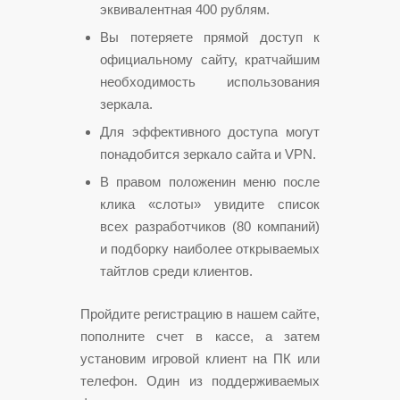
эквивалентная 400 рублям.
Вы потеряете прямой доступ к
официальному сайту, кратчайшим
необходимость использования
зеркала.
Для эффективного доступа могут
понадобится зеркало сайта и VPN.
В правом положенин меню после
клика «слоты» увидите список
всех разработчиков (80 компаний)
и подборку наиболее открываемых
тайтлов среди клиентов.
Пройдите регистрацию в нашем сайте,
пополните счет в кассе, а затем
установим игровой клиент на ПК или
телефон. Один из поддерживаемых