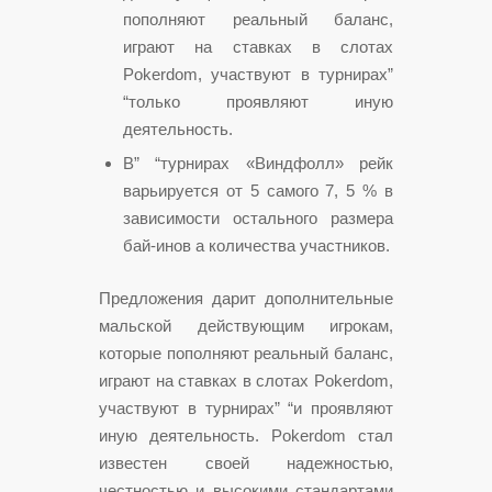
пополняют реальный баланс,
играют на ставках в слотах
Pokerdom, участвуют в турнирах”
“только проявляют иную
деятельность.
В” “турнирах «Виндфолл» рейк
варьируется от 5 самого 7, 5 % в
зависимости остального размера
бай-инов а количества участников.
Предложения дарит дополнительные
мальской действующим игрокам,
которые пополняют реальный баланс,
играют на ставках в слотах Pokerdom,
участвуют в турнирах” “и проявляют
иную деятельность. Pokerdom стал
известен своей надежностью,
честностью и высокими стандартами