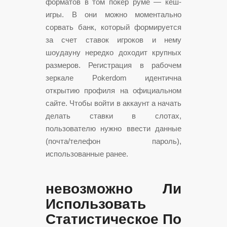
форматов в том покер руме — кеш-
игры. В они можно моментально
сорвать банк, который формируется
за счет ставок игроков и нему
шоудауну нередко доходит крупных
размеров. Регистрация в рабочем
зеркале Pokerdom идентична
открытию профиля на официальном
сайте. Чтобы войти в аккаунт а начать
делать ставки в слотах,
пользователю нужно ввести данные
(почта/телефон пароль),
использованные ранее.
невозможно Ли
Использовать
Статистическое По