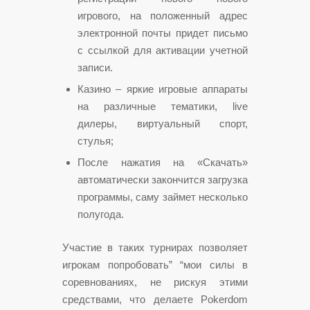
игрового, на положенный адрес
электронной почты придет письмо
с ссылкой для активации учетной
записи.
Казино – яркие игровые аппараты
на различные тематики, live
дилеры, виртуальный спорт,
стулья;
После нажатия на «Скачать»
автоматически закончится загрузка
программы, саму займет несколько
полугода.
Участие в таких турнирах позволяет
игрокам попробовать” “мои силы в
соревнованиях, не рискуя этими
средствами, что делаете Pokerdom